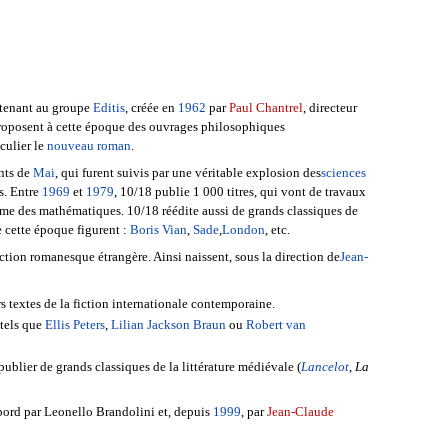
tenant au groupe
Editis
, créée en
1962
par
Paul Chantrel
, directeur
proposent à cette époque des ouvrages philosophiques
iculier le
nouveau roman
.
nts de
Mai
, qui furent suivis par une véritable explosion des
sciences
es. Entre
1969
et
1979
, 10/18 publie 1 000 titres, qui vont de travaux
même des mathématiques. 10/18 réédite aussi de grands classiques de
e cette époque figurent :
Boris Vian
,
Sade
,
London
, etc.
fiction romanesque étrangère. Ainsi naissent, sous la direction de
Jean-
s textes de la fiction internationale contemporaine.
 tels que
Ellis Peters
,
Lilian Jackson Braun
ou
Robert van
ublier de grands classiques de la littérature médiévale (
Lancelot
,
La
'abord par Leonello Brandolini et, depuis
1999
, par
Jean-Claude