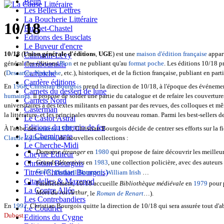
Belin
Les Belles Lettres
La Boucherie Littéraire
10/18
Buchet-Chastel
Editions des Busclats
Le Buveur d'encre
10/18
(
Union générale d'éditions
,
UGE
) est une
maison d'édition
française
appar
Calmann-Lévy
général des éditions
Plon
et ne publiant qu'au
format poche
. Les éditions 10/18 
Cambourakis
(
Descartes
,
Nietzsche
, etc.), historiques, et de la fiction française, publiant en part
Campiche
Cardère éditions
En
1968
,
Christian Bourgois
prend la direction de 10/18, à l'époque des événeme
Carnets du dessert de lune
humaines
. Il propose de solder une partie du catalogue et de refaire les couvertur
Carnets Nord
universitaires à des textes militants en passant par des revues, des colloques et 
Casterman
la littérature, et les principales œuvres du nouveau roman. Parmi les best-sellers d
Le Castor Astral
Editions du chemin de fer
À l'aube des
années 1980
, Christian Bourgois décide de centrer ses efforts sur la 
La Cheminante
Claude Zylberstein
, de nouvelles collections :
Le Cherche-Midi
Domaine étranger
en
1980
qui propose de faire découvrir les meilleur
Cheyne Editeur
Grands détectives
en
1983
, une collection policière, avec des auteurs
Christian Bourgois
Gulik
Titres (Christian Bourgois)
,
Dashiell Hammett
,
William Irish
…
Citadelles & Mazenod
Parallèlement, 10/18 accueille
Bibliothèque médiévale
en
1979
pour p
La Contre Allée
Mort du roi Arthur
, le
Roman de Renart
…).
Les Contrebandiers
En
1992
, Christian Bourgois quitte la direction de 10/18 qui sera assurée tout d
Le Coudrier
Dubost
.
Editions du Cygne