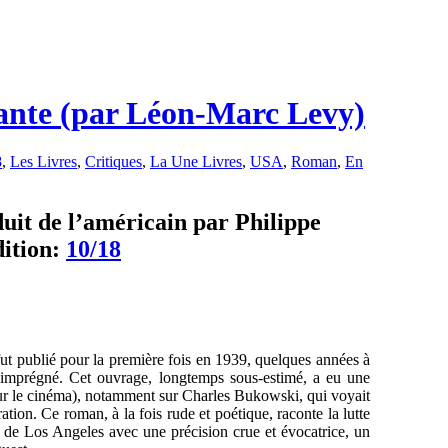
ante (par Léon-Marc Levy)
8
,
Les Livres
,
Critiques
,
La Une Livres
,
USA
,
Roman
,
En
uit de l’américain par Philippe
ition:
10/18
 fut publié pour la première fois en 1939, quelques années à
 imprégné. Cet ouvrage, longtemps sous-estimé, a eu une
sur le cinéma), notamment sur Charles Bukowski, qui voyait
ation. Ce roman, à la fois rude et poétique, raconte la lutte
le de Los Angeles avec une précision crue et évocatrice, un