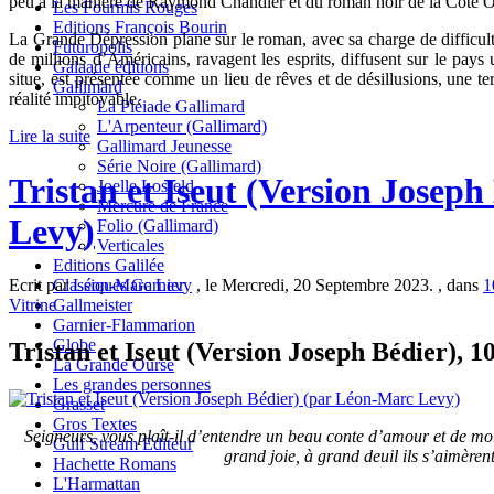
peu à la manière de Raymond Chandler et du roman noir de la Côte O
Les Fourmis Rouges
Editions François Bourin
La Grande Dépression plane sur le roman, avec sa charge de difficul
Futuropolis
de millions d’Américains, ravagent les esprits, diffusent sur le pays
Galaade éditions
situe, est présentée comme un lieu de rêves et de désillusions, une te
Gallimard
réalité impitoyable.
La Pléiade Gallimard
L'Arpenteur (Gallimard)
Lire la suite
Gallimard Jeunesse
Série Noire (Gallimard)
Tristan et Iseut (Version Josep
Joelle Losfeld
Mercure de France
Levy)
Folio (Gallimard)
Verticales
Editions Galilée
Classiques Garnier
Ecrit par
Léon-Marc Levy
, le Mercredi, 20 Septembre 2023. , dans
1
Gallmeister
Vitrine
Garnier-Flammarion
Globe
Tristan et Iseut (Version Joseph Bédier), 1
La Grande Ourse
Les grandes personnes
Grasset
Gros Textes
Seigneurs, vous plaît-il d’entendre un beau conte d’amour et de mor
Gulf Stream Editeur
grand joie, à grand deuil ils s’aimèrent
Hachette Romans
L'Harmattan