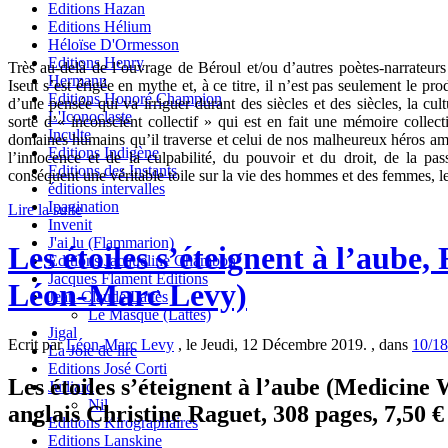
Editions Hazan
Editions Hélium
Héloïse D'Ormesson
Editions Henry
Très au-delà de l’ouvrage de Béroul et/ou d’autres poètes-narrateurs
Hermann
Iseut s’est érigée en mythe et, à ce titre, il n’est pas seulement le p
Editions Honoré Champion
d’une pensée qui va irriguer durant des siècles et des siècles, la cult
L'Iconoclaste
sorte d’« inconscient collectif » qui est en fait une mémoire coll
Inculte
domaines humains qu’il traverse et celui de nos malheureux héros am
Editions Indigène
l’innocence et de la culpabilité, du pouvoir et du droit, de la pa
Editions des Instants
conséquent une véritable toile sur la vie des hommes et des femmes, le
éditions intervalles
Ipagination
Lire la suite
Invenit
J'ai lu (Flammarion)
Les étoiles s’éteignent à l’aub
Editions Jacqueline Chambon
Jacques Flament Editions
Léon-Marc Levy)
Jean-Claude Lattès
Le Masque (Lattès)
Jigal
Ecrit par
Léon-Marc Levy
, le Jeudi, 12 Décembre 2019. , dans
10/18
La Joie de lire
Editions José Corti
Les étoiles s’éteignent à l’aube (Medicin
Julliard
Nil
anglais Christine Raguet, 308 pages, 7,50 €
Editions Kirographaires
Editions Lanskine