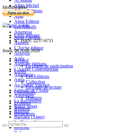
Al Manar
Albin Michel
Identification
Allary Editions
Allia
Alma Editeur
Les Allusifs
Anamosa
Liens internet
Anne Carrière
N° ISSN: 2257-6711
Apogée
L'Arche éditeur
Jeudi, 06 Août 2026
Arfuyen
Arléa
Accueil
Asphalte éditions
La charte de participation
L'Atelier Contemporain
Livres
Atlantique
Les Editions
Attila
Collection
Au Diable Vauvert
En cours de lecture
Editions de l'Aube
Chroniques
Autrement
Dossiers
La Baconnière
Ecritures
Baker Street
Jeunesse
Bartillat
Rédacteurs
Barzakh (Alger)
Le Bateau Ivre
Belfond