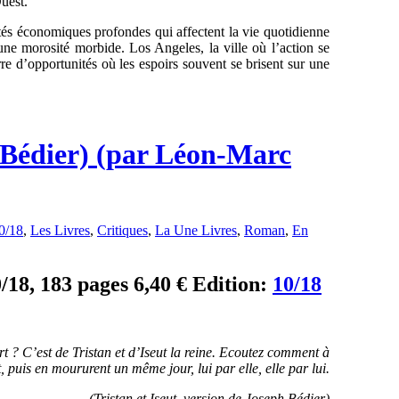
uest.
tés économiques profondes qui affectent la vie quotidienne
 une morosité morbide. Los Angeles, la ville où l’action se
rre d’opportunités où les espoirs souvent se brisent sur une
h Bédier) (par Léon-Marc
0/18
,
Les Livres
,
Critiques
,
La Une Livres
,
Roman
,
En
0/18, 183 pages 6,40 € Edition:
10/18
t ? C’est de Tristan et d’Iseut la reine. Ecoutez comment à
, puis en moururent un même jour, lui par elle, elle par lui.
(Tristan et Iseut, version de Joseph Bédier)