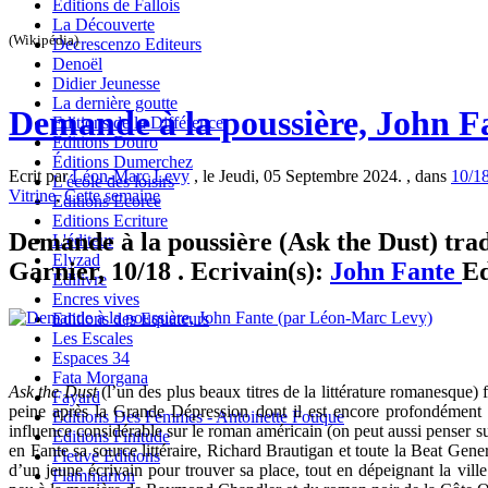
Editions de Fallois
La Découverte
(Wikipédia)
Decrescenzo Editeurs
Denoël
Didier Jeunesse
La dernière goutte
Demande à la poussière, John F
Editions de la Différence
Editions Douro
Éditions Dumerchez
Ecrit par
Léon-Marc Levy
, le Jeudi, 05 Septembre 2024. , dans
10/1
L'école des loisirs
Vitrine
,
Cette semaine
Editions Ecorce
Editions Ecriture
Demande à la poussière (Ask the Dust) trad
L'éditeur
Elyzad
Garnier, 10/18 . Ecrivain(s):
John Fante
Ed
Edilivre
Encres vives
Editions des Equateurs
Les Escales
Espaces 34
Fata Morgana
Ask the Dust
(l’un des plus beaux titres de la littérature romanesque)
Fayard
peine après la Grande Dépression dont il est encore profondément
Editions Des Femmes - Antoinette Fouque
influence considérable sur le roman américain (on peut aussi penser 
Editions Finitude
en Fante sa source littéraire, Richard Brautigan et toute la Beat Gener
Fleuve Editions
d’un jeune écrivain pour trouver sa place, tout en dépeignant la vil
Flammarion