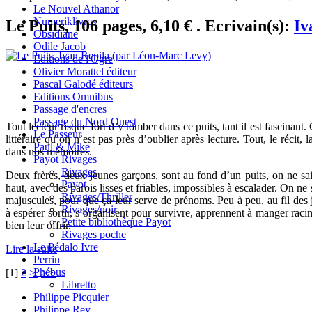
Le Nouvel Athanor
Numeriklivres
Le Puits, 106 pages, 6,10 € . Ecrivain(s):
Iv
Obsidiane
Odile Jacob
Editions de l'Ogre
Olivier Morattel éditeur
Pascal Galodé éditeurs
Editions Omnibus
Passage d'encres
Passage du Nord Ouest
Tout lecteur risque fort d’y tomber dans ce puits, tant il est fascinant. 
Le Passeur
littéraire qu’on n’est pas près d’oublier après lecture. Tout, le récit,
Paul & Mike
dans nos mémoires.
Payot Rivages
Rivages
Deux frères, deux jeunes garçons, sont au fond d’un puits, on ne sai
Payot
haut, avec des parois lisses et friables, impossibles à escalader. On ne
Rivages/Thriller
majuscules, pour que ça leur serve de prénoms. Peu à peu, au fil des j
Rivages/noir
à espérer sortir, s’organisent pour survivre, apprennent à manger racin
Petite bibliothèque Payot
bien leur offrir.
Rivages poche
Le Pédalo Ivre
Lire la suite
Perrin
Phébus
[
1
]
2
>
>>
Libretto
Philippe Picquier
Philippe Rey