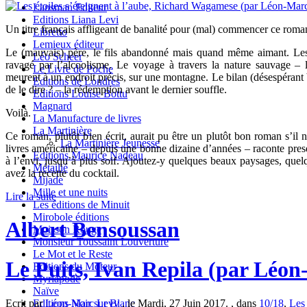
Lansman Editeur
Editions Liana Levi
Un titre français affligeant de banalité pour (mal) commencer ce roman.
Libretto
Lemieux éditeur
Le (mauvais) père, le fils abandonné mais quand même aimant. Les 
Léo Scheer
ravagé par l’alcoolisme. Le voyage à travers la nature sauvage – 
Le Livre de Poche
meurent à un endroit précis, sur une montagne. Le bilan (désespérant bi
Editions de Londres
de le dire ? – la rédemption avant le dernier souffle.
Editions Louise Bottu
Magnard
Voilà.
La Manufacture de livres
La Martinière
Ce roman, plutôt bien écrit, aurait pu être un plutôt bon roman s’il
La Martinière Jeunesse
livres américaine – depuis une bonne dizaine d’années – raconte presq
Editions Maurice Nadeau
à l’envi, jusqu’à plus soif. Ajoutez-y quelques beaux paysages, que
Métailié
avez la recette du cocktail.
Mijade
Mille et une nuits
Lire la suite
Les éditions de Minuit
Mirobole éditions
Albert Bensoussan
Moisson Rouge
Monsieur Toussaint Louverture
Le Mot et le Reste
Le Puits, Ivan Repila (par Léo
Editions du Moteur
Myriapode
Naïve
Ecrit par
Léon-Marc Levy
, le Mardi, 27 Juin 2017. , dans
10/18
,
Les
Editions Noir sur Blanc