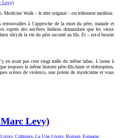
 Medicine Walk – le titre original – est tellement meilleur.
retrouvailles à l’approche de la mort du père, malade et
les esprits des ancêtres Indiens demandant que les vieux
en sûr) de la vie du père raconté au fils. Et – est-il besoin
 n’y en avait pas cent vingt mille du même tabac. L’usine à
ue toujours la même histoire père-fils-faute et rédemption,
lques scènes de violence, une pointe de mysticisme et vous
n-Marc Levy)
 Livres
,
Critiques
,
La Une Livres
,
Roman
,
Espagne