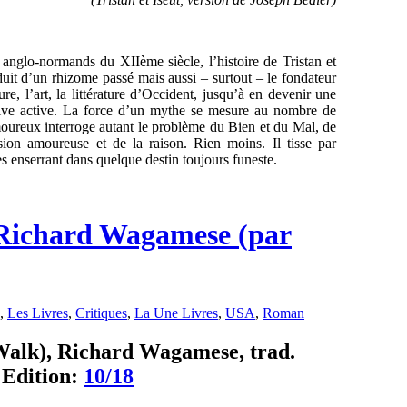
 anglo-normands du XIIème siècle, l’histoire de Tristan et
roduit d’un rhizome passé mais aussi – surtout – le fondateur
ure, l’art, la littérature d’Occident, jusqu’à en devenir une
ective active. La force d’un mythe se mesure au nombre de
oureux interroge autant le problème du Bien et du Mal, de
ssion amoureuse et de la raison. Rien moins. Il tisse par
s enserrant dans quelque destin toujours funeste.
e, Richard Wagamese (par
,
Les Livres
,
Critiques
,
La Une Livres
,
USA
,
Roman
e Walk), Richard Wagamese, trad.
 Edition:
10/18