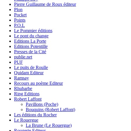
Pierre Guillaume de Roux éditeur
Plon
Pocket
Points
P.O.L
Le Pommier éditions
Le pont du change
Editions La Porte
Editions Potentille
Presses de la Cité
publie.net
PUF
Le puits de Roulle
Quidam Editeur
Ramsay
Recours au poème Editeur
Rhubarbe
Ring Editions
Robert Laffont
Pavillons (Poche)
Bouquins (Robert Laffont)
Les éditions du Rocher
Le Rouergue
La Brune (Le Rouergue)
Rougerie Editeur