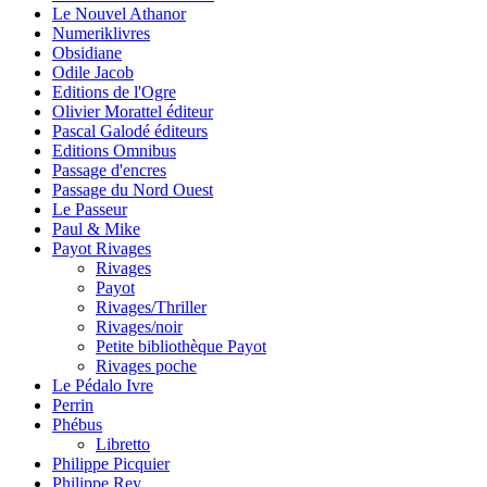
Le Nouvel Athanor
Numeriklivres
Obsidiane
Odile Jacob
Editions de l'Ogre
Olivier Morattel éditeur
Pascal Galodé éditeurs
Editions Omnibus
Passage d'encres
Passage du Nord Ouest
Le Passeur
Paul & Mike
Payot Rivages
Rivages
Payot
Rivages/Thriller
Rivages/noir
Petite bibliothèque Payot
Rivages poche
Le Pédalo Ivre
Perrin
Phébus
Libretto
Philippe Picquier
Philippe Rey