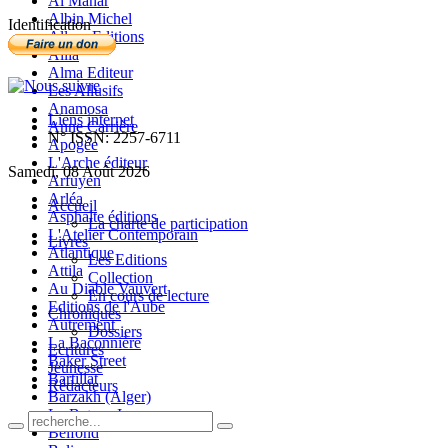
Al Manar
Albin Michel
Identification
Allary Editions
Allia
Alma Editeur
Les Allusifs
Anamosa
Liens internet
Anne Carrière
N° ISSN: 2257-6711
Apogée
L'Arche éditeur
Samedi, 08 Août 2026
Arfuyen
Arléa
Accueil
Asphalte éditions
La charte de participation
L'Atelier Contemporain
Livres
Atlantique
Les Editions
Attila
Collection
Au Diable Vauvert
En cours de lecture
Editions de l'Aube
Chroniques
Autrement
Dossiers
La Baconnière
Ecritures
Baker Street
Jeunesse
Bartillat
Rédacteurs
Barzakh (Alger)
Le Bateau Ivre
Belfond