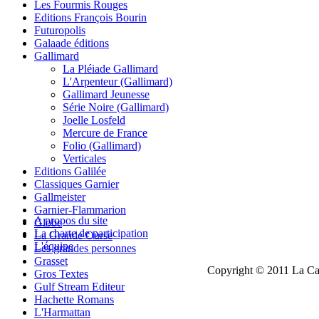
Les Fourmis Rouges
Editions François Bourin
Futuropolis
Galaade éditions
Gallimard
La Pléiade Gallimard
L'Arpenteur (Gallimard)
Gallimard Jeunesse
Série Noire (Gallimard)
Joelle Losfeld
Mercure de France
Folio (Gallimard)
Verticales
Editions Galilée
Classiques Garnier
Gallmeister
Garnier-Flammarion
A propos du site
Globe
La charte de participation
La Grande Ourse
L'équipe
Les grandes personnes
Grasset
Copyright © 2011 La Cau
Gros Textes
Gulf Stream Editeur
Hachette Romans
L'Harmattan