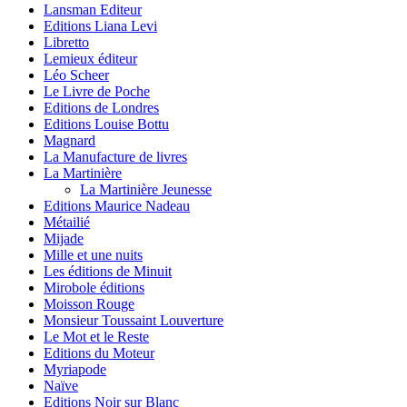
Lansman Editeur
Editions Liana Levi
Libretto
Lemieux éditeur
Léo Scheer
Le Livre de Poche
Editions de Londres
Editions Louise Bottu
Magnard
La Manufacture de livres
La Martinière
La Martinière Jeunesse
Editions Maurice Nadeau
Métailié
Mijade
Mille et une nuits
Les éditions de Minuit
Mirobole éditions
Moisson Rouge
Monsieur Toussaint Louverture
Le Mot et le Reste
Editions du Moteur
Myriapode
Naïve
Editions Noir sur Blanc