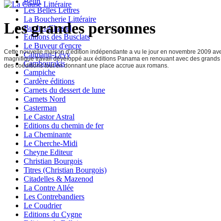
Belin
Les Belles Lettres
La Boucherie Littéraire
Les grandes personnes
Buchet-Chastel
Editions des Busclats
Le Buveur d'encre
Cette nouvelle maison d’édition indépendante a vu le jour en novembre 2009 avec 
Calmann-Lévy
magnifique travail développé aux éditions Panama en renouant avec des grands alb
Cambourakis
des coéditions tout en donnant une place accrue aux romans.
Campiche
Cardère éditions
Carnets du dessert de lune
Carnets Nord
Casterman
Le Castor Astral
Editions du chemin de fer
La Cheminante
Le Cherche-Midi
Cheyne Editeur
Christian Bourgois
Titres (Christian Bourgois)
Citadelles & Mazenod
La Contre Allée
Les Contrebandiers
Le Coudrier
Editions du Cygne