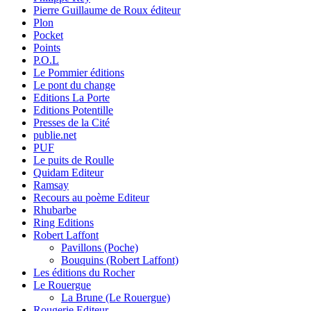
Pierre Guillaume de Roux éditeur
Plon
Pocket
Points
P.O.L
Le Pommier éditions
Le pont du change
Editions La Porte
Editions Potentille
Presses de la Cité
publie.net
PUF
Le puits de Roulle
Quidam Editeur
Ramsay
Recours au poème Editeur
Rhubarbe
Ring Editions
Robert Laffont
Pavillons (Poche)
Bouquins (Robert Laffont)
Les éditions du Rocher
Le Rouergue
La Brune (Le Rouergue)
Rougerie Editeur