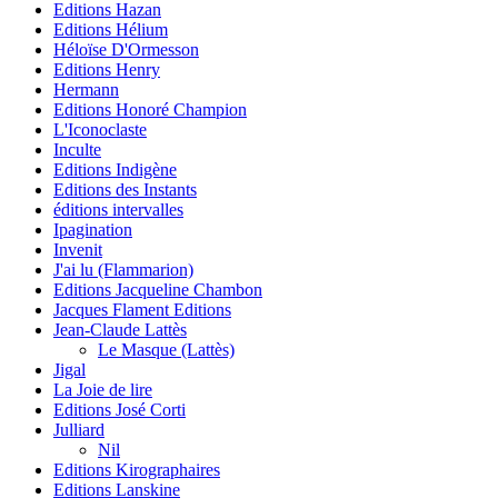
Editions Hazan
Editions Hélium
Héloïse D'Ormesson
Editions Henry
Hermann
Editions Honoré Champion
L'Iconoclaste
Inculte
Editions Indigène
Editions des Instants
éditions intervalles
Ipagination
Invenit
J'ai lu (Flammarion)
Editions Jacqueline Chambon
Jacques Flament Editions
Jean-Claude Lattès
Le Masque (Lattès)
Jigal
La Joie de lire
Editions José Corti
Julliard
Nil
Editions Kirographaires
Editions Lanskine