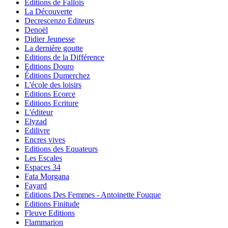
Editions de Fallois
La Découverte
Decrescenzo Editeurs
Denoël
Didier Jeunesse
La dernière goutte
Editions de la Différence
Editions Douro
Éditions Dumerchez
L'école des loisirs
Editions Ecorce
Editions Ecriture
L'éditeur
Elyzad
Edilivre
Encres vives
Editions des Equateurs
Les Escales
Espaces 34
Fata Morgana
Fayard
Editions Des Femmes - Antoinette Fouque
Editions Finitude
Fleuve Editions
Flammarion