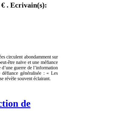
€ . Ecrivain(s):
ulées circulent abondamment sur
peut-être naïve et une méfiance
e d’une guerre de l’information
e défiance généralisée : « Les
se révèle souvent éclairant.
ction de