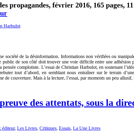
es propagandes, février 2016, 165 pages, 11 
eur
i une société de la désinformation. Informations non vérifiées ou manip
e public de son côté doit trouver une voie difficile entre une adhésion 
a pensée complotiste. L’essai de Christian Harbulot, en soutenant l’idé
 rebuter tout d’abord, en semblant nous entraîner sur le terrain d’un
 de couverture. Mais à la lecture, l’essai, par moments un peu allusif, 
preuve des attentats, sous la dire
 éditeur
,
Les Livres
,
Critiques
,
Essais
,
La Une Livres