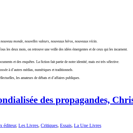
:
nouveau monde, nouvelles valeurs, nouveaux héros, nouveaux récits.
le. Tous les deux mois, on retrouve une veille des idées émergentes et de ceux qui les incarnent.
uments et des enquêtes. La fiction fait partie de notre identité, mais est très sélective.
dossée à d’autres médias, numériques et traditionnels.
ellectuelles, les amateurs de débats et d’affaires publiques.
ndialisée des propagandes, Chri
 éditeur
,
Les Livres
,
Critiques
,
Essais
,
La Une Livres