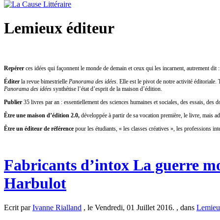
Lemieux éditeur
Repérer
ces idées qui façonnent le monde de demain et ceux qui les incarnent, autrement dit 
Éditer
la revue bimestrielle
Panorama des idées
. Elle est le pivot de notre activité éditoria
Panorama des idées
synthétise l’état d’esprit de la maison d’édition.
Publier
35 livres par an : essentiellement des sciences humaines et sociales, des essais, des doc
Être une maison d’édition 2.0,
développée à partir de sa vocation première, le livre, mais a
Être un éditeur de référence
pour les étudiants, « les classes créatives », les professions int
Fabricants d’intox La guerre mo
Harbulot
Ecrit par
Ivanne Rialland
, le Vendredi, 01 Juillet 2016. , dans
Lemieux