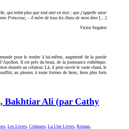
Elle, qui retint plus que tout ami en moi ; que j’appelle sœur
comme Princesse, – ô mère de tous les élans de mon âme
[…]
Victor Segalen
 le monde pour le rendre à lui-même, augmenté de la parole
d’Apollon. Il est près du beau, de la jouissance esthétique.
ion donnée au créateur. Là, il peut ouvrir le vaste chant, le
uffrir, au pleurer, à toute formes de liens, liens plus forts
 Bakhtiar Ali (par Cathy
bes
,
Les Livres
,
Critiques
,
La Une Livres
,
Roman
,