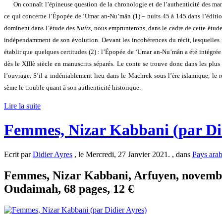
On conna
ît l’épineuse question de la chronologie et de l’authenticité des ma
ce qui concerne l’Épopée de ‘Umar an-Nu’mân (1) – nuits 45 à 145 dans l’édition
dominent dans l’étude des
Nuits
, nous emprunterons, dans le cadre de cette étude
indépendamment de son évolution. Devant les incohérences du récit, lesquelles 
établir que quelques certitudes (2)
: l’Épopée de ‘Umar an-Nu’mân a été intégré
dès le XIIIè siècle en manuscrits séparés. Le conte se trouve donc dans les plus
l’ouvrage. S’il a indéniablement lieu dans le Machrek sous l’ère islamique, le 
sème le trouble quant à son authenticité historique.
Lire la suite
Femmes, Nizar Kabbani (par Did
Ecrit par
Didier Ayres
, le Mercredi, 27 Janvier 2021. , dans
Pays ara
Femmes, Nizar Kabbani, Arfuyen, novemb
Oudaimah, 68 pages, 12 €