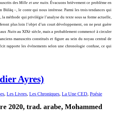
nuscrits des
Mille et une nuits
. Évacuons brièvement ce problème en
 Būlāq –, le conte qui nous intéresse. Parmi les trois tendances qui
, la méthode qui privilégie l’analyse du texte sous sa forme actuelle,
feront plus loin l’objet d’un court développement, on ne peut guère
e aux
Nuits
au XIXè siècle, mais a probablement commencé à circuler
 anciens manuscrits constitués et figure au sein du noyau central de
récit rapporte les événements selon une chronologie confuse, ce qui
ier Ayres)
bes
,
Les Livres
,
Les Chroniques
,
La Une CED
,
Poésie
re 2020, trad. arabe, Mohammed