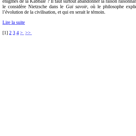
énigmes de la Kabbale ? Il faut surtout abandonner la raison raisonnan
le considère Nietzsche dans le
Gai savoir
, où le philosophe expli
l’évolution de la civilisation, et qui en serait le témoin.
Lire la suite
[
1
]
2
3
4
>
>>