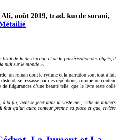
li, août 2019, trad. kurde sorani,
Métailié
 bruit de la destruction et de la pulvérisation des objets, il
la nuit sur le monde ».
de, un roman dont le rythme et la narration sont tout à fait
e distend, se ressasse par des répétitions, comme un conteur
e de fulgurances d’une beauté telle, que le livre reste collé
à la fin, vient se jeter dans la vaste mer, riche de milliers
l faut qu’un autre conteur prenne sa place et que, rivière
Cédrat, La Jument et La