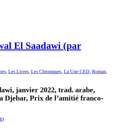
wal El Saadawi (par
bes
,
Les Livres
,
Les Chroniques
,
La Une CED
,
Roman
,
awi, janvier 2022, trad. arabe,
a Djebar, Prix de l’amitié franco-