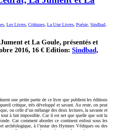
bes
,
Les Livres
,
Critiques
,
La Une Livres
,
Poésie
,
Sindbad,
Jument et La Goule, présentés et
tobre 2016, 16 € Edition:
Sindbad,
uent une petite partie de ce livre que publient les éditions
areil critique, très développé et savant. Au reste, on peut
itique, ou celle d’un mélange des deux lectures, la savante et
out à fait impossible. Car il est net que quelle que soit la
fonde. Car comment aborder ce continent enfoui sous les
bjet archéologique, à l’instar des Hymnes Védiques ou des