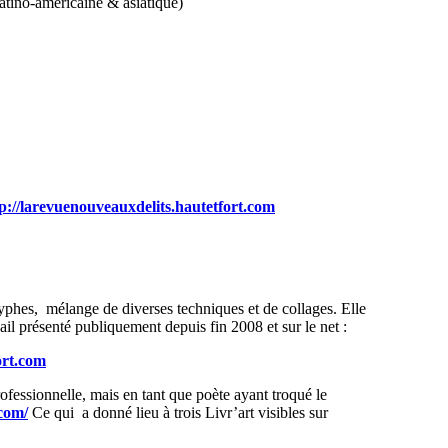
 latino-américaine & asiatique)
p://larevuenouveauxdelits.hautetfort.com
lyphes, mélange de diverses techniques et de collages. Elle
avail présenté publiquement depuis fin 2008 et sur le net :
ort.com
ofessionnelle, mais en tant que poète ayant troqué le
.com/
Ce qui a donné lieu à trois Livr’art visibles sur