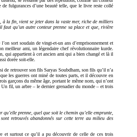
e distend, se ressasse par des répétitions, comme un conteur
e de fulgurances d’une beauté telle, que le livre reste collé
à la fin, vient se jeter dans la vaste mer, riche de milliers
l faut qu’un autre conteur prenne sa place et que, rivière
l’on sort soudain de vingt-et-un ans d’emprisonnement et
son meilleur ami, un légendaire chef révolutionnaire kurde.
 qui appartient à cet ancien ami qui a bien changé et là il
ssi dorée soit-elle.
i de retrouver son fils Saryas Soubdham, son fils qu’il n’a
que les guerres ont miné de toutes parts, et il découvre en
 trois garçons du même âge, portant le même nom, qui n’ont
Un fil, un arbre – le dernier grenadier du monde – et trois
eur qu’elle prenne, quel que soit le chemin qu’elle emprunte,
e sont retrouvés abandonnés sur cette terre au milieu des
 et surtout ce qu’il a pu découvrir de celle de ces trois