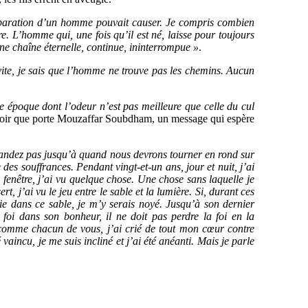
préparation d’un homme pouvait causer. Je compris combien
e. L’homme qui, une fois qu’il est né, laisse pour toujours
’une chaîne éternelle, continue, ininterrompue »
.
 vite, je sais que l’homme ne trouve pas les chemins. Aucun
e époque dont l’odeur n’est pas meilleure que celle du cul
spoir que porte Mouzaffar Soubdham, un message qui espère
mandez pas jusqu’à quand nous devrons tourner en rond sur
s souffrances. Pendant vingt-et-un ans, jour et nuit, j’ai
e fenêtre, j’ai vu quelque chose. Une chose sans laquelle je
, j’ai vu le jeu entre le sable et la lumière. Si, durant ces
nie dans ce sable, je m’y serais noyé. Jusqu’à son dernier
foi dans son bonheur, il ne doit pas perdre la foi en la
omme chacun de vous, j’ai crié de tout mon cœur contre
é vaincu, je me suis incliné et j’ai été anéanti. Mais je parle