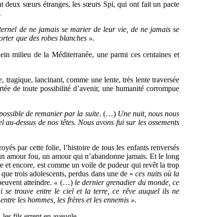
t deux sœurs étranges, les sœurs Spi, qui ont fait un pacte
.
ternel de ne jamais se marier de leur vie, de ne jamais se
porter que des robes blanches ».
ein milieu de la Méditerranée, une parmi ces centaines et
, tragique, lancinant, comme une lente, très lente traversée
rtée de toute possibilité d’avenir, une humanité corrompue
possible de remanier par la suite
. (…)
Une nuit, nous nous
el au-dessus de nos têtes. Nous avons fui sur les ossements
royés par cette folie, l’histoire de tous les enfants renversés
d’un amour fou, un amour qui n’abandonne jamais. Et le long
re et encore, est comme un voile de pudeur qui revêt la trop
eur que trois adolescents, perdus dans une de «
ces nuits où la
peuvent atteindre.
«
(…)
le dernier grenadier du monde, ce
i se trouve entre le ciel et la terre, ce rêve auquel ils ne
tre les hommes, les frères et les ennemis ».
les fils errent en aveugle.