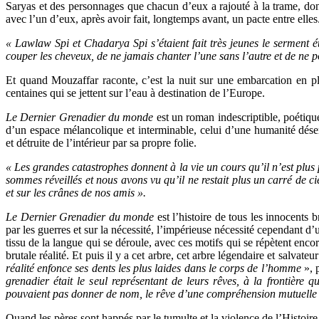
Saryas et des personnages que chacun d’eux a rajouté à la trame, don
avec l’un d’eux, après avoir fait, longtemps avant, un pacte entre elles
« Lawlaw Spi et Chadarya Spi s’étaient fait très jeunes le serment é
couper les cheveux, de ne jamais chanter l’une sans l’autre et de ne 
Et quand Mouzaffar raconte, c’est la nuit sur une embarcation en pl
centaines qui se jettent sur l’eau à destination de l’Europe.
Le Dernier Grenadier du monde
est un roman indescriptible, poétique
d’un espace mélancolique et interminable, celui d’une humanité dése
et détruite de l’intérieur par sa propre folie.
« Les grandes catastrophes donnent à la vie un cours qu’il n’est plus 
sommes réveillés et nous avons vu qu’il ne restait plus un carré de ci
et sur les crânes de nos amis ».
Le Dernier Grenadier du monde
est l’histoire de tous les innocents b
par les guerres et sur la nécessité, l’impérieuse nécessité cependant 
tissu de la langue qui se déroule, avec ces motifs qui se répètent enco
brutale réalité. Et puis il y a cet arbre, cet arbre légendaire et salvat
réalité enfonce ses dents les plus laides dans le corps de l’homme
», 
grenadier était le seul représentant de leurs rêves, à la frontière qu
pouvaient pas donner de nom, le rêve d’une compréhension mutuelle en
Quand les pères sont happés par le tumulte et la violence de l’Histoire, 