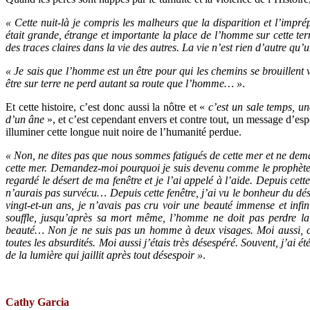
« Cette nuit-là je compris les malheurs que la disparition et l’im
était grande, étrange et importante la place de l’homme sur cette terr
des traces claires dans la vie des autres. La vie n’est rien d’autre qu
« Je sais que l’homme est un être pour qui les chemins se brouillent
être sur terre ne perd autant sa route que l’homme… »
.
Et cette histoire, c’est donc aussi la nôtre et «
c’est un sale temps, un
d’un âne
», et c’est cependant envers et contre tout, un message d’e
illuminer cette longue nuit noire de l’humanité perdue.
« Non, ne dites pas que nous sommes fatigués de cette mer et ne de
cette mer. Demandez-moi pourquoi je suis devenu comme le prophète de
regardé le désert de ma fenêtre et je l’ai appelé à l’aide. Depuis cett
n’aurais pas survécu… Depuis cette fenêtre, j’ai vu le bonheur du désert
vingt-et-un ans, je n’avais pas cru voir une beauté immense et infi
souffle, jusqu’après sa mort même, l’homme ne doit pas perdre la 
beauté… Non je ne suis pas un homme à deux visages. Moi aussi, c
toutes les absurdités. Moi aussi j’étais très désespéré. Souvent, j’ai ét
de la lumière qui jaillit après tout désespoir »
.
Cathy Garcia