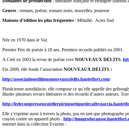
Domaines de prédilection
: littérature française et étrangère (surtout
Genres
: romans, poésie, romans noirs, nouvelles, jeunesse
Maisons d’édition les plus fréquentes
: Métailié, Actes Sud
Née en 1970 dans le Var.
Premier Prix de poésie à 18 ans. Premiers recueils publiés en 2001.
A Créé en 2003 la revue de poésie vive
NOUVEAUX DÉLITS
.
htt
Fin 2009, elle fonde l’association
NOUVEAUX DÉLITS :
http://associationeditionsnouveauxdelits.hautetfort.com/
Plasticienne autodidacte, elle compose ce qu’elle appelle des griboug
illustre plusieurs revues littéraires et des recueils d’autres auteurs. Tr
http://ledecompresseuratelierpictopoetiquedecathygarcia.hautetf
Elle s’exprime aussi à travers la photo, pas en tant que photographe pr
crayon contre un appareil photo :
http://imagesducausse.hautetfort
internet dans la collection Evazine :