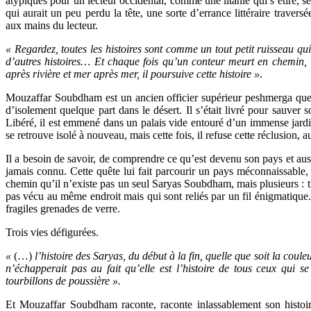
atypiques pour un lecteur occidental, comme une litanie qui s’étire, s
qui aurait un peu perdu la tête, une sorte d’errance littéraire traversé
aux mains du lecteur.
« Regardez, toutes les histoires sont comme un tout petit ruisseau qui, 
d’autres histoires… Et chaque fois qu’un conteur meurt en chemin, i
après rivière et mer après mer, il poursuive cette histoire »
.
Mouzaffar Soubdham est un ancien officier supérieur peshmerga que 
d’isolement quelque part dans le désert. Il s’était livré pour sauver 
Libéré, il est emmené dans un palais vide entouré d’un immense jardin,
se retrouve isolé à nouveau, mais cette fois, il refuse cette réclusion, au
Il a besoin de savoir, de comprendre ce qu’est devenu son pays et auss
jamais connu. Cette quête lui fait parcourir un pays méconnaissable, 
chemin qu’il n’existe pas un seul Saryas Soubdham, mais plusieurs :
pas vécu au même endroit mais qui sont reliés par un fil énigmatique. 
fragiles grenades de verre.
Trois vies défigurées.
«
(…)
l’histoire des Saryas, du début à la fin, quelle que soit la coul
n’échapperait pas au fait qu’elle est l’histoire de tous ceux qui s
tourbillons de poussière ».
Et Mouzaffar Soubdham raconte, raconte inlassablement son histoire