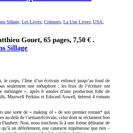
ons Sillage
,
Les Livres
,
Critiques
,
La Une Livres
,
USA
,
thieu Gouet, 65 pages, 7,50 € .
ns Sillage
eau, le corps, l’âme d’un écrivain enfoncé jusqu’au fond de
pas seulement une métaphore ; les feux de l’écriture ont
 méningée », après 8 années d’une production folle de
essifs, Maxwell Perkins et Edward Aswell, tirèrent 4 romans
vers une sorte de « making of » de son premier roman* qui
 au-delà de l’artisan/écrivain, celui dont se réclament bon
 Flaubert. Non, nous touchons là à une forme délirante de
ce qu’à un déferlement, une cataracte impétueuse que rien –