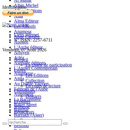
Al Manar
Albin Michel
Identification
Allary Editions
Allia
Alma Editeur
Les Allusifs
Anamosa
Liens internet
Anne Carrière
N° ISSN: 2257-6711
Apogée
L'Arche éditeur
Vendredi, 07 Août 2026
Arfuyen
Arléa
Accueil
Asphalte éditions
La charte de participation
L'Atelier Contemporain
Livres
Atlantique
Les Editions
Attila
Collection
Au Diable Vauvert
En cours de lecture
Editions de l'Aube
Chroniques
Autrement
Dossiers
La Baconnière
Ecritures
Baker Street
Jeunesse
Bartillat
Rédacteurs
Barzakh (Alger)
Le Bateau Ivre
Belfond