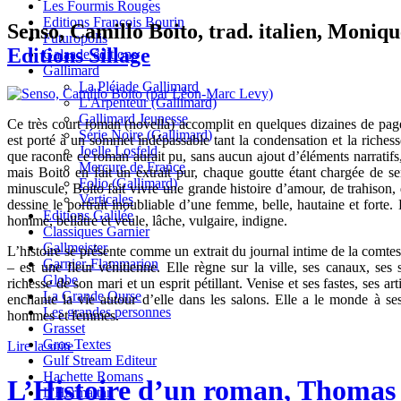
Les Fourmis Rouges
Editions François Bourin
Senso, Camillo Boito, trad. italien, Monique
Futuropolis
Editions Sillage
Galaade éditions
Gallimard
La Pléiade Gallimard
L'Arpenteur (Gallimard)
Gallimard Jeunesse
Ce très court roman (novella) accomplit en quelques dizaines de pages l
Série Noire (Gallimard)
est porté à un sommet indépassable tant la condensation et la riches
Joelle Losfeld
que raconte ce roman aurait pu, sans aucun ajout d’éléments narratifs,
Mercure de France
mais Boito en fait un extrait pur, chaque goutte étant chargée de 
Folio (Gallimard)
minuscule, Boito fait vivre une grande histoire d’amour, de trahiso
Verticales
dessine le portrait inoubliable d’une femme, belle, hautaine et forte
Editions Galilée
homme, bellâtre et veule, lâche, vulgaire, indigne.
Classiques Garnier
Gallmeister
L’histoire se présente comme un extrait du journal intime de la comtess
Garnier-Flammarion
– est une fleur vénitienne. Elle règne sur la ville, ses canaux, ses
Globe
richesse de son mari et un esprit pétillant. Venise et ses fastes, ses ar
La Grande Ourse
enchante la vie autour d’elle dans les salons. Elle a le monde à se
Les grandes personnes
hommes et femmes.
Grasset
Gros Textes
Lire la suite
Gulf Stream Editeur
Hachette Romans
L’Histoire d’un roman, Thomas
L'Harmattan