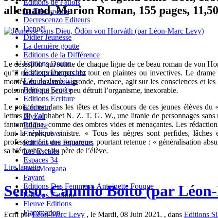
Editions de Fallois
allemand, Marion Roman, 155 pages, 11,50
La Découverte
Decrescenzo Editeurs
Denoël
Didier Jeunesse
La dernière goutte
Editions de la Différence
Editions Douro
Le désespoir qui suinte de chaque ligne de ce beau roman de von Horvá
Éditions Dumerchez
qu’il ne s’exprime pas du tout en plaintes ou invectives. Le drame
L'école des loisirs
montée du nazisme – gronde, menace, agit sur les consciences et le
Editions Ecorce
poison lent qui peu à peu détruit l’organisme, inexorable.
Editions Ecriture
Le poison est dans les têtes et les discours de ces jeunes élèves du
L'éditeur
lettres de l’alphabet N. Z. T. G. W., une litanie de personnages san
Elyzad
fantomatique, comme des ombres vides et menaçantes. Les rédactions 
Edilivre
font la réplique sinistre. « Tous les nègres sont perfides, lâches
Encres vives
professeur fait une remarque, pourtant retenue : « généralisation absu
Editions des Equateurs
sa hiérarchie et du père de l’élève.
Les Escales
Espaces 34
Lire la suite
Fata Morgana
Fayard
Senso, Camillo Boito (par Léon
Editions Des Femmes - Antoinette Fouque
Editions Finitude
Fleuve Editions
Flammarion
Ecrit par
Léon-Marc Levy
, le Mardi, 08 Juin 2021. , dans
Editions Si