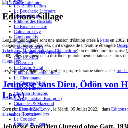
Belin
Les Belles Lettres
La Boucherie Littéraire
Editions Sillage
Buchet-Chastel
Editions des Busclats
Le Buveur d'encre
Calmann-Lévy
Cambourakis
Les Éditions Sillage sont une maison d'édition créée à
Paris
en 2002. El
Campiche
classiques rares ou épuisés, qu'il s'agisse de littérature étrangère (
Jose
Cardère éditions
Tchekhov
,
Mikhaïl Saltykov-Chtchedrine
) ou de littérature française (
Carnets du dessert de lune
2009, elles commencent à distribuer gratuitement certains des titres 
Carnets Nord
Commons
.
Casterman
Le Castor Astral
Les Éditions Sillage possèdent leur propre librairie située au 17
rue L
Editions du chemin de fer
La Cheminante
Jeunesse sans Dieu, Ödön von 
Le Cherche-Midi
Cheyne Editeur
Levy)
Christian Bourgois
Titres (Christian Bourgois)
Citadelles & Mazenod
La Contre Allée
Ecrit par
Léon-Marc Levy
, le Mardi, 05 Juillet 2022. , dans
Editions 
Les Contrebandiers
allemande
,
Roman
Le Coudrier
Editions du Cygne
Jeunesse sans Dieu (Jugend ohne Gott, 193