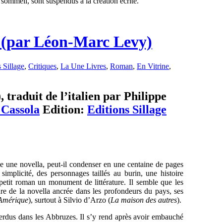
t sommeil, sont suspendus à la création écrite.
a (par Léon-Marc Levy)
 Sillage
,
Critiques
,
La Une Livres
,
Roman
,
En Vitrine
,
, traduit de l’italien par Philippe
 Cassola
Edition:
Editions Sillage
 une novella, peut-il condenser en une centaine de pages
simplicité, des personnages taillés au burin, une histoire
 petit roman un monument de littérature. Il semble que les
re de la novella ancrée dans les profondeurs du pays, ses
’Amérique
), surtout à Silvio d’Arzo (
La maison des autres
).
perdus dans les Abbruzes. Il s’y rend après avoir embauché