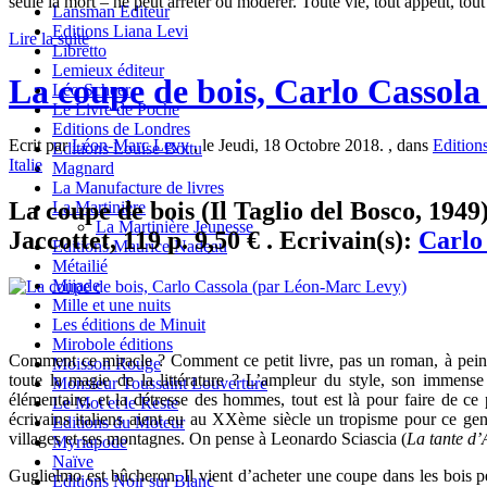
seule la mort – ne peut arrêter ou modérer. Toute vie, tout appétit, tou
Lansman Editeur
Editions Liana Levi
Lire la suite
Libretto
Lemieux éditeur
La coupe de bois, Carlo Cassol
Léo Scheer
Le Livre de Poche
Editions de Londres
Ecrit par
Léon-Marc Levy
, le Jeudi, 18 Octobre 2018. , dans
Editions
Editions Louise Bottu
Italie
Magnard
La Manufacture de livres
La coupe de bois (Il Taglio del Bosco, 1949)
La Martinière
La Martinière Jeunesse
Jaccottet, 119 p. 9,50 € . Ecrivain(s):
Carlo
Editions Maurice Nadeau
Métailié
Mijade
Mille et une nuits
Les éditions de Minuit
Mirobole éditions
Comment ce miracle ? Comment ce petit livre, pas un roman, à peine
Moisson Rouge
toute la magie de la littérature ? L’ampleur du style, son immense 
Monsieur Toussaint Louverture
élémentaire, et la détresse des hommes, tout est là pour faire de ce
Le Mot et le Reste
écrivains italiens aient eu au XXème siècle un tropisme pour ce gen
Editions du Moteur
villages et ses montagnes. On pense à Leonardo Sciascia (
La tante d
Myriapode
Naïve
Guglielmo est bûcheron. Il vient d’acheter une coupe dans les bois 
Editions Noir sur Blanc