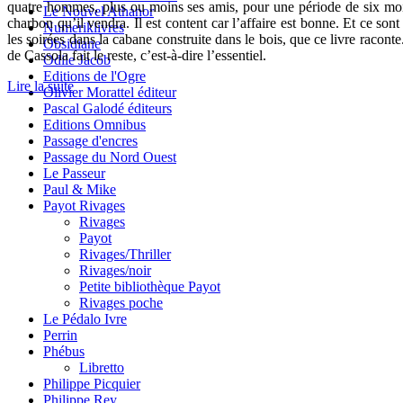
quatre hommes, plus ou moins ses amis, pour une période de six moi
Le Nouvel Athanor
charbon qu’il vendra. Il est content car l’affaire est bonne. Et ce sont
Numeriklivres
les soirées dans la cabane construite dans le bois, que ce livre racont
Obsidiane
de Cassola fait le reste, c’est-à-dire l’essentiel.
Odile Jacob
Editions de l'Ogre
Lire la suite
Olivier Morattel éditeur
Pascal Galodé éditeurs
Editions Omnibus
Passage d'encres
Passage du Nord Ouest
Le Passeur
Paul & Mike
Payot Rivages
Rivages
Payot
Rivages/Thriller
Rivages/noir
Petite bibliothèque Payot
Rivages poche
Le Pédalo Ivre
Perrin
Phébus
Libretto
Philippe Picquier
Philippe Rey