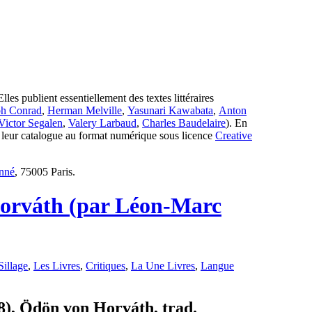
les publient essentiellement des textes littéraires
ph Conrad
,
Herman Melville
,
Yasunari Kawabata
,
Anton
Victor Segalen
,
Valery Larbaud
,
Charles Baudelaire
). En
de leur catalogue au format numérique sous licence
Creative
inné
, 75005 Paris.
Horváth (par Léon-Marc
Sillage
,
Les Livres
,
Critiques
,
La Une Livres
,
Langue
8), Ödön von Horváth, trad.