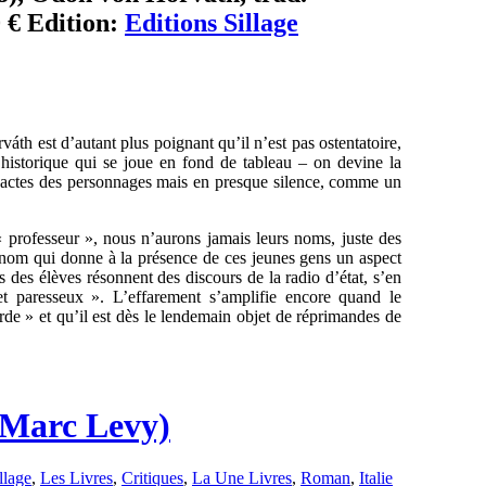
 € Edition:
Editions Sillage
th est d’autant plus poignant qu’il n’est pas ostentatoire,
 historique qui se joue en fond de tableau – on devine la
s actes des personnages mais en presque silence, comme un
 « professeur », nous n’aurons jamais leurs noms, juste des
s nom qui donne à la présence de ces jeunes gens un aspect
des élèves résonnent des discours de la radio d’état, s’en
 et paresseux ». L’effarement s’amplifie encore quand le
rde » et qu’il est dès le lendemain objet de réprimandes de
-Marc Levy)
llage
,
Les Livres
,
Critiques
,
La Une Livres
,
Roman
,
Italie