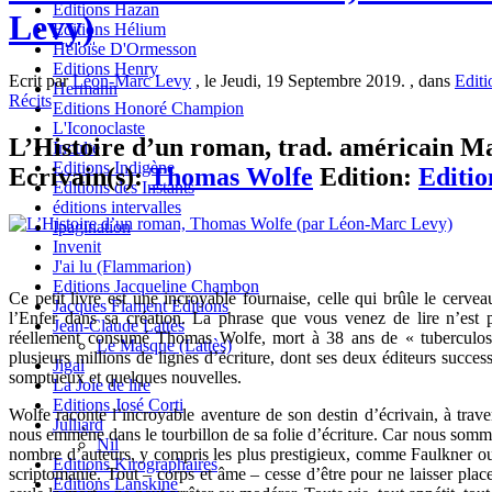
Editions Hazan
Levy)
Editions Hélium
Héloïse D'Ormesson
Editions Henry
Ecrit par
Léon-Marc Levy
, le Jeudi, 19 Septembre 2019. , dans
Editi
Hermann
Récits
Editions Honoré Champion
L'Iconoclaste
L’Histoire d’un roman, trad. américain Mat
Inculte
Editions Indigène
Ecrivain(s):
Thomas Wolfe
Edition:
Editio
Editions des Instants
éditions intervalles
Ipagination
Invenit
J'ai lu (Flammarion)
Editions Jacqueline Chambon
Ce petit livre est une incroyable fournaise, celle qui brûle le cerv
Jacques Flament Editions
l’Enfer dans sa création. La phrase que vous venez de lire n’est 
Jean-Claude Lattès
réellement consumé Thomas Wolfe, mort à 38 ans de « tuberculose
Le Masque (Lattès)
plusieurs millions de lignes d’écriture, dont ses deux éditeurs succ
Jigal
somptueux et quelques nouvelles.
La Joie de lire
Editions José Corti
Wolfe raconte l’incroyable aventure de son destin d’écrivain, à tra
Julliard
nous emmène dans le tourbillon de sa folie d’écriture. Car nous sommes
Nil
nombre d’auteurs, y compris les plus prestigieux, comme Faulkner ou
Editions Kirographaires
scriptomanie. Tout – corps et âme – cesse d’être pour ne laisser pla
Editions Lanskine