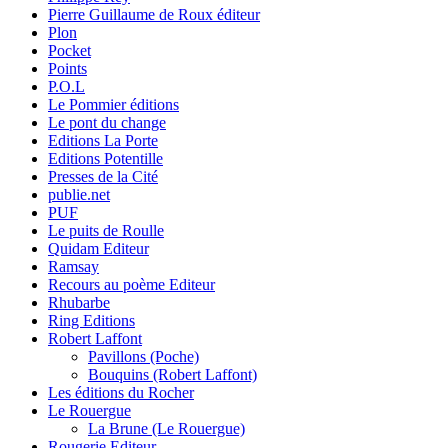
Pierre Guillaume de Roux éditeur
Plon
Pocket
Points
P.O.L
Le Pommier éditions
Le pont du change
Editions La Porte
Editions Potentille
Presses de la Cité
publie.net
PUF
Le puits de Roulle
Quidam Editeur
Ramsay
Recours au poème Editeur
Rhubarbe
Ring Editions
Robert Laffont
Pavillons (Poche)
Bouquins (Robert Laffont)
Les éditions du Rocher
Le Rouergue
La Brune (Le Rouergue)
Rougerie Editeur