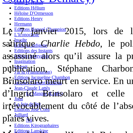
Editions Hazan
Editions Hélium
Héloïse D'Ormesson
Editions Henry
Hermann
Le 7 janvier 2015, lors de l’
Editions Honoré Champion
L'Iconoclaste
Inculte
satirique
Charlie Hebdo
, le pol
Editions Indigène
Editions des Instants
assassiné alors qu’il assure la p
éditions intervalles
Ipagination
publication, Stéphane Charbo
Invenit
J'ai lu (Flammarion)
Editions Jacqueline Chambon
Brinsolaro meurt en service. En u
Jacques Flament Editions
Jean-Claude Lattès
d’Ingrid Brinsolaro et celle
Le Masque (Lattès)
Jigal
irrévocablement du côté de l’abse
La Joie de lire
Editions José Corti
Julliard
plaies vives.
Nil
Editions Kirographaires
Editions Lanskine