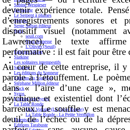
Sabine Wespieser
devenir expérience totale. Pen
Sarbacane
Le Serpent à plumes
d’enregistrements sonores et 
Séguier
Serge Safran éditeur
dispositif visuel (notamment 
Seuil
seuil.com
Lawrence), le texte affirm
Seuil Jeunesse
L'Olivier (Seuil)
performative : il est fait pour être
Editions Sillage
Slatkine
Les solitaires intempestifs
Au cœur de cette entreprise, il y 
Sonatine
Les éditions du Sonneur
parole à l’étouffement. Le poème
Editions du Sous-Sol
Stéphane Million éditeur
dans « l’aire d’une cage », m
Stock
Syros
psychique et existentiel dont l’éc
Editions des Syrtes
La Table Ronde
barreaux. Le souffle y est menac
Quai Voltaire (La Table Ronde)
La Table Ronde - La Petite Vermillon
deuil, de l’échec ou de la dépre
Talents Hauts
Editions Tarabuste
parfois « sans aucune cause