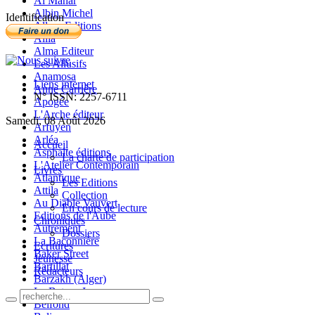
Al Manar
Albin Michel
Identification
Allary Editions
Allia
Alma Editeur
Les Allusifs
Anamosa
Liens internet
Anne Carrière
N° ISSN: 2257-6711
Apogée
L'Arche éditeur
Samedi, 08 Août 2026
Arfuyen
Arléa
Accueil
Asphalte éditions
La charte de participation
L'Atelier Contemporain
Livres
Atlantique
Les Editions
Attila
Collection
Au Diable Vauvert
En cours de lecture
Editions de l'Aube
Chroniques
Autrement
Dossiers
La Baconnière
Ecritures
Baker Street
Jeunesse
Bartillat
Rédacteurs
Barzakh (Alger)
Le Bateau Ivre
Belfond