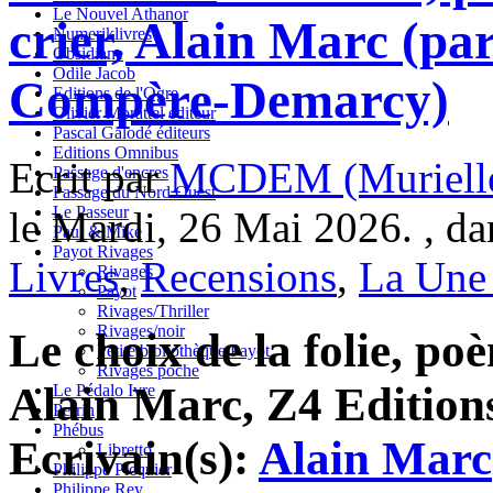
Le Nouvel Athanor
crier, Alain Marc (pa
Numeriklivres
Obsidiane
Odile Jacob
Compère-Demarcy)
Editions de l'Ogre
Olivier Morattel éditeur
Pascal Galodé éditeurs
Editions Omnibus
Ecrit par
MCDEM (Murielle
Passage d'encres
Passage du Nord Ouest
Le Passeur
le Mardi, 26 Mai 2026. , d
Paul & Mike
Payot Rivages
Livres
,
Recensions
,
La Une 
Rivages
Payot
Rivages/Thriller
Rivages/noir
Le choix de la folie, poè
Petite bibliothèque Payot
Rivages poche
Alain Marc, Z4 Editions
Le Pédalo Ivre
Perrin
Phébus
Ecrivain(s):
Alain Marc
Libretto
Philippe Picquier
Philippe Rey