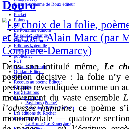
Douro
Pierre Guillaume de Roux éditeur
Plon
Pocket
Points
P.O.L
Le Pommier éditions
Le pont du change
Editions La Porte
Editions Potentille
Presses de la Cité
publie.net
PUF
Dans son intitulé même,
Le cho
Le puits de Roulle
Quidam Editeur
position décisive : la folie n’y 
Ramsay
Recours au poème Editeur
presque revendiquée comme un act
Rhubarbe
Ring Editions
mouvement du vaste ensemble
L
Robert Laffont
Pavillons (Poche)
l’odyssée humaine
, ce poème s’i
Bouquins (Robert Laffont)
Les éditions du Rocher
monumentale — quatorze sections
Le Rouergue
La Brune (Le Rouergue)
de pages — où l’écriture excè
Rougerie Editeur