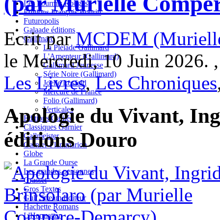
(par Murielle Compè
Les Fourmis Rouges
Editions François Bourin
Futuropolis
Galaade éditions
Ecrit par
MCDEM (Murielle
Gallimard
La Pléiade Gallimard
le Mercredi, 10 Juin 2026. 
L'Arpenteur (Gallimard)
Gallimard Jeunesse
Série Noire (Gallimard)
Les Livres
,
Les Chroniques
Joelle Losfeld
Mercure de France
Folio (Gallimard)
Apologie du Vivant, Ing
Verticales
Editions Galilée
Classiques Garnier
éditions Douro
Gallmeister
Garnier-Flammarion
Globe
La Grande Ourse
Les grandes personnes
Grasset
Gros Textes
Gulf Stream Editeur
Hachette Romans
L'Harmattan