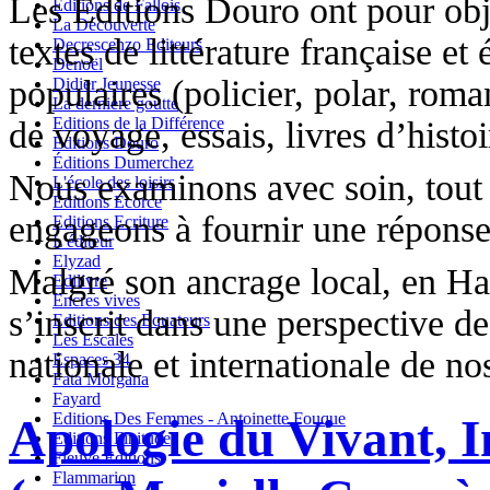
Les Éditions Douro ont pour obje
Editions de Fallois
La Découverte
textes de littérature française et
Decrescenzo Editeurs
Denoël
populaires (policier, polar, roman
Didier Jeunesse
La dernière goutte
Editions de la Différence
de voyage, essais, livres d’histo
Editions Douro
Éditions Dumerchez
Nous examinons avec soin, tout 
L'école des loisirs
Editions Ecorce
engageons à fournir une réponse
Editions Ecriture
L'éditeur
Elyzad
Malgré son ancrage local, en Ha
Edilivre
Encres vives
s’inscrit dans une perspective d
Editions des Equateurs
Les Escales
nationale et internationale de no
Espaces 34
Fata Morgana
Fayard
Editions Des Femmes - Antoinette Fouque
Apologie du Vivant, I
Editions Finitude
Fleuve Editions
Flammarion