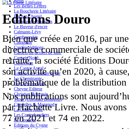
Belin
Les Belles Lettres
La Boucherie Littéraire
Editions Douro
Buchet-Chastel
Editions des Busclats
Le Buveur d'encre
Calmann-Lévy
Bien que créée en 2016, par une 
Cambourakis
Campiche
directrice commerciale de société
Cardère éditions
Carnets du dessert de lune
retraité, la société Éditions Do
Carnets Nord
Casterman
Le Castor Astral
son activité qu’en 2020, à cause
Editions du chemin de fer
La Cheminante
problématique de la distribution 
Le Cherche-Midi
Cheyne Editeur
Nos publications sont aujourd’hu
Christian Bourgois
Titres (Christian Bourgois)
par Hachette Livre. Nous avons 
Citadelles & Mazenod
La Contre Allée
Les Contrebandiers
77 en 2021 et 74 en 2022.
Le Coudrier
Editions du Cygne