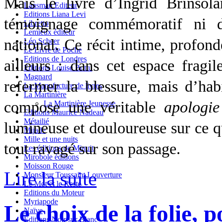
Mais le livre d’Ingrid Brinsol
Lansman Editeur
Editions Liana Levi
témoignage commémoratif ni 
Libretto
Lemieux éditeur
national. Ce récit intime, profond
Léo Scheer
Le Livre de Poche
Editions de Londres
ailleurs : dans cet espace fragil
Editions Louise Bottu
Magnard
refermer la blessure, mais d’habi
La Manufacture de livres
La Martinière
compose une véritable
apologie
La Martinière Jeunesse
Editions Maurice Nadeau
Métailié
lumineuse et douloureuse sur ce q
Mijade
Mille et une nuits
tout ravagé sur son passage.
Les éditions de Minuit
Mirobole éditions
Moisson Rouge
Lire la suite
Monsieur Toussaint Louverture
Le Mot et le Reste
Editions du Moteur
Myriapode
Le choix de la folie, 
Naïve
Editions Noir sur Blanc