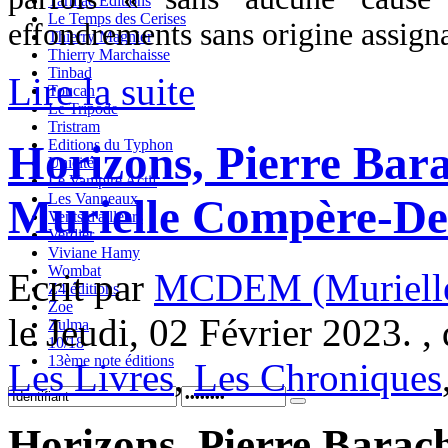
Tarmac Editions
Le Temps des Cerises
effondrements sans origine assign
Thierry Magnier
Thierry Marchaisse
Tinbad
Lire la suite
Toucan
Le Tripode
Tristram
Editions du Typhon
Horizons, Pierre Bar
Unicité
Le Vampire Actif
Les Vanneaux
Murielle Compère-D
Vents d'ailleurs
Verdier
Viviane Hamy
Wombat
Ecrit par
MCDEM (Murielle
Z4 éditions
Zoe
le Jeudi, 02 Février 2023. ,
Zulma
10/18
13ème note éditions
Les Livres
,
Les Chroniques
Horizons, Pierre Barach