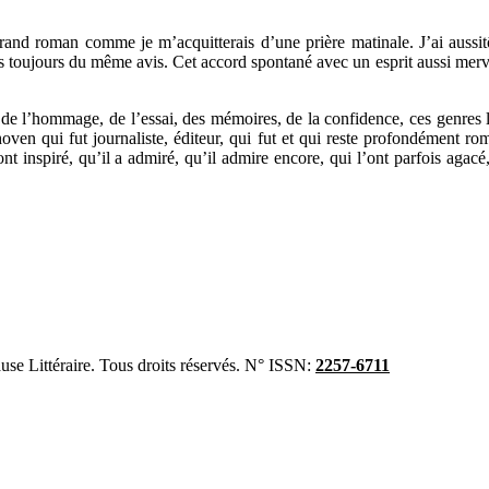
rand roman comme je m’acquitterais d’une prière matinale. J’ai aussitô
es toujours du même avis. Cet accord spontané avec un esprit aussi merve
 de l’hommage, de l’essai, des mémoires, de la confidence, ces genres lit
oven qui fut journaliste, éditeur, qui fut et qui reste profondément ro
ont inspiré, qu’il a admiré, qu’il admire encore, qui l’ont parfois agacé
se Littéraire. Tous droits réservés. N° ISSN:
2257-6711