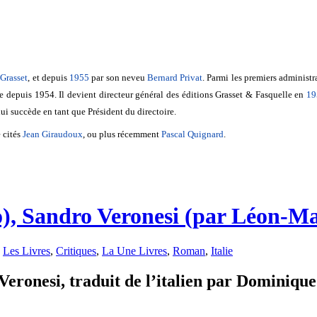
Grasset
, et depuis
1955
par son neveu
Bernard Privat
. Parmi les premiers administr
e depuis 1954. Il devient directeur général des éditions Grasset & Fasquelle en
19
ui succède en tant que Président du directoire.
e cités
Jean Giraudoux
, ou plus récemment
Pascal Quignard
.
), Sandro Veronesi (par Léon-M
,
Les Livres
,
Critiques
,
La Une Livres
,
Roman
,
Italie
ronesi, traduit de l’italien par Dominique