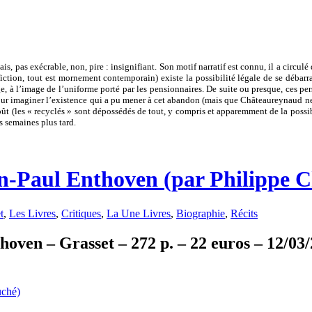
s, pas exécrable, non, pire : insignifiant. Son motif narratif est connu, il a circulé 
-fiction, tout est mornement contemporain) existe la possibilité légale de se débar
e, à l’image de l’uniforme porté par les pensionnaires. De suite ou presque, ces p
r imaginer l’existence qui a pu mener à cet abandon (mais que Châteaureynaud ne 
ût (les « recyclés » sont dépossédés de tout, y compris et apparemment de la possibi
s semaines plus tard.
an-Paul Enthoven (par Philippe 
t
,
Les Livres
,
Critiques
,
La Une Livres
,
Biographie
,
Récits
oven – Grasset – 272 p. – 22 euros – 12/03/2