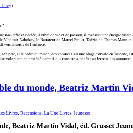
n ?
ture
naturelle
et ciselée, il vibre de vie et de passion, il
transmet
une énergie vitale 
n de Vladimir Nabokov, le Narrateur de Marcel Proust, Tadzio de Thomas Mann et 
f vers la sortie de l’enfance.
 son père, et le cadre du roman, des vacances sur une plage estivale en Toscane, e
se volontiers ce procédé narratif qui consiste à confier au lecteur des annonces l
able du monde, Beatriz Martín Vi
es Livres
,
Recensions
,
La Une Livres
,
Jeunesse
e, Beatriz Martín Vidal, éd. Grasset Jeunes