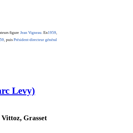
ateurs figure
Jean Vigneau
. En
1959
,
59
, puis
Président-directeur général
arc Levy)
 Vittoz, Grasset