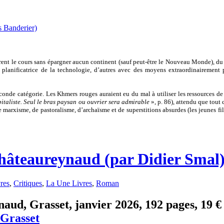
dèrent le cours sans épargner aucun continent (sauf peut-être le Nouveau Monde), d
r planificatrice de la technologie, d’autres avec des moyens extraordinairement p
onde catégorie. Les Khmers rouges auraient eu du mal à utiliser les ressources de
apitaliste. Seul le bras paysan ou ouvrier sera admirable
», p. 86), attendu que tout 
 marxisme, de pastoralisme, d’archaïsme et de superstitions absurdes (les jeunes fil
Châteaureynaud (par Didier Smal
res
,
Critiques
,
La Une Livres
,
Roman
ud, Grasset, janvier 2026, 192 pages, 19 € 
Grasset