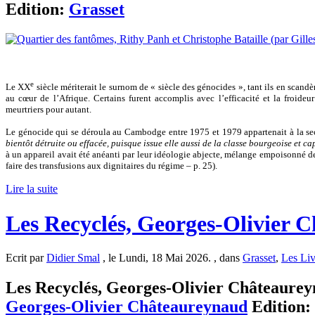
Edition:
Grasset
e
Le XX
siècle mériterait le surnom de « siècle des génocides », tant ils en scan
au cœur de l’Afrique. Certains furent accomplis avec l’efficacité et la froideu
meurtriers pour autant.
Le génocide qui se déroula au Cambodge entre 1975 et 1979 appartenait à la sec
bientôt détruite ou effacée, puisque issue elle aussi de la classe bourgeoise et c
à un appareil avait été anéanti par leur idéologie abjecte, mélange empoisonné de
faire des transfusions aux dignitaires du régime – p. 25).
Lire la suite
Les Recyclés, Georges-Olivier 
Ecrit par
Didier Smal
, le Lundi, 18 Mai 2026. , dans
Grasset
,
Les Liv
Les Recyclés, Georges-Olivier Châteaureyna
Georges-Olivier Châteaureynaud
Edition: