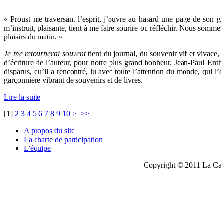
« Proust me traversant l’esprit, j’ouvre au hasard une page de son g
m’instruit, plaisante, tient à me faire sourire ou réfléchir. Nous somm
plaisirs du matin. »
Je me retournerai souvent
tient du journal, du souvenir vif et vivace,
d’écriture de l’auteur, pour notre plus grand bonheur. Jean-Paul Enth
disparus, qu’il a rencontré, lu avec toute l’attention du monde, qui l’
garçonnière vibrant de souvenirs et de livres.
Lire la suite
[
1
]
2
3
4
5
6
7
8
9
10
>
>>
A propos du site
La charte de participation
L'équipe
Copyright © 2011 La Cau