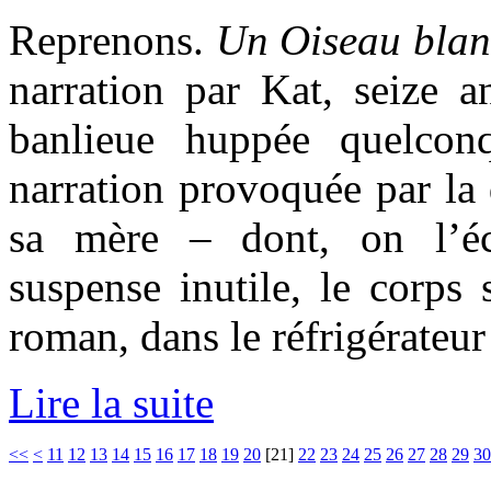
Reprenons.
Un Oiseau blanc
narration par Kat, seize a
banlieue huppée quelcon
narration provoquée par la 
sa mère – dont, on l’écr
suspense inutile, le corps 
roman, dans le réfrigérateur 
Lire la suite
<<
<
11
12
13
14
15
16
17
18
19
20
[
21
]
22
23
24
25
26
27
28
29
30