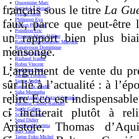
Ossorguine Marc
français sous le titre
La Gue
Patrick Le Henaff
Petillot Joelle
Philippon Eva
faux, parce que peut-être l
Pichon Philippe
Poindron Eric
un rapport bien plus bia
Prouteau Marie-Hélène
Rafécas-Poeydomenge Marjorie
Ranaivoson Dominique
mensonge.
Rey Pierre-Louis
Rialland Ivanne
Robin Vincent
L’argument de vente du pré
Rodrigue Paul
Saenen Frederic
sûr lié à l’actualité : à l’
Sagne André
Sagne Luc-André
Saha Mustapha
relire Eco est indispensable
Saint-Aubin El Fakir Véronique
Samama Claude-Raphaël
ci inciterait plutôt à rel
Sarde Galien
Sctrick Robert
Smal Didier
Aristote, Thomas d’Aqu
Steinbach Laetitia
Suty Yann
Tagne Foko Michel