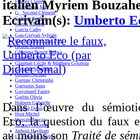
italien Myriem Bouzaher
Fourier Claire
Fullenbaum Max
G_ Second Clément
Ecrivain(s):
Umberto E
Galabru Sophie
Garcia Alhama
Garcia Cathy
Gau-Gervais Sylvain
Gavard-Perret Jean-Paul
Genon Arnaud
Ghanima Bouzit Fedwa
Ghertman Florent
Glasman Cécile & Matthieu Gosztola
Gosztola Matthieu
Grenier Nicolas
Gueppe Christophe
Guessous Sana
Guyomard Fanny
Guérin Olivia
Halpern Gabrielle
Dans l’œuvre du sémioti
Heudré Denis
Host Michel
Eco, la question du faux es
Hussain Fawaz
Jacques Goorma
Jarboui Haytham
au moins son
Traité de sém
L_ Petauton Martine