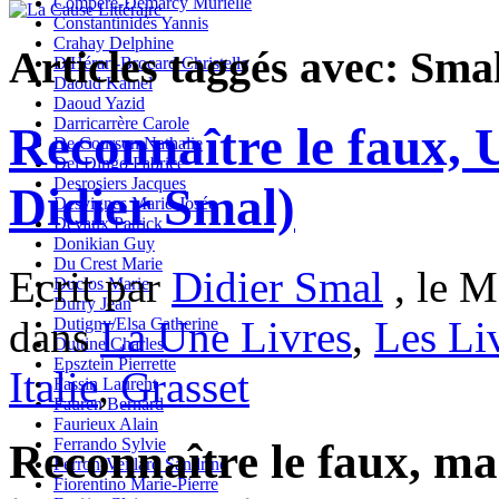
Compère-Demarcy Murielle
Constantinidès Yannis
Crahay Delphine
Articles taggés avec: Sma
D'Hérart-Brocard Christelle
Daoud Kamel
Daoud Yazid
Darricarrère Carole
Reconnaître le faux,
De Courson Nathalie
Del Dingo Fabrice
Desrosiers Jacques
Didier Smal)
Desvignes Marie-Josée
Devaux Patrick
Donikian Guy
Du Crest Marie
Ecrit par
Didier Smal
, le M
Duclos Marie
Durry Jean
dans
La Une Livres
,
Les Li
Dutigny/Elsa Catherine
Duttine Charles
Epsztein Pierrette
Italie
,
Grasset
Fassin Laurent
Fauren Bernard
Faurieux Alain
Ferrando Sylvie
Reconnaître le faux, ma
Ferron-Veillard Sandrine
Fiorentino Marie-Pierre