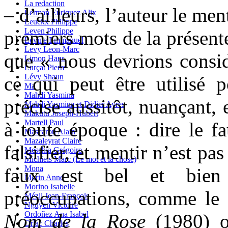
La redaction
– d’ailleurs, l’auteur le me
Lerman Enriquez Alix
Leuckx Philippe
Leven Philippe
premiers mots de la présente
Levine Emmanuel
Levy Leon-Marc
que « nous devrions consi
Limon Hans
Lurçat Pierre
Lévy Shaun
ce qui peut être utilisé 
Ma
Mahdi Yasmina
précise aussitôt, nuançant, 
Mahdi Yasmina et Didier Ayres
Makutu Joseph-Hubert
Martell Paul
à toute époque : dire le fa
Mascarou Alain
Mazaleyrat Claire
falsifier, et mentir n’est pa
Meschia Grégoire
Michiels Marc (Le mot et la chose)
Mona
faux est bel et bien
Morin Anne
Morino Isabelle
préoccupations, comme le 
Mézil Jean-François
Nguyen Victoire
Ordoñez Ana Isabel
Nom de la Rose
(1980) ou
Orlac Charles