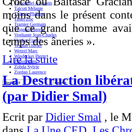
Croce ou Baltasar Graciá
Talbourdel Augustin
Talcott Mélanie
moins dans le présent conte
Thireau Philippe
Tisset Zoe
que ce grand homme avai
Tramier Germain
Trojman Patricia
Vegliante Jean-Charles
temps des âneries ».
Verdun Franck
Verdun Olivier
Wetzel Marc
Lire la suite
Windecker Pierre
Zaoui Amin
Zobda Sylvie
Zordan Laurence
La Destruction libérat
(par Didier Smal)
Ecrit par
Didier Smal
, le M
dans
La Une CED
,
Les Chr