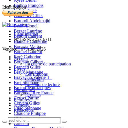
Ayres Didier
Baillon François
Identification
Balista Anaé
Banderier Gilles
Baroudi Abdelmajid
Bedin Lionel
Berger Laurène
Liens internet
Bettoni Laurent
N° ISSN: 2257-6711
Blanche Catherine
Bonasia Mattia
Vendredi, 07 Août 2026
Bonnet Laurent
Boré Catherine
Accueil
Bourson Gilbert
La charte de participation
Brancati Gilles
Livres
Braux Marianne
Les Editions
Bravaccio Valérie T_
Collection
Bret Stéphane
En cours de lecture
Bretou Jean-Jacques
Chroniques
Burghelle Rey France
Dossiers
Ceriset Parme
Ecritures
Cervera Gilles
Jeunesse
Chao Stéphane
Rédacteurs
Chauché Philippe
Claire-Neige Jaunet
Collectif