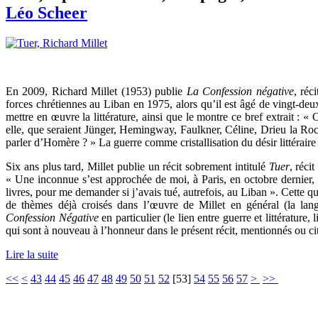
Léo Scheer
En 2009, Richard Millet (1953) publie
La Confession négative
, réc
forces chrétiennes au Liban en 1975, alors qu’il est âgé de vingt-deux 
mettre en œuvre la littérature, ainsi que le montre ce bref extrait : « 
elle, que seraient Jünger, Hemingway, Faulkner, Céline, Drieu la Ro
parler d’Homère ? » La guerre comme cristallisation du désir littérair
Six ans plus tard, Millet publie un récit sobrement intitulé
Tuer
, réci
« Une inconnue s’est approchée de moi, à Paris, en octobre dernier, 
livres, pour me demander si j’avais tué, autrefois, au Liban ». Cette 
de thèmes déjà croisés dans l’œuvre de Millet en général (la lang
Confession Négative
en particulier (le lien entre guerre et littérature
qui sont à nouveau à l’honneur dans le présent récit, mentionnés ou ci
Lire la suite
<<
<
43
44
45
46
47
48
49
50
51
52
[
53
]
54
55
56
57
>
>>