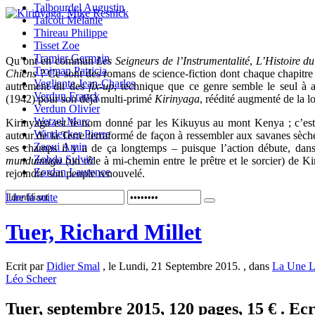
Talbourdel Augustin
Talcott Mélanie
Thireau Philippe
Tisset Zoe
Tramier Germain
Qu’ont en commun
Les Seigneurs de l’Instrumentalité
,
L’Histoire d
Trojman Patricia
Chiens
? Ce sont des romans de science-fiction dont chaque chapitre
Vegliante Jean-Charles
autrement dit des
fix-up
, technique que ce genre semble le seul à 
Verdun Franck
(1942) pour son déjà multi-primé
Kirinyaga
, réédité augmenté de la 
Verdun Olivier
Wetzel Marc
Kirinyaga est le nom donné par les Kikuyus au mont Kenya ; c’est 
Windecker Pierre
autour de la Terre terraformé de façon à ressembler aux savanes sèches
Zaoui Amin
ses champs il y a de ça longtemps – puisque l’action débute, dans
Zobda Sylvie
mundumugu
(un rôle à mi-chemin entre le prêtre et le sorcier) de 
Zordan Laurence
rejoindre son peuple renouvelé.
Lire la suite
Tuer, Richard Millet
Ecrit par
Didier Smal
, le Lundi, 21 Septembre 2015. , dans
La Une L
Léo Scheer
Tuer, septembre 2015, 120 pages, 15 € . Ecr