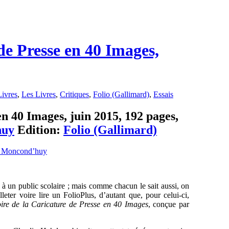
 de Presse en 40 Images,
ivres
,
Les Livres
,
Critiques
,
Folio (Gallimard)
,
Essais
en 40 Images, juin 2015, 192 pages,
huy
Edition:
Folio (Gallimard)
 à un public scolaire ; mais comme chacun le sait aussi, on
eter voire lire un FolioPlus, d’autant que, pour celui-ci,
oire de la Caricature de Presse en 40 Images
, conçue par