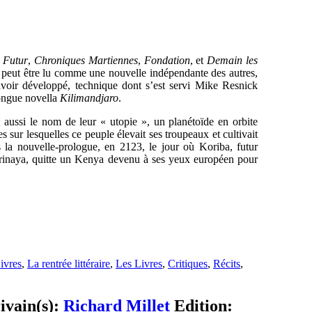
u Futur
,
Chroniques Martiennes
,
Fondation
, et
Demain les
 peut être lu comme une nouvelle indépendante des autres,
avoir développé, technique dont s’est servi Mike Resnick
longue novella
Kilimandjaro
.
aussi le nom de leur « utopie », un planétoïde en orbite
 sur lesquelles ce peuple élevait ses troupeaux et cultivait
 la nouvelle-prologue, en 2123, le jour où Koriba, futur
Kirinaya, quitte un Kenya devenu à ses yeux européen pour
ivres
,
La rentrée littéraire
,
Les Livres
,
Critiques
,
Récits
,
ivain(s):
Richard Millet
Edition: