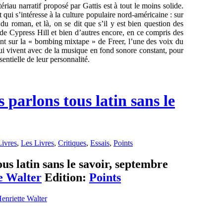
ériau narratif proposé par Gattis est à tout le moins solide.
t qui s’intéresse à la culture populaire nord-américaine : sur
t du roman, et là, on se dit que s’il y est bien question des
e Cypress Hill et bien d’autres encore, en ce compris des
ent sur la « bombing mixtape » de Freer, l’une des voix du
ui vivent avec de la musique en fond sonore constant, pour
sentielle de leur personnalité.
parlons tous latin sans le
ivres
,
Les Livres
,
Critiques
,
Essais
,
Points
s latin sans le savoir, septembre
e Walter
Edition:
Points