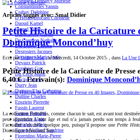
Compère-Demarcy Murielle
Constantinidès Yannis
Crahay Delphine
Articles taggés avec: Smal Didier
D'Hérart-Brocard Christelle
Daoud Kamel
Petite Histoire de la Caricature
Daoud Yazid
Darricarrère Carole
Dominique Moncond’huy
De Courson Nathalie
Del Dingo Fabrice
Desrosiers Jacques
Desvignes Marie-Josée
Ecrit par
Didier Smal
, le Mercredi, 14 Octobre 2015. , dans
La Une L
Devaux Patrick
Donikian Guy
Petite Histoire de la Caricature de Presse 
Du Crest Marie
6,40 € . Ecrivain(s):
Dominique Moncond’
Duclos Marie
Durry Jean
Dutigny/Elsa Catherine
Duttine Charles
Epsztein Pierrette
Fassin Laurent
Fauren Bernard
La collection FolioPlus, comme chacun le sait, est avant tout destinée
Faurieux Alain
peut apprendre à tout âge et nul n’a jamais perdu son temps à feuill
Ferrando Sylvie
l’actualité s’en mêle quelque peu, puisqu’il propose une
Petite Hist
Ferron-Veillard Sandrine
Dominique Moncond’huy.
Fiorentino Marie-Pierre