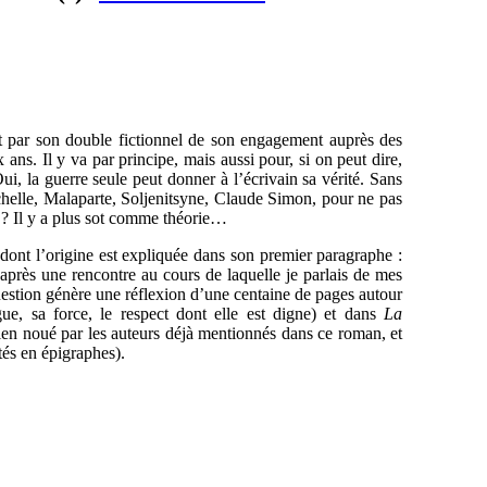
it par son double fictionnel de son engagement auprès des
ans. Il y va par principe, mais aussi pour, si on peut dire,
Oui, la guerre seule peut donner à l’écrivain sa vérité. Sans
chelle, Malaparte, Soljenitsyne, Claude Simon, pour ne pas
e ? Il y a plus sot comme théorie…
t dont l’origine est expliquée dans son premier paragraphe :
après une rencontre au cours de laquelle je parlais de mes
question génère une réflexion d’une centaine de pages autour
ue, sa force, le respect dont elle est digne) et dans
La
, lien noué par les auteurs déjà mentionnés dans ce roman, et
tés en épigraphes).