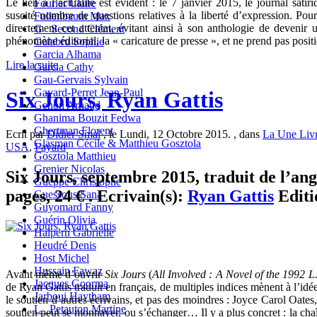
Le lien à l’actualité est évident : le 7 janvier 2015, le journal satir
Fourier Claire
suscité nombre de questions relatives à la liberté d’expression. Po
Fullenbaum Max
directement cet attentat, évitant ainsi à son anthologie de devenir
G_ Second Clément
phénomène éditorial, la « caricature de presse », et ne prend pas posit
Galabru Sophie
Garcia Alhama
Lire la suite
Garcia Cathy
Gau-Gervais Sylvain
Gavard-Perret Jean-Paul
Six Jours, Ryan Gattis
Genon Arnaud
Ghanima Bouzit Fedwa
Ghertman Florent
Ecrit par
Didier Smal
, le Lundi, 12 Octobre 2015. , dans
La Une Liv
Glasman Cécile & Matthieu Gosztola
USA
,
Fayard
Gosztola Matthieu
Grenier Nicolas
Six Jours, septembre 2015, traduit de l’an
Gueppe Christophe
pages, 24 € . Ecrivain(s):
Ryan Gattis
Editi
Guessous Sana
Guyomard Fanny
Guérin Olivia
Halpern Gabrielle
Heudré Denis
Host Michel
Hussain Fawaz
Avant même d’ouvrir
Six Jours
(
All Involved : A Novel of the 1992 L.A
Jacques Goorma
de Ryan Gattis traduit en français, de multiples indices mènent à l’idé
Jarboui Haytham
le soutien d’autres écrivains, et pas des moindres : Joyce Carol Oates
L_ Petauton Martine
soutien peut se monnayer, ou s’échanger… Il y a plus concret : la cha