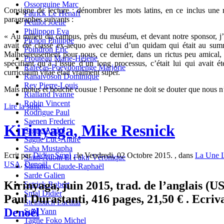
Ossorguine Marc
Consigne de lecture : dénombrer les mots latins, en ce inclus une 
Patrick Le Henaff
paragraphes suivants :
Petillot Joelle
Philippon Eva
« Au milieu du campus, près du muséum, et devant notre sponsor, j’
Pichon Philippe
avait été classé ex-aequo avec celui d’un quidam qui était au su
Poindron Eric
Malheureusement pour nous, ce dernier, dans un rictus peu amical, 
Prouteau Marie-Hélène
spécifiant qu’à l’issue d’un long processus, c’était lui qui avait é
Rafécas-Poeydomenge Marjorie
curriculum vitae était vraiment super.
Ranaivoson Dominique
Rey Pierre-Louis
Mais motus et bouche cousue ! Personne ne doit se douter que nous n’
Rialland Ivanne
Robin Vincent
Lire la suite
Rodrigue Paul
Saenen Frederic
Kirinyaga, Mike Resnick
Sagne André
Sagne Luc-André
Saha Mustapha
Ecrit par
Didier Smal
, le Vendredi, 02 Octobre 2015. , dans
La Une L
Saint-Aubin El Fakir Véronique
USA
,
Denoël
Samama Claude-Raphaël
Sarde Galien
Kirinyaga, juin 2015, trad. de l’anglais (U
Sctrick Robert
Smal Didier
Paul Durastanti, 416 pages, 21,50 € . Ecriv
Steinbach Laetitia
Denoël
Suty Yann
Tagne Foko Michel