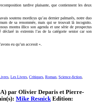
recomposition tardive plaisante, que contiennent les deux
avais soutenu mordicus qu’au dernier palmarès, notre duo
mmum de sa renommée, mais qui se trouvait là incognito.
nous montra illico son agenda et une série de prospectus
té déclaré in extremis l’as de la catégorie senior car son
avons eu qu’un accessit ».
ivres
,
Les Livres
,
Critiques
,
Roman
,
Science-fiction
,
SA) par Olivier Deparis et Pierre-
ain(s):
Mike Resnick
Edition: