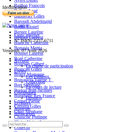
Ayres Didier
Baillon François
Identification
Balista Anaé
Banderier Gilles
Baroudi Abdelmajid
Bedin Lionel
Berger Laurène
Liens internet
Bettoni Laurent
N° ISSN: 2257-6711
Blanche Catherine
Bonasia Mattia
Vendredi, 07 Août 2026
Bonnet Laurent
Boré Catherine
Accueil
Bourson Gilbert
La charte de participation
Brancati Gilles
Livres
Braux Marianne
Les Editions
Bravaccio Valérie T_
Collection
Bret Stéphane
En cours de lecture
Bretou Jean-Jacques
Chroniques
Burghelle Rey France
Dossiers
Ceriset Parme
Ecritures
Cervera Gilles
Jeunesse
Chao Stéphane
Rédacteurs
Chauché Philippe
Claire-Neige Jaunet
Collectif