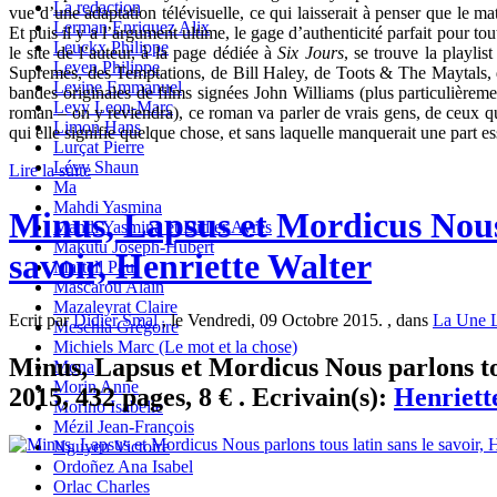
La redaction
vue d’une adaptation télévisuelle, ce qui laisserait à penser que le mat
Lerman Enriquez Alix
Et puis il y a l’argument ultime, le gage d’authenticité parfait pour tou
Leuckx Philippe
le site de l’auteur, à la page dédiée à
Six Jours
, se trouve la playlis
Leven Philippe
Supremes, des Temptations, de Bill Haley, de Toots & The Maytals, d
Levine Emmanuel
bandes originales de films signées John Williams (plus particulièrem
Levy Leon-Marc
roman – on y reviendra), ce roman va parler de vrais gens, de ceux q
Limon Hans
qui elle signifie quelque chose, et sans laquelle manquerait une part es
Lurçat Pierre
Lévy Shaun
Lire la suite
Ma
Mahdi Yasmina
Minus, Lapsus et Mordicus Nous 
Mahdi Yasmina et Didier Ayres
Makutu Joseph-Hubert
savoir, Henriette Walter
Martell Paul
Mascarou Alain
Mazaleyrat Claire
Ecrit par
Didier Smal
, le Vendredi, 09 Octobre 2015. , dans
La Une L
Meschia Grégoire
Michiels Marc (Le mot et la chose)
Minus, Lapsus et Mordicus Nous parlons tou
Mona
Morin Anne
2015, 432 pages, 8 € . Ecrivain(s):
Henriett
Morino Isabelle
Mézil Jean-François
Nguyen Victoire
Ordoñez Ana Isabel
Orlac Charles