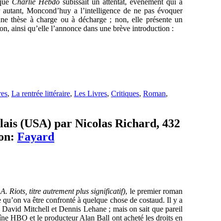
ique
Charlie Hebdo
subissait un attentat, événement qui a
ur autant, Moncond’huy a l’intelligence de ne pas évoquer
 une thèse à charge ou à décharge ; non, elle présente un
ion, ainsi qu’elle l’annonce dans une brève introduction :
res
,
La rentrée littéraire
,
Les Livres
,
Critiques
,
Roman
,
glais (USA) par Nicolas Richard, 432
on:
Fayard
. Riots, titre autrement plus significatif)
, le premier roman
e qu’on va être confronté à quelque chose de costaud. Il y a
, David Mitchell et Dennis Lehane ; mais on sait que pareil
îne HBO et le producteur Alan Ball ont acheté les droits en