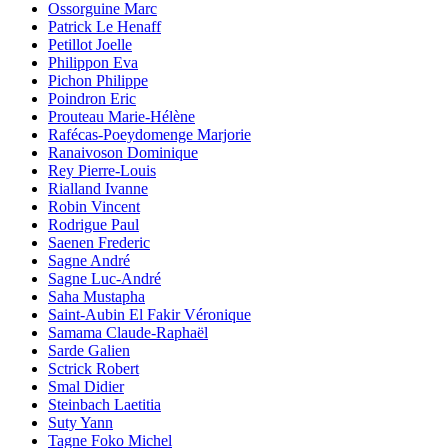
Ossorguine Marc
Patrick Le Henaff
Petillot Joelle
Philippon Eva
Pichon Philippe
Poindron Eric
Prouteau Marie-Hélène
Rafécas-Poeydomenge Marjorie
Ranaivoson Dominique
Rey Pierre-Louis
Rialland Ivanne
Robin Vincent
Rodrigue Paul
Saenen Frederic
Sagne André
Sagne Luc-André
Saha Mustapha
Saint-Aubin El Fakir Véronique
Samama Claude-Raphaël
Sarde Galien
Sctrick Robert
Smal Didier
Steinbach Laetitia
Suty Yann
Tagne Foko Michel