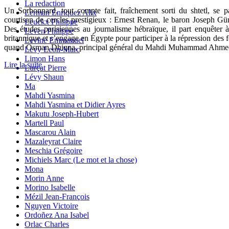
La redaction
Un Sorbonnard, tout compte fait, fraîchement sorti du shtetl, se p
Lerman Enriquez Alix
courtisan de cercles prestigieux : Ernest Renan, le baron Joseph G
Leuckx Philippe
Des études parisiennes au journalisme hébraïque, il part enquêter à
Leven Philippe
britannique et s’engage en Égypte pour participer à la répression des 
Levine Emmanuel
quand Osman Dhiqna, principal général du Mahdi Muhammad Ahmed, c
Levy Leon-Marc
Limon Hans
Lire la suite
Lurçat Pierre
Lévy Shaun
Ma
Mahdi Yasmina
Mahdi Yasmina et Didier Ayres
Makutu Joseph-Hubert
Martell Paul
Mascarou Alain
Mazaleyrat Claire
Meschia Grégoire
Michiels Marc (Le mot et la chose)
Mona
Morin Anne
Morino Isabelle
Mézil Jean-François
Nguyen Victoire
Ordoñez Ana Isabel
Orlac Charles