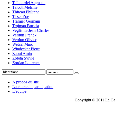
Talbourdel Augustin
Talcott Mélanie
Thireau Philippe
Tisset Zoe
Tramier Germain
Trojman Patricia
Vegliante Jean-Charles
Verdun Franck
Verdun Olivier
Wetzel Marc
Windecker Pierre
Zaoui Amin
Zobda Sylvie
Zordan Laurence
A propos du site
La charte de participation
L'équipe
Copyright © 2011 La Cau