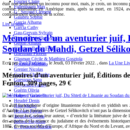
Fourier Claire
était non seulement un inconnu pour moi, mais, je crois, un inconnu 
Fullenbaum Max
comme journaliste en Amérique mais, après sa mort, en 1924, av
G_ Second Clément
complètement disparu de la scène.
Galabru Sophie
Garcia Alhama
Lire la suite
Garcia Cathy
Gau-Gervais Sylvain
Mémoires d’un aventurier juif, 
Gavard-Perret Jean-Paul
Genon Arnaud
Soudan du Mahdi, Getzel Séliko
Ghanima Bouzit Fedwa
Ghertman Florent
Glasman Cécile & Matthieu Gosztola
Ecrit par
Paul Rodrigue
, le Jeudi, 03 Février 2022. , dans
La Une Liv
Gosztola Matthieu
Grenier Nicolas
Mémoires d’un aventurier juif, Éditions de 
Gueppe Christophe
Guessous Sana
Fenton, 309 pages, 29 €
Guyomard Fanny
Guérin Olivia
Halpern Gabrielle
Heudré Denis
Un Juif francophone d’origine lituanienne écrivait-il en yiddish ses
Host Michel
d’Arabie ? Les mémoires de Getzel Sélikovitch n’ont pas la dimension
Hussain Fawaz
ils ont pour but, selon leur auteur, « d’enrichir la littérature juive d
Jacques Goorma
des aspects de la science du judaïsme et des événements historique
Jarboui Haytham
1885, diverses sociétés d’Europe, d’Afrique du Nord et du Levant, ave
L_ Petauton Martine