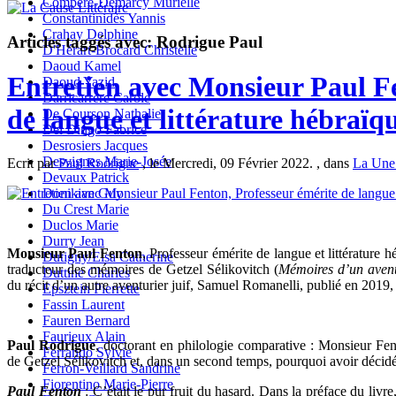
Compère-Demarcy Murielle
Constantinidès Yannis
Crahay Delphine
Articles taggés avec: Rodrigue Paul
D'Hérart-Brocard Christelle
Daoud Kamel
Entretien avec Monsieur Paul F
Daoud Yazid
Darricarrère Carole
de langue et littérature hébraï
De Courson Nathalie
Del Dingo Fabrice
Desrosiers Jacques
Desvignes Marie-Josée
Ecrit par
Paul Rodrigue
, le Mercredi, 09 Février 2022. , dans
La Un
Devaux Patrick
Donikian Guy
Du Crest Marie
Duclos Marie
Durry Jean
Monsieur Paul Fenton
, Professeur émérite de langue et littérature hé
Dutigny/Elsa Catherine
traducteur des mémoires de Getzel Sélikovitch (
Mémoires d’un avent
Duttine Charles
du récit d’un autre aventurier juif, Samuel Romanelli, publié en 2019
Epsztein Pierrette
Fassin Laurent
Fauren Bernard
Faurieux Alain
Paul Rodrigue
, doctorant en philologie comparative : Monsieur F
Ferrando Sylvie
de Getzel Sélikovitch et, dans un second temps, pourquoi avoir décidé 
Ferron-Veillard Sandrine
Fiorentino Marie-Pierre
Paul Fenton
:
C’était le pur fruit du hasard. Dans la préface du livr