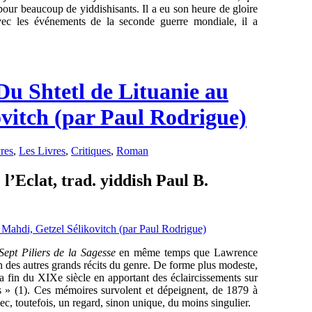
pour beaucoup de yiddishisants. Il a eu son heure de gloire
ec les événements de la seconde guerre mondiale, il a
Du Shtetl de Lituanie au
vitch (par Paul Rodrigue)
res
,
Les Livres
,
Critiques
,
Roman
l’Eclat, trad. yiddish Paul B.
Sept Piliers de la Sagesse
en même temps que Lawrence
 des autres grands récits du genre. De forme plus modeste,
e la fin du XIXe siècle en apportant des éclaircissements sur
s » (1). Ces mémoires survolent et dépeignent, de 1879 à
c, toutefois, un regard, sinon unique, du moins singulier.