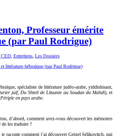
enton, Professeur émérite
que (par Paul Rodrigue)
e CED
,
Entretiens
,
Les Dossiers
braïque, spécialiste de littérature judéo-arabe, yiddishisant,
urier juif, Du Shtetl de Lituanie au Soudan du Mahdi
), et
,
Périple en pays arabe
.
enton, d’abord, comment avez-vous découvert les mémoires
de les traduire ?
e, je raconte comment j’ai découvert Getzel Sélikovitch, qui