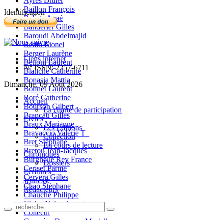
Ayres Didier
Baillon François
Identification
Balista Anaé
Banderier Gilles
Baroudi Abdelmajid
Bedin Lionel
Berger Laurène
Liens internet
Bettoni Laurent
N° ISSN: 2257-6711
Blanche Catherine
Bonasia Mattia
Dimanche, 09 Août 2026
Bonnet Laurent
Boré Catherine
Accueil
Bourson Gilbert
La charte de participation
Brancati Gilles
Livres
Braux Marianne
Les Editions
Bravaccio Valérie T_
Collection
Bret Stéphane
En cours de lecture
Bretou Jean-Jacques
Chroniques
Burghelle Rey France
Dossiers
Ceriset Parme
Ecritures
Cervera Gilles
Jeunesse
Chao Stéphane
Rédacteurs
Chauché Philippe
Claire-Neige Jaunet
Collectif