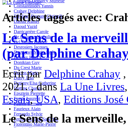
Compère-Demarcy Murielle
Constantinidès Yannis
Crahay Delphine
Articles taggés avec: Cr
D'Hérart-Brocard Christelle
Daoud Kamel
Daoud Yazid
Darricarrère Carole
Le Sens de la merveil
De Courson Nathalie
Del Dingo Fabrice
Desrosiers Jacques
(par Delphine Crahay
Desvignes Marie-Josée
Devaux Patrick
Donikian Guy
Du Crest Marie
Ecrit par
Delphine Crahay
,
Duclos Marie
Durry Jean
2021. , dans
La Une Livres
Dutigny/Elsa Catherine
Duttine Charles
Epsztein Pierrette
Essais
,
USA
,
Editions José 
Fassin Laurent
Fauren Bernard
Faurieux Alain
Ferrando Sylvie
Le Sens de la merveille
Ferron-Veillard Sandrine
Fiorentino Marie-Pierre