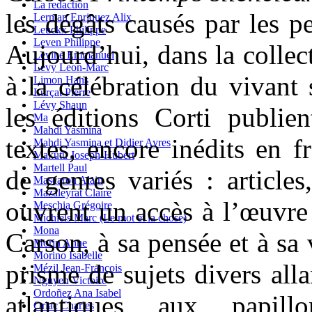
La redaction
les dégâts causés par les p
Lerman Enriquez Alix
Leuckx Philippe
Leven Philippe
Aujourd’hui, dans la collec
Levine Emmanuel
Levy Leon-Marc
à la célébration du vivant 
Limon Hans
Lurçat Pierre
Lévy Shaun
les éditions Corti publie
Ma
Mahdi Yasmina
textes, encore inédits en f
Mahdi Yasmina et Didier Ayres
Makutu Joseph-Hubert
Martell Paul
de genres variés : articles
Mascarou Alain
Mazaleyrat Claire
ouvrent un accès à l’œuvre
Meschia Grégoire
Michiels Marc (Le mot et la chose)
Mona
Carson, à sa pensée et à sa
Morin Anne
Morino Isabelle
prisme de sujets divers all
Mézil Jean-François
Nguyen Victoire
Ordoñez Ana Isabel
atlantiques aux papil
Orlac Charles