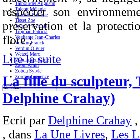
Talbourdel Augustin
respecter son environneme
Talcott Mélanie
Thireau Philippe
Tisset Zoe
préservation et la protecti
Tramier Germain
Trojman Patricia
flore ;
Vegliante Jean-Charles
Verdun Franck
Verdun Olivier
Wetzel Marc
Lire la suite
Windecker Pierre
Zaoui Amin
Zobda Sylvie
La fille du sculpteur,
Zordan Laurence
Delphine Crahay)
Ecrit par
Delphine Crahay
,
, dans
La Une Livres
,
Les L