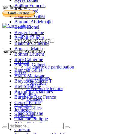
Ayres Didier
Baillon François
Identification
Balista Anaé
Banderier Gilles
Baroudi Abdelmajid
Bedin Lionel
Berger Laurène
Liens internet
Bettoni Laurent
N° ISSN: 2257-6711
Blanche Catherine
Bonasia Mattia
Samedi, 08 Août 2026
Bonnet Laurent
Boré Catherine
Accueil
Bourson Gilbert
La charte de participation
Brancati Gilles
Livres
Braux Marianne
Les Editions
Bravaccio Valérie T_
Collection
Bret Stéphane
En cours de lecture
Bretou Jean-Jacques
Chroniques
Burghelle Rey France
Dossiers
Ceriset Parme
Ecritures
Cervera Gilles
Jeunesse
Chao Stéphane
Rédacteurs
Chauché Philippe
Claire-Neige Jaunet
Collectif