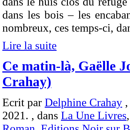
dans le huis clos du refug
dans les bois – les encaba
nombreux, ces temps-ci, dans 
Lire la suite
Ce matin-là, Gaëlle J
Crahay)
Ecrit par
Delphine Crahay
,
2021. , dans
La Une Livres
Roman
,
Editions Noir sur 