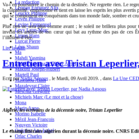
La redaction
Va-t’en poursuivre le chemin de ta destinée. Ne regrette rien. Le regret
Lerman Enriquez Alix
la culpabilité, emprisonne et tient en laisse les esprits les plus avertis
Leuckx Philippe
qui se comportent en conquérants dans ton monde fade, sombre et cru
Leven Philippe
Levine Emmanuel
Plus rien ne sera plus comme avant ; le soleil ne brillera plus pour to
Levy Leon-Marc
investi les artères de ton cœur qui bat au rythme des pas de ces Être
Limon Hans
l’illusion d’être.
Lurçat Pierre
Lévy Shaun
Lire la suite
Ma
Mahdi Yasmina
Entretien avec Tristan Leperlie
Mahdi Yasmina et Didier Ayres
Makutu Joseph-Hubert
Martell Paul
Ecrit par
Nadia Agsous
, le Mardi, 09 Avril 2019. , dans
La Une CE
Mascarou Alain
Mazaleyrat Claire
Meschia Grégoire
Michiels Marc (Le mot et la chose)
Mona
Morin Anne
Algérie, les écrivains de la décennie noire, Tristan Leperlier
Morino Isabelle
Mézil Jean-François
Nguyen Victoire
Ordoñez Ana Isabel
Le champ littéraire algérien
durant la décennie noire. CNRS Edi
Orlac Charles