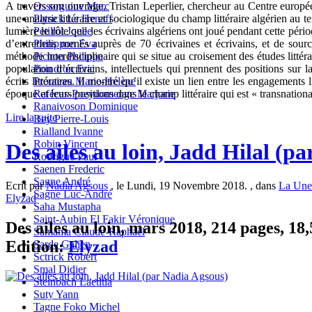
Ossorguine Marc
A travers son ouvrage, Tristan Leperlier, chercheur au Centre europ
Patrick Le Henaff
une analyse littéraire et sociologique du champ littéraire algérien au
Petillot Joelle
lumière le rôle que les écrivains algériens ont joué pendant cette pério
Philippon Eva
d’entretiens menés auprès de 70 écrivaines et écrivains, et de sourc
Pichon Philippe
méthode interdisciplinaire qui se situe au croisement des études littérai
Poindron Eric
population d’écrivains, intellectuels qui prennent des positions sur la
Prouteau Marie-Hélène
écrits littéraires. Il montre qu’il existe un lien entre les engagements 
Rafécas-Poeydomenge Marjorie
époque et leurs positions dans le champ littéraire qui est « transnational
Ranaivoson Dominique
Lire la suite
Rey Pierre-Louis
Rialland Ivanne
Robin Vincent
Des ailes au loin, Jadd Hilal (p
Rodrigue Paul
Saenen Frederic
Sagne André
Ecrit par
Nadia Agsous
, le Lundi, 19 Novembre 2018. , dans
La Une
Sagne Luc-André
Elyzad
Saha Mustapha
Saint-Aubin El Fakir Véronique
Des ailes au loin, mars 2018, 214 pages, 18,
Samama Claude-Raphaël
Edition:
Elyzad
Sarde Galien
Sctrick Robert
Smal Didier
Steinbach Laetitia
Suty Yann
Tagne Foko Michel