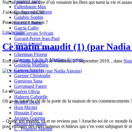
Fourier Claire
Nul ne pouvait me dire d’où venaient les êtres qui tuent la vie et assass
Fullenbaum Max
G_ Second Clément
J’ai longtemps marché.
Galabru Sophie
Pourquoi notre maison ?
Garcia Alhama
Garcia Cathy
Lire la suite
Gau-Gervais Sylvain
Gavard-Perret Jean-Paul
Genon Arnaud
Ce matin maudit (1) (par Nadia
Ghanima Bouzit Fedwa
Ghertman Florent
Glasman Cécile & Matthieu Gosztola
Ecrit par
Nadia Agsous
, le Vendredi, 27 Septembre 2019. , dans
Nouv
Gosztola Matthieu
Grenier Nicolas
Gueppe Christophe
Guessous Sana
Guyomard Fanny
La clé…
Guérin Olivia
Halpern Gabrielle
Où as-tu laissé la clé de la porte de la maison de tes commencements 
Heudré Denis
Host Michel
Hussain Fawaz
Jacques Goorma
– Quitte ton monde, va et ne reviens pas ! Arrache-toi de ce monde fad
Jarboui Haytham
pour enfanter des êtres haineux et hideux qui s’en vont subjuguer le mo
L_ Petauton Martine