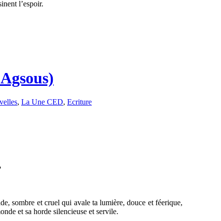
inent l’espoir.
 Agsous)
elles
,
La Une CED
,
Ecriture
?
e, sombre et cruel qui avale ta lumière, douce et féerique,
nde et sa horde silencieuse et servile.