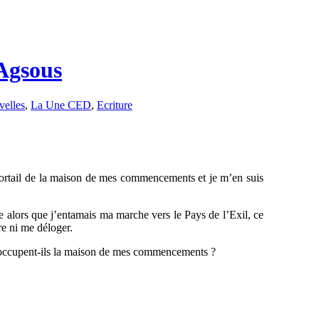
Agsous
elles
,
La Une CED
,
Ecriture
 le portail de la maison de mes commencements et je m’en suis
ale alors que j’entamais ma marche vers le Pays de l’Exil, ce
re ni me déloger.
i occupent-ils la maison de mes commencements ?