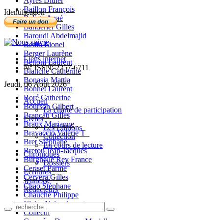
Ayres Didier
Baillon François
Identification
Balista Anaé
Banderier Gilles
Baroudi Abdelmajid
Bedin Lionel
Berger Laurène
Liens internet
Bettoni Laurent
N° ISSN: 2257-6711
Blanche Catherine
Bonasia Mattia
Jeudi, 06 Août 2026
Bonnet Laurent
Boré Catherine
Accueil
Bourson Gilbert
La charte de participation
Brancati Gilles
Livres
Braux Marianne
Les Editions
Bravaccio Valérie T_
Collection
Bret Stéphane
En cours de lecture
Bretou Jean-Jacques
Chroniques
Burghelle Rey France
Dossiers
Ceriset Parme
Ecritures
Cervera Gilles
Jeunesse
Chao Stéphane
Rédacteurs
Chauché Philippe
Claire-Neige Jaunet
Collectif