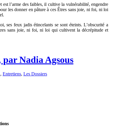
 est l’arme des faibles, il cultive la vulnérabilité, engendre
 pour les donner en pâture à ces Êtres sans joie, ni foi, ni loi
el.
i, ses feux jadis étincelants se sont éteints. L’obscurité a
s sans joie, ni foi, ni loi qui cultivent la décrépitude et
r, par Nadia Agsous
D
,
Entretiens
,
Les Dossiers
tions