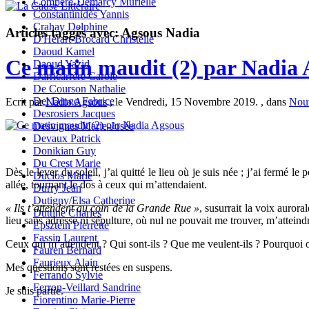
Compère-Demarcy Murielle
Constantinidès Yannis
Crahay Delphine
Articles taggés avec: Agsous Nadia
D'Hérart-Brocard Christelle
Daoud Kamel
Ce matin maudit (2) par Nadia 
Daoud Yazid
Darricarrère Carole
De Courson Nathalie
Del Dingo Fabrice
Ecrit par
Nadia Agsous
, le Vendredi, 15 Novembre 2019. , dans
Nouv
Desrosiers Jacques
Desvignes Marie-Josée
Devaux Patrick
Donikian Guy
Du Crest Marie
Dès le lever du soleil, j’ai quitté le lieu où je suis née ; j’ai fermé
Duclos Marie
allée, tournant le dos à ceux qui m’attendaient.
Durry Jean
Dutigny/Elsa Catherine
« Ils t’attendent au coin de la Grande Rue »
, susurrait la voix auror
Duttine Charles
lieu sans adresse ni sépulture, où nul ne pouvait me trouver, m’atteind
Epsztein Pierrette
Fassin Laurent
Ceux qui m’attendent ? Qui sont-ils ? Que me veulent-ils ? Pourquo
Fauren Bernard
Faurieux Alain
Mes questions sont restées en suspens.
Ferrando Sylvie
Ferron-Veillard Sandrine
Je suis partie.
Fiorentino Marie-Pierre