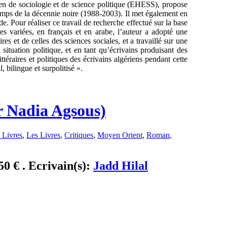
éen de sociologie et de science politique (EHESS), propose
 temps de la décennie noire (1988-2003). Il met également en
de. Pour réaliser ce travail de recherche effectué sur la base
es variées, en français et en arabe, l’auteur a adopté une
res et de celles des sciences sociales, et a travaillé sur une
 situation politique, et en tant qu’écrivains produisant des
littéraires et politiques des écrivains algériens pendant cette
, bilingue et surpolitisé ».
ar Nadia Agsous)
 Livres
,
Les Livres
,
Critiques
,
Moyen Orient
,
Roman
,
50 € . Ecrivain(s):
Jadd Hilal