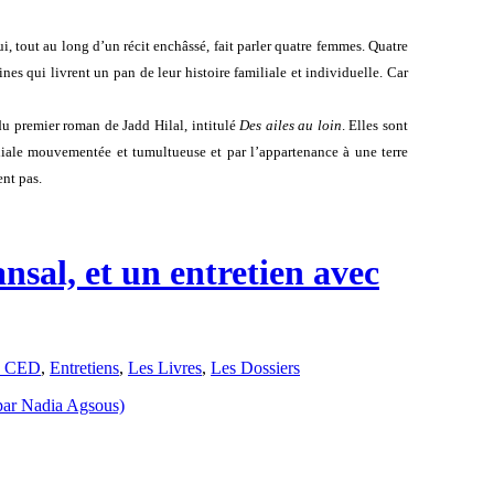
, tout au long d’un récit enchâssé, fait parler quatre femmes. Quatre
nes qui livrent un pan de leur histoire familiale et individuelle. Car
du premier roman de Jadd Hilal, intitulé
Des ailes au loin
. Elles sont
miliale mouvementée et tumultueuse et par l’appartenance à une terre
ent pas.
nsal, et un entretien avec
e CED
,
Entretiens
,
Les Livres
,
Les Dossiers