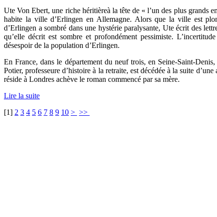
Ute Von Ebert, une riche héritièreà la tête de « l’un des plus grands e
habite la ville d’Erlingen en Allemagne. Alors que la ville est p
d’Erlingen a sombré dans une hystérie paralysante, Ute écrit des lett
qu’elle décrit est sombre et profondément pessimiste. L’incertitude
désespoir de la population d’Erlingen.
En France, dans le département du neuf trois, en Seine-Saint-Denis, 
Potier, professeure d’histoire à la retraite, est décédée à la suite d’un
réside à Londres achève le roman commencé par sa mère.
Lire la suite
[
1
]
2
3
4
5
6
7
8
9
10
>
>>