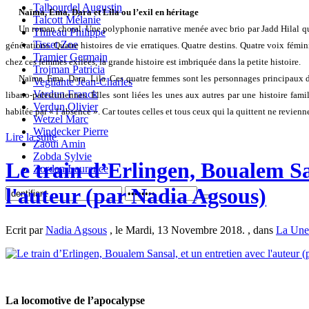
Talbourdel Augustin
Naïma, Ema, Dara et Lila ou l
’exil en héritage
Talcott Mélanie
Un roman choral. Une
polyphonie narrative menée avec brio par Jadd Hilal qui
Thireau Philippe
Tisset Zoe
générations. Quatre histoires de vie erratiques. Quatre destins. Quatre voix fémini
Tramier Germain
chez ces femmes exilées, la grande histoire est imbriquée dans la petite histoire.
Trojman Patricia
Naïma. Ema.
Dara. Lila. Ces quatre femmes sont les personnages principaux 
Vegliante Jean-Charles
Verdun Franck
libano-palestiniennes. Elles sont liées les unes aux autres par une histoire fa
Verdun Olivier
habitée par « l’absence ». Car toutes celles et tous ceux qui la quittent ne revienn
Wetzel Marc
Windecker Pierre
Lire la suite
Zaoui Amin
Zobda Sylvie
Le train d’Erlingen, Boualem Sa
Zordan Laurence
l'auteur (par Nadia Agsous)
Ecrit par
Nadia Agsous
, le Mardi, 13 Novembre 2018. , dans
La Un
La locomotive de l’apocalypse