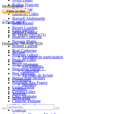
Ayres Didier
Baillon François
Identification
Balista Anaé
Banderier Gilles
Baroudi Abdelmajid
Bedin Lionel
Berger Laurène
Liens internet
Bettoni Laurent
N° ISSN: 2257-6711
Blanche Catherine
Bonasia Mattia
Dimanche, 09 Août 2026
Bonnet Laurent
Boré Catherine
Accueil
Bourson Gilbert
La charte de participation
Brancati Gilles
Livres
Braux Marianne
Les Editions
Bravaccio Valérie T_
Collection
Bret Stéphane
En cours de lecture
Bretou Jean-Jacques
Chroniques
Burghelle Rey France
Dossiers
Ceriset Parme
Ecritures
Cervera Gilles
Jeunesse
Chao Stéphane
Rédacteurs
Chauché Philippe
Claire-Neige Jaunet
Collectif