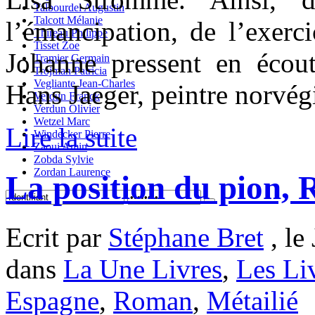
Talbourdel Augustin
Talcott Mélanie
l’émancipation, de l’exerci
Thireau Philippe
Tisset Zoe
Johanne pressent en écou
Tramier Germain
Trojman Patricia
Vegliante Jean-Charles
Hans Jaeger, peintre norvég
Verdun Franck
Verdun Olivier
Wetzel Marc
Lire la suite
Windecker Pierre
Zaoui Amin
Zobda Sylvie
Zordan Laurence
La position du pion, 
Ecrit par
Stéphane Bret
, le
dans
La Une Livres
,
Les Li
Espagne
,
Roman
,
Métailié