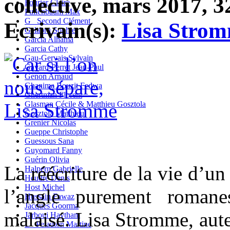
collective, mars 2017, 3
Fourier Claire
Fullenbaum Max
G_ Second Clément
Ecrivain(s):
Lisa Stro
Galabru Sophie
Garcia Alhama
Garcia Cathy
Gau-Gervais Sylvain
Gavard-Perret Jean-Paul
Genon Arnaud
Ghanima Bouzit Fedwa
Ghertman Florent
Glasman Cécile & Matthieu Gosztola
Gosztola Matthieu
Grenier Nicolas
Gueppe Christophe
Guessous Sana
Guyomard Fanny
Guérin Olivia
La réécriture de la vie d’un
Halpern Gabrielle
Heudré Denis
Host Michel
l’angle purement romane
Hussain Fawaz
Jacques Goorma
malaisé. Lisa Stromme, aut
Jarboui Haytham
L_ Petauton Martine