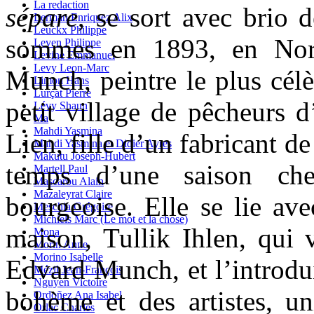
La redaction
sépare
, se sort avec brio 
Lerman Enriquez Alix
Leuckx Philippe
sommes en 1893, en Norv
Leven Philippe
Levine Emmanuel
Levy Leon-Marc
Munch, peintre le plus célè
Limon Hans
Lurçat Pierre
petit village de pêcheurs 
Lévy Shaun
Ma
Mahdi Yasmina
Lien, fille d’un fabricant d
Mahdi Yasmina et Didier Ayres
Makutu Joseph-Hubert
temps d’une saison che
Martell Paul
Mascarou Alain
Mazaleyrat Claire
bourgeoise. Elle se lie ave
Meschia Grégoire
Michiels Marc (Le mot et la chose)
maison, Tullik Ihlen, qui v
Mona
Morin Anne
Morino Isabelle
Edvard Munch, et l’introdu
Mézil Jean-François
Nguyen Victoire
bohème et des artistes, un
Ordoñez Ana Isabel
Orlac Charles