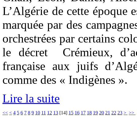
L’Algérie de cette époque es
marquée par des campagnes 
orchestrées par certains colo
le décret Crémieux, d’ac
française aux juifs d’Algé
comme des « Indigènes ».
Lire la suite
<<
<
4
5
6
7
8
9
10
11
12
13
[
14
]
15
16
17
18
19
20
21
22
23
>
>>