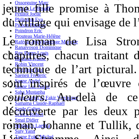
Ossorguine Marc
jeune fille promise à Tho
Patrick Le Henaff
Petillot Joelle
du village qui envisage de l
Philippon Eva
Pichon Philippe
Poindron Eric
Prouteau Marie-Hélène
Le roman de Lisa Strom
Rafécas-Poeydomenge Marjorie
Ranaivoson Dominique
chapitres, chacun traitant
Rey Pierre-Louis
Rialland Ivanne
Robin Vincent
technique de l’art pictural.
Rodrigue Paul
Saenen Frederic
sont inspirés de l’œuvre
Sagne André
Sagne Luc-André
Saha Mustapha
couleurs
. Au-delà de ce
Saint-Aubin El Fakir Véronique
Samama Claude-Raphaël
découverte par les deux p
Sarde Galien
Sctrick Robert
Smal Didier
roman, Johanne et Tullik, q
Steinbach Laetitia
Suty Yann
Lisa Stromme. Ainsi, d
Tagne Foko Michel