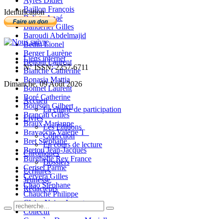
Ayres Didier
Baillon François
Identification
Balista Anaé
Banderier Gilles
Baroudi Abdelmajid
Bedin Lionel
Berger Laurène
Liens internet
Bettoni Laurent
N° ISSN: 2257-6711
Blanche Catherine
Bonasia Mattia
Dimanche, 09 Août 2026
Bonnet Laurent
Boré Catherine
Accueil
Bourson Gilbert
La charte de participation
Brancati Gilles
Livres
Braux Marianne
Les Editions
Bravaccio Valérie T_
Collection
Bret Stéphane
En cours de lecture
Bretou Jean-Jacques
Chroniques
Burghelle Rey France
Dossiers
Ceriset Parme
Ecritures
Cervera Gilles
Jeunesse
Chao Stéphane
Rédacteurs
Chauché Philippe
Claire-Neige Jaunet
Collectif