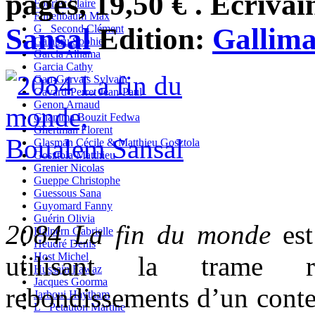
pages, 19,50 € . Ecrivai
Fourier Claire
Fullenbaum Max
Sansal
Edition:
Gallim
G_ Second Clément
Galabru Sophie
Garcia Alhama
Garcia Cathy
Gau-Gervais Sylvain
Gavard-Perret Jean-Paul
Genon Arnaud
Ghanima Bouzit Fedwa
Ghertman Florent
Glasman Cécile & Matthieu Gosztola
Gosztola Matthieu
Grenier Nicolas
Gueppe Christophe
Guessous Sana
Guyomard Fanny
Guérin Olivia
2084 La fin du monde
est
Halpern Gabrielle
Heudré Denis
Host Michel
utilisant la trame 
Hussain Fawaz
Jacques Goorma
rebondissements d’un conte 
Jarboui Haytham
L_ Petauton Martine