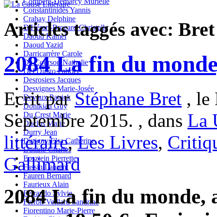
Compère-Demarcy Murielle
Constantinidès Yannis
Crahay Delphine
Articles taggés avec: Bre
D'Hérart-Brocard Christelle
Daoud Kamel
Daoud Yazid
Darricarrère Carole
2084 La fin du monde
De Courson Nathalie
Del Dingo Fabrice
Desrosiers Jacques
Desvignes Marie-Josée
Ecrit par
Stéphane Bret
, le
Devaux Patrick
Donikian Guy
Septembre 2015. , dans
La 
Du Crest Marie
Duclos Marie
Durry Jean
littéraire
,
Les Livres
,
Critiq
Dutigny/Elsa Catherine
Duttine Charles
Gallimard
Epsztein Pierrette
Fassin Laurent
Fauren Bernard
Faurieux Alain
2084 La fin du monde, 
Ferrando Sylvie
Ferron-Veillard Sandrine
Fiorentino Marie-Pierre