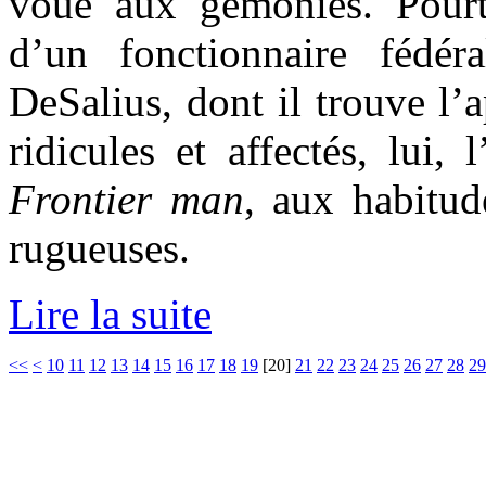
voue aux gémonies. Pourtan
d’un fonctionnaire fédér
DeSalius, dont il trouve l’
ridicules et affectés, lui,
Frontier man
, aux habitud
rugueuses.
Lire la suite
<<
<
10
11
12
13
14
15
16
17
18
19
[
20
]
21
22
23
24
25
26
27
28
29