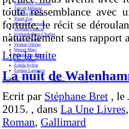
Talbourdel Augustin
toute ressemblance avec un
Talcott Mélanie
Thireau Philippe
Tisset Zoe
fortuite, le récit se déroula
Tramier Germain
Trojman Patricia
naturellement sans rapport a
Vegliante Jean-Charles
Verdun Franck
Verdun Olivier
Wetzel Marc
Lire la suite
Windecker Pierre
Zaoui Amin
Zobda Sylvie
Zordan Laurence
La nuit de Walenhamm
Ecrit par
Stéphane Bret
, le
2015. , dans
La Une Livres
Roman
,
Gallimard