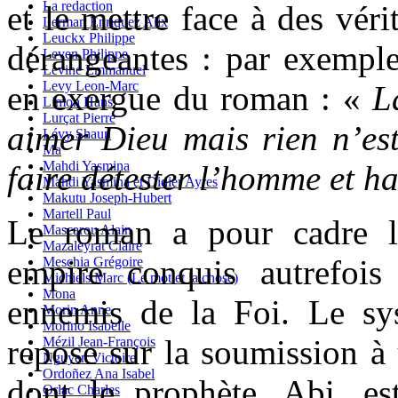
La redaction
et le mettre face à des véri
Lerman Enriquez Alix
Leuckx Philippe
dérangeantes : par exemple
Leven Philippe
Levine Emmanuel
Levy Leon-Marc
en exergue du roman : «
L
Limon Hans
Lurçat Pierre
aimer Dieu mais rien n’est
Lévy Shaun
Ma
Mahdi Yasmina
faire détester l’homme et h
Mahdi Yasmina et Didier Ayres
Makutu Joseph-Hubert
Martell Paul
Le roman a pour cadre l
Mascarou Alain
Mazaleyrat Claire
empire conquis autrefois 
Meschia Grégoire
Michiels Marc (Le mot et la chose)
Mona
ennemis de la Foi. Le sy
Morin Anne
Morino Isabelle
repose sur la soumission à
Mézil Jean-François
Nguyen Victoire
Ordoñez Ana Isabel
dont le prophète, Abi, est
Orlac Charles