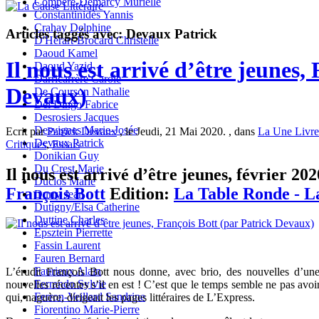
Compère-Demarcy Murielle
Constantinidès Yannis
Crahay Delphine
Articles taggés avec: Devaux Patrick
D'Hérart-Brocard Christelle
Daoud Kamel
Il nous est arrivé d’être jeunes,
Daoud Yazid
Darricarrère Carole
Devaux)
De Courson Nathalie
Del Dingo Fabrice
Desrosiers Jacques
Desvignes Marie-Josée
Ecrit par
Patrick Devaux
, le Jeudi, 21 Mai 2020. , dans
La Une Livre
Devaux Patrick
Critiques
,
Essais
Donikian Guy
Du Crest Marie
Il nous est arrivé d’être jeunes, février 202
Duclos Marie
François Bott
Edition:
La Table Ronde - La
Durry Jean
Dutigny/Elsa Catherine
Duttine Charles
Epsztein Pierrette
Fassin Laurent
Fauren Bernard
Faurieux Alain
L’érudit François Bott nous donne, avec brio, des nouvelles d’une
Ferrando Sylvie
nouvelles récentes s’il en est ! C’est que le temps semble ne pas avoir
Ferron-Veillard Sandrine
qui, naguère, dirigeait les pages littéraires de L’Express.
Fiorentino Marie-Pierre