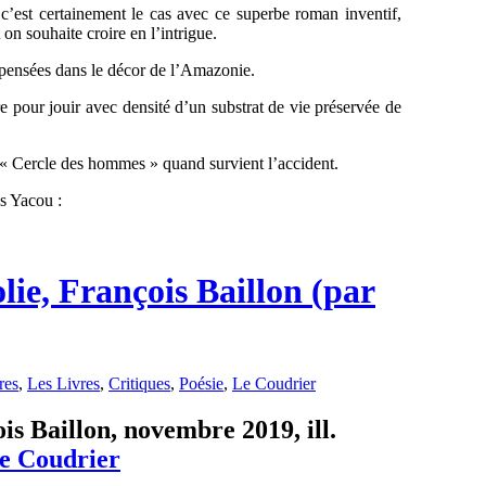
Et c’est certainement le cas avec ce superbe roman inventif,
on souhaite croire en l’intrigue.
s pensées dans le décor de l’Amazonie.
e pour jouir avec densité d’un substrat de vie préservée de
« Cercle des hommes » quand survient l’accident.
es Yacou :
lie, François Baillon (par
res
,
Les Livres
,
Critiques
,
Poésie
,
Le Coudrier
is Baillon, novembre 2019, ill.
e Coudrier