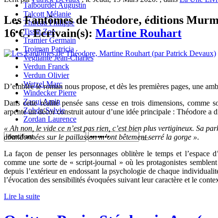
Talbourdel Augustin
Talcott Mélanie
Les Fantômes de Théodore, éditions Murmur
Thireau Philippe
16 € . Ecrivain(s):
Martine Rouhart
Tisset Zoe
Tramier Germain
Trojman Patricia
Vegliante Jean-Charles
Verdun Franck
Verdun Olivier
Wetzel Marc
D’emblée le roman nous propose, et dès les premières pages, une amb
Windecker Pierre
Zaoui Amin
Dans cette réalité pensée sans cesse en trois dimensions, comme so
Zobda Sylvie
arpente un décor construit autour d’une idée principale : Théodore a d
Zordan Laurence
« Ah non, le vide ce n’est pas rien, c’est bien plus vertigineux. Sa p
abandonnées sur le paillasson m’ont bêtement serré la gorge »
.
La façon de penser les personnages oblitère le temps et l’espace d
comme une sorte de « script-journal » où les protagonistes semblent s
depuis l’extérieur en endossant la psychologie de chaque individuali
l’évocation des sensibilités évoquées suivant leur caractère et le contex
Lire la suite