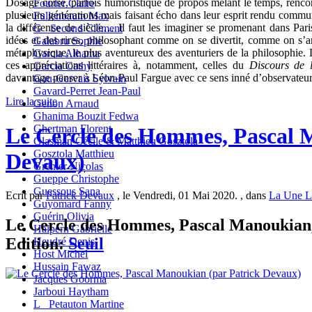
Dosage corsé, parfois humoristique de propos mêlant le temps, rencontr
Fourier Claire
plusieurs générations mais faisant écho dans leur esprit rendu commun 
Fullenbaum Max
la différence de siècle… Il faut les imaginer se promenant dans Pari
G_ Second Clément
idées et des rires, philosophant comme on se divertit, comme on s’am
Galabru Sophie
métaphysique, le plus aventureux des aventuriers de la philosophie. L’
Garcia Alhama
ces appréciations littéraires à, notamment, celles du
Discours de 
Garcia Cathy
davantage penser à Léon-Paul Fargue avec ce sens inné d’observateur
Gau-Gervais Sylvain
Gavard-Perret Jean-Paul
Lire la suite
Genon Arnaud
Ghanima Bouzit Fedwa
Ghertman Florent
Le Cercle des Hommes, Pascal 
Glasman Cécile & Matthieu Gosztola
Gosztola Matthieu
Devaux)
Grenier Nicolas
Gueppe Christophe
Guessous Sana
Ecrit par
Patrick Devaux
, le Vendredi, 01 Mai 2020. , dans
La Une L
Guyomard Fanny
Guérin Olivia
Le Cercle des Hommes, Pascal Manoukian, 
Halpern Gabrielle
Edition:
Seuil
Heudré Denis
Host Michel
Hussain Fawaz
Jacques Goorma
Jarboui Haytham
L_ Petauton Martine