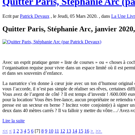
Quitter Paris, Stéphanie Arc (p
Ecrit par
Patrick Devaux
, le Jeudi, 05 Mars 2020. , dans
La Une Livr
Quitter Paris, Stéphanie Arc, janvier 2020,
Avec un esprit pratique genre « liste de courses » ou « choses à coc
l’organisation requise pour vivre dans un espace limité où il est pe
et dans ses souvenirs d’enfance.
La narratrice s’en donne à cœur joie avec un ton d’humour original e
vous l’accorde, il n’est pas simple de réaliser ses rêves, certaines dif
Vous avez de l’argent de côté ? Il est temps d’investir ! /600.000 eu
pour la location/ Vous êtes free-lance, aucun propriétaire ne retiendra
presse est un secteur en berne ? Incitez votre conjoint(e) à signer 
deux dans 40 mètres carrés ? Il va falloir y mettre du vôtre…/ Avez-vou
Lire la suite
<<
<
1
2
3
4
5
6
[
7
]
8
9
10
11
12
13
14
15
16
>
>>