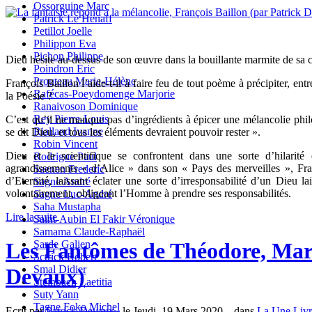
Ossorguine Marc
Patrick Le Henaff
Petillot Joelle
Philippon Eva
Pichon Philippe
Dieu hésite au-dessus de son œuvre dans la bouillante marmite de sa cr
Poindron Eric
Prouteau Marie-Hélène
François Baillon l’aide-t-il à faire feu de tout poème à précipiter, ent
Rafécas-Poeydomenge Marjorie
la Poésie ?
Ranaivoson Dominique
Rey Pierre-Louis
C’est qu’il ne manque pas d’ingrédients à épicer une mélancolie philo
Rialland Ivanne
se dit Dieu, et tous les éléments devraient pouvoir rester ».
Robin Vincent
Dieu et le scientifique se confrontent dans une sorte d’hilarité
Rodrigue Paul
agrandissements « d’Alice » dans son « Pays des merveilles », Franç
Saenen Frederic
d’Eternité, laissant éclater une sorte d’irresponsabilité d’un Dieu l
Sagne André
volontairement, obligeant l’Homme à prendre ses responsabilités.
Sagne Luc-André
Saha Mustapha
Lire la suite
Saint-Aubin El Fakir Véronique
Samama Claude-Raphaël
Sarde Galien
Les Fantômes de Théodore, Mar
Sctrick Robert
Smal Didier
Devaux)
Steinbach Laetitia
Suty Yann
Tagne Foko Michel
Ecrit par
Patrick Devaux
, le Jeudi, 19 Mars 2020. , dans
La Une Livr