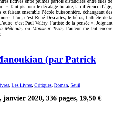
es fictives entre plumes parfois distanciées entre elles de
: « Tant pis pour le décalage horaire, la différence d’âge,
s et faisant ensemble l’école buissonnière, échangeant des
use. L’un, c’est René Descartes, le héros, l’athlète de la
autre, c’est Paul Valéry, l’artiste de la pensée ». Joignant
la Méthode
, ou
Monsieur Teste
, l’auteur me fait encore
.
Manoukian (par Patrick
ivres
,
Les Livres
,
Critiques
,
Roman
,
Seuil
janvier 2020, 336 pages, 19,50 €