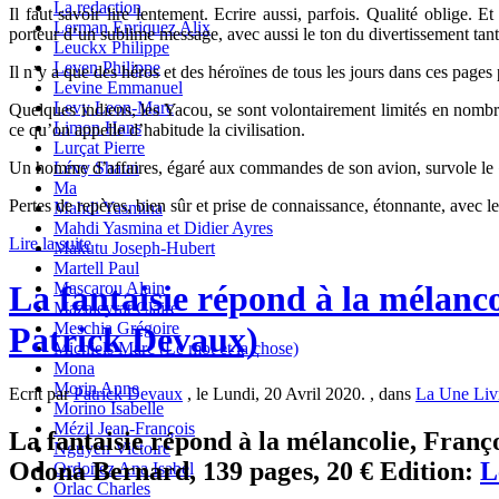
La redaction
Il faut savoir lire lentement. Ecrire aussi, parfois. Qualité oblige. 
Lerman Enriquez Alix
porteur d’un sublime message, avec aussi le ton du divertissement tant 
Leuckx Philippe
Leven Philippe
Il n’y a que des héros et des héroïnes de tous les jours dans ces page
Levine Emmanuel
Levy Leon-Marc
Quelques indiens, les Yacou, se sont volontairement limités en nombr
Limon Hans
ce qu’on appelle d’habitude la civilisation.
Lurçat Pierre
Lévy Shaun
Un homme d’affaires, égaré aux commandes de son avion, survole le 
Ma
Pertes de repères, bien sûr et prise de connaissance, étonnante, avec l
Mahdi Yasmina
Mahdi Yasmina et Didier Ayres
Lire la suite
Makutu Joseph-Hubert
Martell Paul
La fantaisie répond à la mélanco
Mascarou Alain
Mazaleyrat Claire
Meschia Grégoire
Patrick Devaux)
Michiels Marc (Le mot et la chose)
Mona
Morin Anne
Ecrit par
Patrick Devaux
, le Lundi, 20 Avril 2020. , dans
La Une Liv
Morino Isabelle
Mézil Jean-François
La fantaisie répond à la mélancolie, Franço
Nguyen Victoire
Odona Bernard, 139 pages, 20 € Edition:
L
Ordoñez Ana Isabel
Orlac Charles