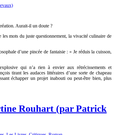
éation. Aurait-il un doute ?
re les mots du juste questionnement, la vivacité culinaire de
sophale d’une pincée de fantaisie : « Je réduis la cuisson,
 explosive qui n’a rien à envier aux rétrécissements et
ois tirant les audaces littéraires d’une sorte de chapeau
aissant échapper un projet inabouti ou peut-être bien, plus
tine Rouhart (par Patrick
es
,
Les Livres
,
Critiques
,
Roman