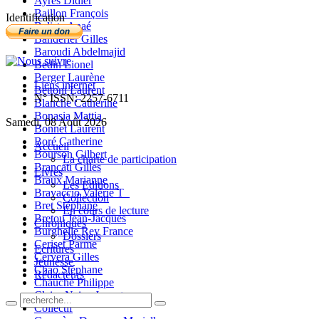
Ayres Didier
Baillon François
Identification
Balista Anaé
Banderier Gilles
Baroudi Abdelmajid
Bedin Lionel
Berger Laurène
Liens internet
Bettoni Laurent
N° ISSN: 2257-6711
Blanche Catherine
Bonasia Mattia
Samedi, 08 Août 2026
Bonnet Laurent
Boré Catherine
Accueil
Bourson Gilbert
La charte de participation
Brancati Gilles
Livres
Braux Marianne
Les Editions
Bravaccio Valérie T_
Collection
Bret Stéphane
En cours de lecture
Bretou Jean-Jacques
Chroniques
Burghelle Rey France
Dossiers
Ceriset Parme
Ecritures
Cervera Gilles
Jeunesse
Chao Stéphane
Rédacteurs
Chauché Philippe
Claire-Neige Jaunet
Collectif