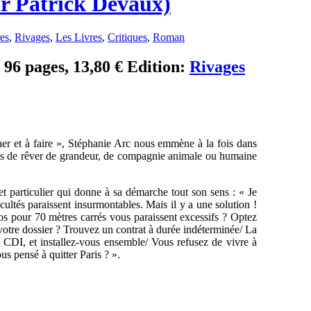
ar Patrick Devaux)
es
,
Rivages
,
Les Livres
,
Critiques
,
Roman
 96 pages, 13,80 € Edition:
Rivages
her et à faire », Stéphanie Arc nous emmène à la fois dans
rmis de rêver de grandeur, de compagnie animale ou humaine
t particulier qui donne à sa démarche tout son sens : « Je
ficultés paraissent insurmontables. Mais il y a une solution !
ros pour 70 mètres carrés vous paraissent excessifs ? Optez
 votre dossier ? Trouvez un contrat à durée indéterminée/ La
un CDI, et installez-vous ensemble/ Vous refusez de vivre à
s pensé à quitter Paris ? ».