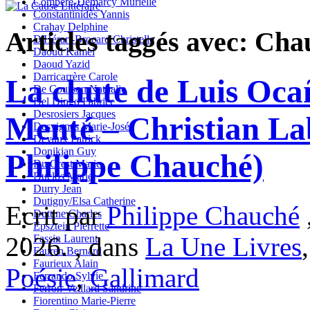
Compère-Demarcy Murielle
Constantinidès Yannis
Crahay Delphine
Articles taggés avec: Cha
D'Hérart-Brocard Christelle
Daoud Kamel
Daoud Yazid
Darricarrère Carole
La chute de Luis Ocañ
De Courson Nathalie
Del Dingo Fabrice
Desrosiers Jacques
Menté – Christian La
Desvignes Marie-Josée
Devaux Patrick
Donikian Guy
Philippe Chauché)
Du Crest Marie
Duclos Marie
Durry Jean
Dutigny/Elsa Catherine
Ecrit par
Philippe Chauché
,
Duttine Charles
Epsztein Pierrette
2026. , dans
La Une Livres
Fassin Laurent
Fauren Bernard
Faurieux Alain
Poésie
,
Gallimard
Ferrando Sylvie
Ferron-Veillard Sandrine
Fiorentino Marie-Pierre