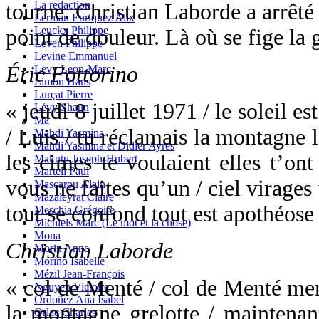
La redaction
tourne. Christian Laborde a arrêt
Lerman Enriquez Alix
Leuckx Philippe
point de douleur. Là où se fige la 
Leven Philippe
Levine Emmanuel
Éric Fottorino
Levy Leon-Marc
Limon Hans
Lurçat Pierre
« jeudi 8 juillet 1971 / le soleil e
Lévy Shaun
Ma
/ Luis / tu réclamais la montagne l
Mahdi Yasmina
Mahdi Yasmina et Didier Ayres
les cimes te voulaient elles t’ont
Makutu Joseph-Hubert
Martell Paul
vous ne faites qu’un / ciel virages
Mascarou Alain
Mazaleyrat Claire
tout se confond tout est apothéose
Meschia Grégoire
Michiels Marc (Le mot et la chose)
Mona
Christian Laborde
Morin Anne
Morino Isabelle
Mézil Jean-François
« col de Menté / col de Menté men
Nguyen Victoire
Ordoñez Ana Isabel
la montagne grelotte / maintenant
Orlac Charles