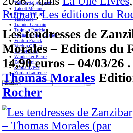
2026. , dans
La Une Livres
Talbourdel Augustin
Talcott Mélanie
Roman
,
Les éditions du Ro
Thireau Philippe
Tisset Zoe
Tramier Germain
Les tendresses de Zanz
Trojman Patricia
Vegliante Jean-Charles
Verdun Franck
Morales – Editions du R
Verdun Olivier
Wetzel Marc
Windecker Pierre
14,90 euros – 04/03/26 .
Zaoui Amin
Zobda Sylvie
Zordan Laurence
Thomas Morales
Editi
Rocher