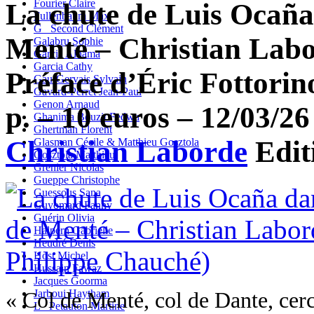
Fourier Claire
La chute de Luis Ocaña 
Fullenbaum Max
G_ Second Clément
Menté – Christian Labo
Galabru Sophie
Garcia Alhama
Garcia Cathy
Préface d’Éric Fottorin
Gau-Gervais Sylvain
Gavard-Perret Jean-Paul
Genon Arnaud
p. – 10 euros – 12/03/26 
Ghanima Bouzit Fedwa
Ghertman Florent
Christian Laborde
Edit
Glasman Cécile & Matthieu Gosztola
Gosztola Matthieu
Grenier Nicolas
Gueppe Christophe
Guessous Sana
Guyomard Fanny
Guérin Olivia
Halpern Gabrielle
Heudré Denis
Host Michel
Hussain Fawaz
Jacques Goorma
Jarboui Haytham
« Col de Menté, col de Dante, cerc
L_ Petauton Martine