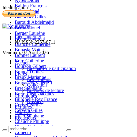
Ayres Didier
Baillon François
Identification
Balista Anaé
Banderier Gilles
Baroudi Abdelmajid
Bedin Lionel
Berger Laurène
Liens internet
Bettoni Laurent
N° ISSN: 2257-6711
Blanche Catherine
Bonasia Mattia
Vendredi, 07 Août 2026
Bonnet Laurent
Boré Catherine
Accueil
Bourson Gilbert
La charte de participation
Brancati Gilles
Livres
Braux Marianne
Les Editions
Bravaccio Valérie T_
Collection
Bret Stéphane
En cours de lecture
Bretou Jean-Jacques
Chroniques
Burghelle Rey France
Dossiers
Ceriset Parme
Ecritures
Cervera Gilles
Jeunesse
Chao Stéphane
Rédacteurs
Chauché Philippe
Claire-Neige Jaunet
Collectif