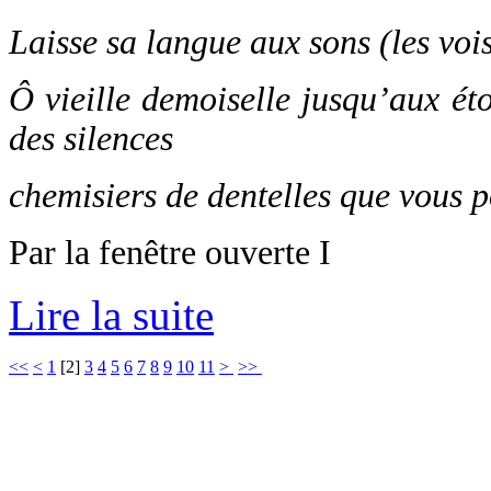
Laisse sa langue aux sons (les vo
Ô vieille demoiselle jusqu’aux éto
des silences
chemisiers de dentelles que vous 
Par la fenêtre ouverte I
Lire la suite
<<
<
1
[
2
]
3
4
5
6
7
8
9
10
11
>
>>