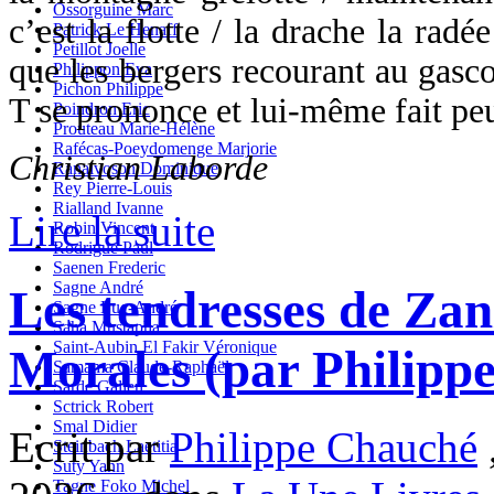
Ossorguine Marc
c’est la flotte / la drache la radé
Patrick Le Henaff
Petillot Joelle
que les bergers recourant au gas
Philippon Eva
Pichon Philippe
T se prononce et lui-même fait pe
Poindron Eric
Prouteau Marie-Hélène
Rafécas-Poeydomenge Marjorie
Christian Laborde
Ranaivoson Dominique
Rey Pierre-Louis
Rialland Ivanne
Lire la suite
Robin Vincent
Rodrigue Paul
Saenen Frederic
Sagne André
Les tendresses de Za
Sagne Luc-André
Saha Mustapha
Saint-Aubin El Fakir Véronique
Morales (par Philipp
Samama Claude-Raphaël
Sarde Galien
Sctrick Robert
Smal Didier
Ecrit par
Philippe Chauché
Steinbach Laetitia
Suty Yann
Tagne Foko Michel