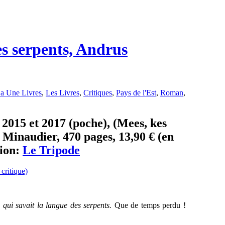
s serpents, Andrus
a Une Livres
,
Les Livres
,
Critiques
,
Pays de l'Est
,
Roman
,
 2015 et 2017 (poche), (Mees, kes
e Minaudier, 470 pages, 13,90 € (en
ion:
Le Tripode
ui savait la langue des serpents.
Que de temps perdu !