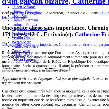
d’un garçon bizarre, Catherine 
Talbourdel Augustin
Talcott Mélanie
Thireau Philippe
Ecrit par
Marc Ossorguine
, le Mercredi, 12 Juillet 2017. , dans
La Un
Tisset Zoe
Diable Vauvert
Tramier Germain
Trojman Patricia
Une petite chose sans importance, Chroniq
Vegliante Jean-Charles
171 pages, 12 € . Ecrivain(s):
Catherine Fr
Verdun Franck
Verdun Olivier
Wetzel Marc
Windecker Pierre
Zaoui Amin
Il est autiste. De cet autisme que l’on nomme Asperger : celui qui ép
Zobda Sylvie
souvent qu’une monstruosité admirablement surprenante pour des scenari
Zordan Laurence
mère au cœur du Congo, de la RDC, La République Démocratique du
humanitaire. Sacha a quatorze ans. Il aime la précision et a compri
comprenaient rien, eux, à sa manière d’être.
Apprendre à vivre avec Asperger n’est pas le plus difficile. C’est avec 
n’y tiennent pas vraiment.
Une chose qu’il connaît très bien, c’est la moquerie, celle que ni l’igno
les décimales de pi, au-delà des cinq cents premières. Pas de meill
hostile ou inquiétant que de se les réciter, mais aussi d’inventer une h
nombre de lettres correspondant aux décimales. Car un conte, pour
chiffres.