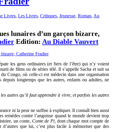
Fradier
e Livres
,
Les Livres
,
Critiques
,
Jeunesse
,
Roman
,
Au
ues lunaires d’un garçon bizarre,
adier
Edition:
Au Diable Vauvert
ate les gens ordinaires (et fiers de l’être) qui n’y voient
i de films ou de séries télé. Il s’appelle Sacha et suit sa
 Congo, où celle-ci est médecin dans une organisation
s depuis longtemps que les autres, enfants ou adultes, ne
les autres qu’il faut apprendre à vivre, et parfois les autres
rance ni la peur ne suffise à expliquer. Il connaît bien aussi
eurs remèdes contre l’angoisse quand le monde devient trop
istoire, un conte,
Conte de Pi,
dont chaque mot compte de
 d’autres que lui, c’est plus facile à mémoriser que des