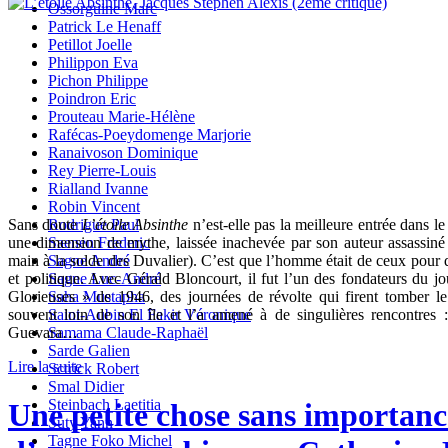
Ossorguine Marc
Patrick Le Henaff
Petillot Joelle
Philippon Eva
Pichon Philippe
Poindron Eric
Prouteau Marie-Hélène
Rafécas-Poeydomenge Marjorie
Ranaivoson Dominique
Rey Pierre-Louis
Rialland Ivanne
Robin Vincent
Sans doute
L’étoile Absinthe
n’est-elle pas la meilleure entrée dans 
Rodrigue Paul
une dimension de mythe, laissée inachevée par son auteur assassin
Saenen Frederic
main à la solde des Duvalier). C’est que l’homme était de ceux pour qu
Sagne André
et politique. Avec Gérald Bloncourt, il fut l’un des fondateurs du j
Sagne Luc-André
Glorieuses » de 1946, des journées de révolte qui firent tomber l
Saha Mustapha
souvent loin de son île et l’a amené à de singulières rencontr
Saint-Aubin El Fakir Véronique
Guevara…
Samama Claude-Raphaël
Sarde Galien
Lire la suite
Sctrick Robert
Smal Didier
Steinbach Laetitia
Une petite chose sans importanc
Suty Yann
Tagne Foko Michel