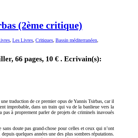
irbas (2ème critique)
ivres
,
Les Livres
,
Critiques
,
Bassin méditerranéen
,
ller, 66 pages, 10 € . Ecrivain(s):
r une traduction de ce premier opus de Yannis Tsirbas, car il
ent improbable, dans un train qui va de la banlieue vers la
y a pas à proprement parler de projets de criminels inavoués
 sans doute pas grand-chose pour celles et ceux qui n’ont
 a depuis quelques années une des plus sombres réputations.