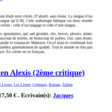
ais Haïti terre créole. D’abord, sans doute. La langue d’un
langue qu’il fût. Cette anthologie bilingue est donc double
créole : celle d’un langage et celle d’une langue.
s ignominies, qui sait gronder, rire, bercer, pleurer, aimer,
beaucoup de poésie, de beaucoup de poètes. Oui, sans doute,
Le poète et romancier Makenzy Orcel nous le confirmait lors
a publier, généralement de qualité. Tout le monde ne fera pas
yer. En créole ou en français.
en Alexis (2ème critique)
 Livres
,
Les Livres
,
Critiques
,
Roman
,
Zulma
17,50 € . Ecrivain(s):
Jacques