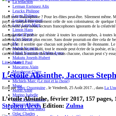
La redaction
Lerman Enriquez Alix
Leuckx Philippe
Leven Philippe
Haïti terre francophone ? Pour les élites peut-être. Sûrement même. M
Levine Emmanuel
pays ne saurait être seulement celle de son colonisateur, de quelque 
Levy Leon-Marc
découverte pour nous, lecteurs francophones ignorants de la créativité 
Limon Hans
Lurçat Pierre
Langage de la poésie qui résiste à toutes les catastrophes, à toutes le
Lévy Shaun
admirer, accuser et plus encore. Sans doute pourrait-on dire cela de 
Ma
sauf qu’ici il semble que chacun soit poète en cette île étonnante. 
Mahdi Yasmina
d’une rencontre, en Haïti, tout le monde peut écrire de la poésie, et l
Mahdi Yasmina et Didier Ayres
carrière dans le monde des lettres, mais chacune, chacun peut s’y essa
Makutu Joseph-Hubert
Martell Paul
Lire la suite
Mascarou Alain
Mazaleyrat Claire
L’étoile Absinthe, Jacques Steph
Meschia Grégoire
Michiels Marc (Le mot et la chose)
Mona
Ecrit par
Marc Ossorguine
, le Vendredi, 25 Août 2017. , dans
La Une
Morin Anne
Morino Isabelle
L’étoile Absinthe, février 2017, 157 pages, 
Mézil Jean-François
Nguyen Victoire
Stephen Alexis
Edition:
Zulma
Ordoñez Ana Isabel
Orlac Charles