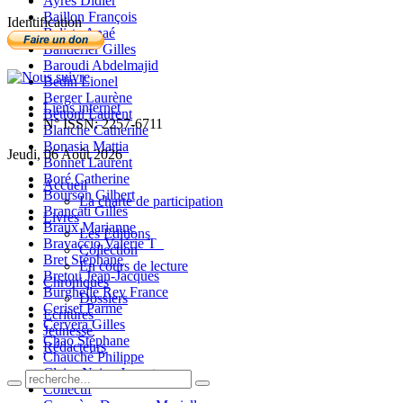
Ayres Didier
Baillon François
Identification
Balista Anaé
Banderier Gilles
Baroudi Abdelmajid
Bedin Lionel
Berger Laurène
Liens internet
Bettoni Laurent
N° ISSN: 2257-6711
Blanche Catherine
Bonasia Mattia
Jeudi, 06 Août 2026
Bonnet Laurent
Boré Catherine
Accueil
Bourson Gilbert
La charte de participation
Brancati Gilles
Livres
Braux Marianne
Les Editions
Bravaccio Valérie T_
Collection
Bret Stéphane
En cours de lecture
Bretou Jean-Jacques
Chroniques
Burghelle Rey France
Dossiers
Ceriset Parme
Ecritures
Cervera Gilles
Jeunesse
Chao Stéphane
Rédacteurs
Chauché Philippe
Claire-Neige Jaunet
Collectif