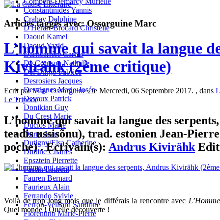
Compère-Demarcy Murielle
Constantinidès Yannis
Crahay Delphine
Articles taggés avec: Ossorguine Marc
D'Hérart-Brocard Christelle
Daoud Kamel
L’homme qui savait la langue de
Daoud Yazid
Darricarrère Carole
Kivirähk (2ème critique)
De Courson Nathalie
Del Dingo Fabrice
Desrosiers Jacques
Desvignes Marie-Josée
Ecrit par
Marc Ossorguine
, le Mercredi, 06 Septembre 2017. , dans
L
Devaux Patrick
Le Tripode
Donikian Guy
Du Crest Marie
L’homme qui savait la langue des serpents,
Duclos Marie
teadis ussisõnu), trad. estonien Jean-Pierr
Durry Jean
Dutigny/Elsa Catherine
poche) . Ecrivain(s):
Andrus Kivirähk
Edit
Duttine Charles
Epsztein Pierrette
Fassin Laurent
Fauren Bernard
Faurieux Alain
Ferrando Sylvie
Voilà de trop long mois que je différais la rencontre avec
L’Homme q
Ferron-Veillard Sandrine
Quel monde ! Quelle découverte !
Fiorentino Marie-Pierre