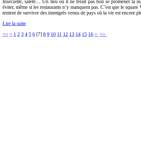
Insécurité, saleté… Un lieu où il ne ferait pas bon se promener la n
éviter, même si les restaurants n’y manquent pas. C’est que le square V
tentent de survivre des immigrés venus de pays où la vie est encore pl
Lire la suite
<<
<
1
2
3
4
5
6
[
7
]
8
9
10
11
12
13
14
15
16
>
>>