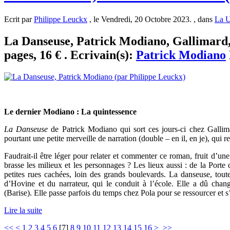
Ecrit par
Philippe Leuckx
, le Vendredi, 20 Octobre 2023. , dans
La U
La Danseuse, Patrick Modiano, Gallimard, 
pages, 16 € . Ecrivain(s):
Patrick Modiano
Le dernier Modiano : La quintessence
La Danseuse
de Patrick Modiano qui sort ces jours-ci chez Gallim
pourtant une petite merveille de narration (double – en il, en je), qui 
Faudrait-il être léger pour relater et commenter ce roman, fruit d’un
brasse les milieux et les personnages ? Les lieux aussi : de la Port
petites rues cachées, loin des grands boulevards. La danseuse, toute
d’Hovine et du narrateur, qui le conduit à l’école. Elle a dû cha
(Barise). Elle passe parfois du temps chez Pola pour se ressourcer et 
Lire la suite
<<
<
1
2
3
4
5
6
[
7
]
8
9
10
11
12
13
14
15
16
>
>>