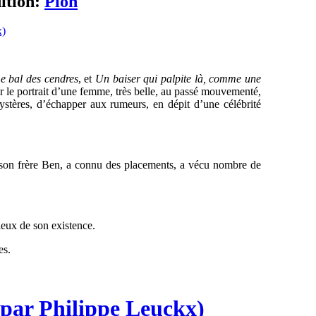
ition:
Plon
e bal des cendres
, et
Un baiser qui palpite là, comme une
er le portrait d’une femme, très belle, au passé mouvementé,
ystères, d’échapper aux rumeurs, en dépit d’une célébrité
e son frère Ben, a connu des placements, a vécu nombre de
ieux de son existence.
es.
par Philippe Leuckx)