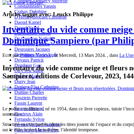
Compère-Demarcy Murielle
Constantinidès Yannis
Crahay Delphine
Articles taggés avec: Leuckx Philippe
D'Hérart-Brocard Christelle
Daoud Kamel
Inventaire du vide comme neige e
Daoud Yazid
Darricarrère Carole
Dominique Sampiero (par Phili
De Courson Nathalie
Del Dingo Fabrice
Desrosiers Jacques
Desvignes Marie-Josée
Ecrit par
Philippe Leuckx
, le Mercredi, 13 Mars 2024. , dans
La Une
Devaux Patrick
Donikian Guy
Inventaire du vide comme neige et fleurs 
Du Crest Marie
Sampiero, éditions de Corlevour, 2023, 144
Duclos Marie
Durry Jean
Dutigny/Elsa Catherine
Duttine Charles
Epsztein Pierrette
Fassin Laurent
Fauren Bernard
Le poète « nordiste », né en 1954, dans ce livre copieux, tutoie l’inc
Faurieux Alain
sommeil ».
Ferrando Sylvie
Structuré en trois parties (dont les titres jouent de l’espace et du corp
Ferron-Veillard Sandrine
sur le vide, le rien, le non-être, l’identité trompeuse.
Fiorentino Marie-Pierre