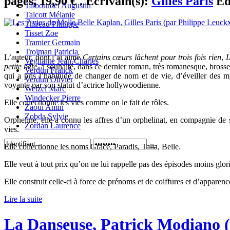
pages, 19,90 € . Ecrivain(s):
Gilles Paris
Ed
Talbourdel Augustin
Talcott Mélanie
Thireau Philippe
Tisset Zoe
Tramier Germain
Trojman Patricia
L’auteur, dont j’ai aimé
Certains cœurs lâchent pour trois fois rien
,
L
Vegliante Jean-Charles
petite bête
, a souhaité, dans ce dernier roman, très romanesque, bross
Verdun Franck
qui a pris l’habitude de changer de nom et de vie, d’éveiller des m
Verdun Olivier
voyante par son statut d’actrice hollywoodienne.
Wetzel Marc
Windecker Pierre
Elle collectionne les vies comme on le fait de rôles.
Zaoui Amin
Zobda Sylvie
Orpheline, elle a connu les affres d’un orphelinat, en compagnie d
Zordan Laurence
vies.
Elle collectionne les noms Grace, Paradis, Talia, Belle.
Elle veut à tout prix qu’on ne lui rappelle pas des épisodes moins glor
Elle construit celle-ci à force de prénoms et de coiffures et d’apparenc
Lire la suite
La Danseuse, Patrick Modiano (