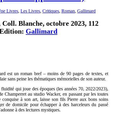
ne Livres
,
Les Livres
,
Critiques
,
Roman
,
Gallimard
Coll. Blanche, octobre 2023, 112
Edition:
Gallimard
ard est un roman bref – moins de 90 pages de textes, et
relaie sans peine les thématiques mémorielles de son auteur.
e fluidité qui joue des époques (les années 70, 2022/2023),
e de Champerret au studio Wacker, en passant par les toutes
 conquise à son art, laisse son fils Pierre aux bons soins
nger de domicile pour échapper à des harceleurs du passé
s’adonne à des lectures mystiques.