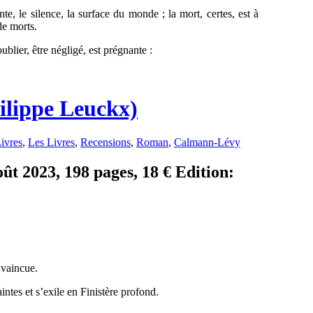
te, le silence, la surface du monde ; la mort, certes, est à
de morts.
ublier, être négligé, est prégnante :
hilippe Leuckx)
ivres
,
Les Livres
,
Recensions
,
Roman
,
Calmann-Lévy
ût 2023, 198 pages, 18 € Edition:
 vaincue.
ntes et s’exile en Finistère profond.