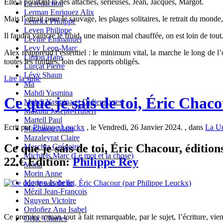
Elle a pourtant là des attaches, sérieuses, Jean, Jacques, Margot.
La redaction
Lerman Enriquez Alix
Mais l’attrait pour le sauvage, les plages solitaires, le retrait du monde, 
Leuckx Philippe
Leven Philippe
Il faudra vaincre le froid, une maison mal chauffée, on est loin de to
Levine Emmanuel
Levy Leon-Marc
Alex réapprend l’essentiel : le minimum vital, la marche le long de l’o
Limon Hans
toutes les futilités, loin des rapports obligés.
Lurçat Pierre
Lévy Shaun
Lire la suite
Ma
Mahdi Yasmina
Ce que je sais de toi, Éric Chac
Mahdi Yasmina et Didier Ayres
Makutu Joseph-Hubert
Martell Paul
Ecrit par
Philippe Leuckx
, le Vendredi, 26 Janvier 2024. , dans
La Un
Mascarou Alain
Mazaleyrat Claire
Ce que je sais de toi, Éric Chacour, édition
Meschia Grégoire
Michiels Marc (Le mot et la chose)
22 € Edition:
Philippe Rey
Mona
Morin Anne
Morino Isabelle
Mézil Jean-François
Nguyen Victoire
Ordoñez Ana Isabel
Ce premier roman tout à fait remarquable, par le sujet, l’écriture, vi
Orlac Charles