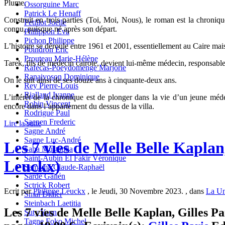
Plume.
Ossorguine Marc
Patrick Le Henaff
Construit en trois parties (Toi, Moi, Nous), le roman est la chronique
Petillot Joelle
connu, puisque né après son départ.
Philippon Eva
Pichon Philippe
L’histoire se déroule entre 1961 et 2001, essentiellement au Caire ma
Poindron Eric
Prouteau Marie-Hélène
Tarek, fils de médecin cairote, devient lui-même médecin, responsable
Rafécas-Poeydomenge Marjorie
Ranaivoson Dominique
On le suit ainsi de ses douze ans à cinquante-deux ans.
Rey Pierre-Louis
Rialland Ivanne
L’intérêt de la chronique est de plonger dans la vie d’un jeune méde
Robin Vincent
encore dans l’appartement du dessus de la villa.
Rodrigue Paul
Saenen Frederic
Lire la suite
Sagne André
Sagne Luc-André
Les 7 vies de Melle Belle Kaplan
Saha Mustapha
Saint-Aubin El Fakir Véronique
Leuckx)
Samama Claude-Raphaël
Sarde Galien
Sctrick Robert
Ecrit par
Philippe Leuckx
, le Jeudi, 30 Novembre 2023. , dans
La Un
Smal Didier
Steinbach Laetitia
Les 7 vies de Melle Belle Kaplan, Gilles Pa
Suty Yann
Tagne Foko Michel