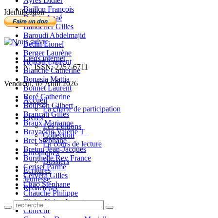
Ayres Didier
Baillon François
Identification
Balista Anaé
Banderier Gilles
Baroudi Abdelmajid
Bedin Lionel
Berger Laurène
Liens internet
Bettoni Laurent
N° ISSN: 2257-6711
Blanche Catherine
Bonasia Mattia
Vendredi, 07 Août 2026
Bonnet Laurent
Boré Catherine
Accueil
Bourson Gilbert
La charte de participation
Brancati Gilles
Livres
Braux Marianne
Les Editions
Bravaccio Valérie T_
Collection
Bret Stéphane
En cours de lecture
Bretou Jean-Jacques
Chroniques
Burghelle Rey France
Dossiers
Ceriset Parme
Ecritures
Cervera Gilles
Jeunesse
Chao Stéphane
Rédacteurs
Chauché Philippe
Claire-Neige Jaunet
Collectif