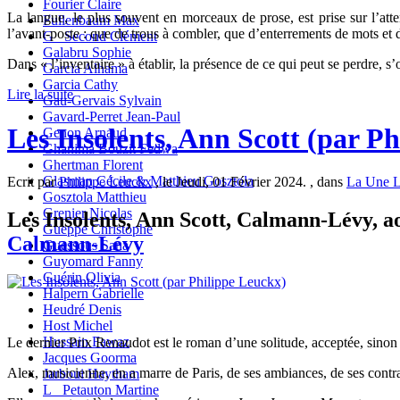
Fourier Claire
La langue, le plus souvent en morceaux de prose, est prise sur l’atten
Fullenbaum Max
l’avant-poste : que de trous à combler, que d’enterrements de mots et 
G_ Second Clément
Galabru Sophie
Dans « l’inventaire » à établir, la présence de ce qui peut se perdre, s’o
Garcia Alhama
Garcia Cathy
Lire la suite
Gau-Gervais Sylvain
Gavard-Perret Jean-Paul
Les Insolents, Ann Scott (par P
Genon Arnaud
Ghanima Bouzit Fedwa
Ghertman Florent
Glasman Cécile & Matthieu Gosztola
Ecrit par
Philippe Leuckx
, le Jeudi, 01 Février 2024. , dans
La Une L
Gosztola Matthieu
Grenier Nicolas
Les Insolents, Ann Scott, Calmann-Lévy, ao
Gueppe Christophe
Calmann-Lévy
Guessous Sana
Guyomard Fanny
Guérin Olivia
Halpern Gabrielle
Heudré Denis
Host Michel
Hussain Fawaz
Le dernier Prix Renaudot est le roman d’une solitude, acceptée, sinon
Jacques Goorma
Alex, musicienne, en a marre de Paris, de ses ambiances, de ses contrai
Jarboui Haytham
L_ Petauton Martine