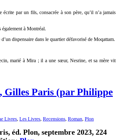
 écrite par un fils, consacrée à son père, qu’il n’a jamais
is également à Montréal.
 d’un dispensaire dans le quartier défavorisé de Moqattam.
cin, marié à Mira ; il a une sœur, Nesrine, et sa mère vit
, Gilles Paris (par Philippe
e Livres
,
Les Livres
,
Recensions
,
Roman
,
Plon
ris, éd. Plon, septembre 2023, 224