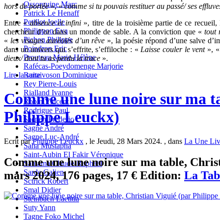
Ossorguine Marc
hors de portée
», «
comme si tu pouvais restituer au passé/ ses effluv
Patrick Le Henaff
Petillot Joelle
Entre «
absence et infini
», titre de la troisième partie de ce recuei
Philippon Eva
chercheur d’or dans un monde de sable. A la conviction que «
tout 
Pichon Philippe
«
les visages auréolés d’un rêve
», la poésie répond d’une salve d’im
Poindron Eric
dans un univers qui s’effrite, s’effiloche : «
Laisse couler le vent
», 
Prouteau Marie-Hélène
dieux/ dont tu as perdu la trace
».
Rafécas-Poeydomenge Marjorie
Lire la suite
Ranaivoson Dominique
Rey Pierre-Louis
Rialland Ivanne
Comme une lune noire sur ma ta
Robin Vincent
Rodrigue Paul
Philippe Leuckx)
Saenen Frederic
Sagne André
Sagne Luc-André
Ecrit par
Philippe Leuckx
, le Jeudi, 28 Mars 2024. , dans
La Une Liv
Saha Mustapha
Saint-Aubin El Fakir Véronique
Comme une lune noire sur ma table, Christ
Samama Claude-Raphaël
Sarde Galien
mars 2024, 176 pages, 17 € Edition:
La Tab
Sctrick Robert
Smal Didier
Steinbach Laetitia
Suty Yann
Tagne Foko Michel