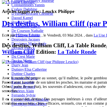
Compère-Demarcy Murielle
Constantinidès Yannis
Crahay Delphine
Articles taggés avec: Leuckx Philippe
D'Hérart-Brocard Christelle
Daoud Kamel
Des destins, William Cliff (par 
Daoud Yazid
Darricarrère Carole
De Courson Nathalie
Del Dingo Fabrice
Ecrit par
Philippe Leuckx
, le Vendredi, 03 Mai 2024. , dans
La Une 
Desrosiers Jacques
Desvignes Marie-Josée
Des destins, William Cliff, La Table Ronde,
Devaux Patrick
William Cliff
Edition:
La Table Ronde
Donikian Guy
Du Crest Marie
Duclos Marie
Durry Jean
Dutigny/Elsa Catherine
Duttine Charles
Epsztein Pierrette
Avec la musicalité propre au sonnet, qu’il maîtrise, le poète gemblout
Fassin Laurent
Passent ainsi au crible de son talent les proches, les marraine et par
Fauren Bernard
Orban, poète de son état), les souvenirs d’adolescent, ceux du poèt
Faurieux Alain
sensuelles.
Ferrando Sylvie
Il en a connu des destins. Des paysages intérieurs à ceux d’ailleu
Ferron-Veillard Sandrine
s’ordonne en sonnets, clairs, efficaces, sensuels, crus et nus comme p
Fiorentino Marie-Pierre