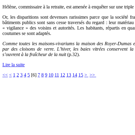
Hélène, commissaire à la retraite, est amenée à enquêter sur une triple 
Or, les disparitions sont devenues rarissimes parce que la société fr
bâtiments publics sont sans cesse traversés du regard : leur matériau 
« vigilance » des voisins et autorités. Les habitants, répartis en qua
coutumes se sont adaptés.
Comme toutes les maisons-vivariums la maison des Royer-Dumas est 
par des cloisons de verre. L’hiver, les baies vitrées conservent la
s’ouvrent à la fraîcheur de la nuit
(p.32).
Lire la suite
<<
<
1
2
3
4
5
[
6
]
7
8
9
10
11
12
13
14
15
>
>>