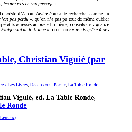
es, les preuves de son passage
».
l, la poésie d’Alhau s’avère épuisante recherche, comme un
n’est pas perdu
», qu’on n’a pas pu tout de même oublier
pératifs adressés au poète lui-même, conseils de vigilance
«
Eloigne-toi de la brume
», ou encore «
rends grâce à des
ble, Christian Viguié (par
res
,
Les Livres
,
Recensions
,
Poésie
,
La Table Ronde
ian Viguié, éd. La Table Ronde,
le Ronde