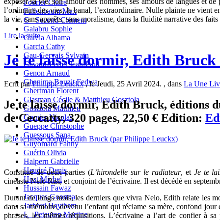
exposer sa vie, son amour des hommes, ses amours de langues et de p
Fourier Claire
l’ordinaire des vies, le banal, l’extraordinaire. Nulle plainte ne vient
Fullenbaum Max
la vie, sans apprêts, sans moralisme, dans la fluidité narrative des faits
G_ Second Clément
Galabru Sophie
Lire la suite
Garcia Alhama
Garcia Cathy
Je te laisse dormir, Edith Bruck
Gau-Gervais Sylvain
Gavard-Perret Jean-Paul
Genon Arnaud
Ghanima Bouzit Fedwa
Ecrit par
Philippe Leuckx
, le Jeudi, 25 Avril 2024. , dans
La Une Liv
Ghertman Florent
Glasman Cécile & Matthieu Gosztola
Je te laisse dormir, Edith Bruck, éditions d
Gosztola Matthieu
de Ceccatty, 320 pages, 22,50 € Edition:
Ed
Grenier Nicolas
Gueppe Christophe
Guessous Sana
Guyomard Fanny
Guérin Olivia
Halpern Gabrielle
Heudré Denis
Constitué de deux parties (
L’hirondelle sur le radiateur
, et
Je te la
Host Michel
cinéaste Nelo Risi, et conjoint de l’écrivaine. Il est décédé en septem
Hussain Fawaz
Jacques Goorma
Durant de longs mois, les derniers que vivra Nelo, Edith relate les moi
Jarboui Haytham
dans sa mémoire, devenu l’enfant qui réclame sa mère, confond jour e
L_ Petauton Martine
phrases, les mêmes réquisitions. L’écrivaine a l’art de confier à sa p