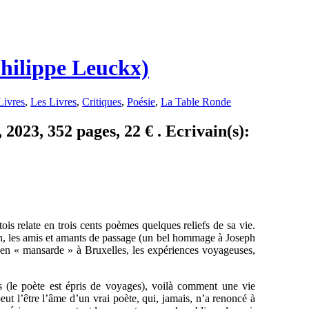
Philippe Leuckx)
Livres
,
Les Livres
,
Critiques
,
Poésie
,
La Table Ronde
 2023, 352 pages, 22 € . Ecrivain(s):
ois relate en trois cents poèmes quelques reliefs de sa vie.
rain, les amis et amants de passage (un bel hommage à Joseph
e en « mansarde » à Bruxelles, les expériences voyageuses,
rs (le poète est épris de voyages), voilà comment une vie
eut l’être l’âme d’un vrai poète, qui, jamais, n’a renoncé à