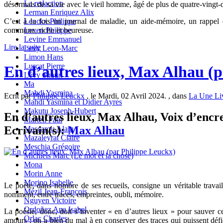
La redaction
désormais de sa vie avec le vieil homme, âgé de plus de quatre-vingt-d
Lerman Enriquez Alix
Leuckx Philippe
C’est à la fois un journal de maladie, un aide-mémoire, un rappel
Leven Philippe
commune, riche et heureuse.
Levine Emmanuel
Lire la suite
Levy Leon-Marc
Limon Hans
Lurçat Pierre
En d’autres lieux, Max Alhau (
Lévy Shaun
Ma
Mahdi Yasmina
Ecrit par
Philippe Leuckx
, le Mardi, 02 Avril 2024. , dans
La Une Li
Mahdi Yasmina et Didier Ayres
Makutu Joseph-Hubert
En d’autres lieux, Max Alhau, Voix d’encre,
Martell Paul
Ecrivain(s):
Max Alhau
Mascarou Alain
Mazaleyrat Claire
Meschia Grégoire
Michiels Marc (Le mot et la chose)
Mona
Morin Anne
Morino Isabelle
Le poète, dans nombre de ses recueils, consigne un véritable travai
Mézil Jean-François
nomment, entre traces, empreintes, oubli, mémoire.
Nguyen Victoire
Ordoñez Ana Isabel
La poésie, donc, doit s’inventer « en d’autres lieux » pour sauver c
Orlac Charles
amours ; on a bien du mal à en conserver des traces qui puissent défi