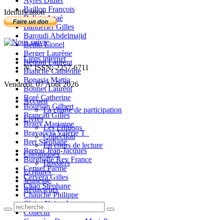
Ayres Didier
Baillon François
Identification
Balista Anaé
Banderier Gilles
Baroudi Abdelmajid
Bedin Lionel
Berger Laurène
Liens internet
Bettoni Laurent
N° ISSN: 2257-6711
Blanche Catherine
Bonasia Mattia
Vendredi, 07 Août 2026
Bonnet Laurent
Boré Catherine
Accueil
Bourson Gilbert
La charte de participation
Brancati Gilles
Livres
Braux Marianne
Les Editions
Bravaccio Valérie T_
Collection
Bret Stéphane
En cours de lecture
Bretou Jean-Jacques
Chroniques
Burghelle Rey France
Dossiers
Ceriset Parme
Ecritures
Cervera Gilles
Jeunesse
Chao Stéphane
Rédacteurs
Chauché Philippe
Claire-Neige Jaunet
Collectif