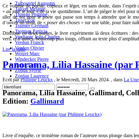
Talbourdel Augustin
Ce volume de poésie, copieux et léger, est sans doute, dans l’esprit d
Talcott Mélanie
«
au jour le jour
» de la vie quotidienne. L’art de piéger le réel pour 
Thireau Philippe
aller de soi pour le poète qui passe son temps à attendre que le mon
Tisset Zoe
d’ouvrir un tiroir, de «
poser des choses
» sur une table, pour faire na
Tramier Germain
Trojman Patricia
Distribué en deux parties, le livre expérimente là deux écritures : des
Vegliante Jean-Charles
vers, et d’autres, beaucoup plus longs, offrant au texte plus d’amplitu
Verdun Franck
Verdun Olivier
Lire la suite
Wetzel Marc
Windecker Pierre
Panorama, Lilia Hassaine (par 
Zaoui Amin
Zobda Sylvie
Zordan Laurence
Ecrit par
Philippe Leuckx
, le Mercredi, 20 Mars 2024. , dans
La Une
Panorama, Lilia Hassaine, Gallimard, Coll.
Edition:
Gallimard
Livre d’enquête, ce troisième roman de l’auteure nous plonge dans le