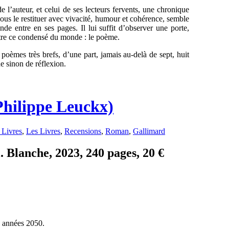
e l’auteur, et celui de ses lecteurs fervents, une chronique
nous le restituer avec vivacité, humour et cohérence, semble
de entre en ses pages. Il lui suffit d’observer une porte,
ître ce condensé du monde : le poème.
 poèmes très brefs, d’une part, jamais au-delà de sept, huit
de sinon de réflexion.
Philippe Leuckx)
 Livres
,
Les Livres
,
Recensions
,
Roman
,
Gallimard
 Blanche, 2023, 240 pages, 20 €
s années 2050.