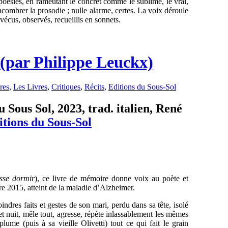
oésies, en rameutant le concret comme le sublime, le vrai,
 encombrer la prosodie ; nulle alarme, certes. La voix déroule
 vécus, observés, recueillis en sonnets.
 (par Philippe Leuckx)
res
,
Les Livres
,
Critiques
,
Récits
,
Editions du Sous-Sol
u Sous Sol, 2023, trad. italien, René
itions du Sous-Sol
isse dormir
), ce livre de mémoire donne voix au poète et
bre 2015, atteint de la maladie d’Alzheimer.
ndres faits et gestes de son mari, perdu dans sa tête, isolé
t nuit, mêle tout, agresse, répète inlassablement les mêmes
lume (puis à sa vieille Olivetti) tout ce qui fait le grain