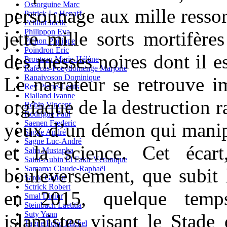
Ossorguine Marc
personnage aux mille ressort
Patrick Le Henaff
Petillot Joelle
Philippon Eva
jette mille sorts mortifère
Pichon Philippe
Poindron Eric
des messes noires dont il e
Prouteau Marie-Hélène
Rafécas-Poeydomenge Marjorie
Ranaivoson Dominique
Le narrateur se retrouve i
Rey Pierre-Louis
Rialland Ivanne
orgiaque de la destruction ra
Robin Vincent
Rodrigue Paul
Saenen Frederic
yeux d’un démon qui manipu
Sagne André
Sagne Luc-André
et la science.
Cet écart
Saha Mustapha
Saint-Aubin El Fakir Véronique
Samama Claude-Raphaël
bouleversement, que subit l
Sarde Galien
Sctrick Robert
en 2015, quelque temps
Smal Didier
Steinbach Laetitia
Suty Yann
islamistes visant le Stade 
Tagne Foko Michel