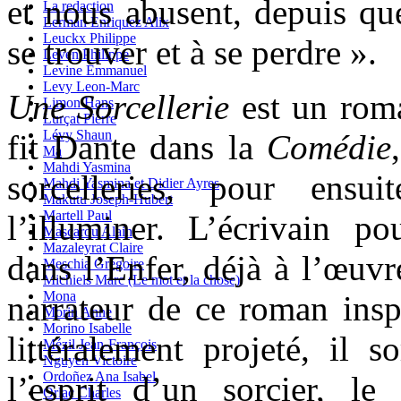
et nous abusent, depuis qu
La redaction
Lerman Enriquez Alix
Leuckx Philippe
se trouver et à se perdre ».
Leven Philippe
Levine Emmanuel
Levy Leon-Marc
Une Sorcellerie
est un rom
Limon Hans
Lurçat Pierre
Lévy Shaun
fit Dante dans la
Comédie
Ma
Mahdi Yasmina
sorcelleries, pour ensui
Mahdi Yasmina et Didier Ayres
Makutu Joseph-Hubert
Martell Paul
l’illuminer. L’écrivain po
Mascarou Alain
Mazaleyrat Claire
dans l’Enfer, déjà à l’œuv
Meschia Grégoire
Michiels Marc (Le mot et la chose)
Mona
narrateur de ce roman inspi
Morin Anne
Morino Isabelle
littéralement projeté, il 
Mézil Jean-François
Nguyen Victoire
Ordoñez Ana Isabel
l’esprit d’un sorcier, l
Orlac Charles