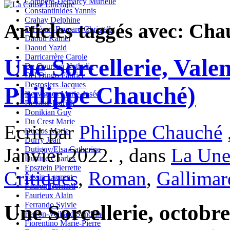
Compère-Demarcy Murielle
Constantinidès Yannis
Crahay Delphine
Articles taggés avec: Cha
D'Hérart-Brocard Christelle
Daoud Kamel
Daoud Yazid
Darricarrère Carole
Une Sorcellerie, Vale
De Courson Nathalie
Del Dingo Fabrice
Desrosiers Jacques
Philippe Chauché)
Desvignes Marie-Josée
Devaux Patrick
Donikian Guy
Du Crest Marie
Ecrit par
Philippe Chauché
Duclos Marie
Durry Jean
Janvier 2022. , dans
La Une
Dutigny/Elsa Catherine
Duttine Charles
Epsztein Pierrette
Critiques
,
Roman
,
Gallimar
Fassin Laurent
Fauren Bernard
Faurieux Alain
Ferrando Sylvie
Une Sorcellerie, octobr
Ferron-Veillard Sandrine
Fiorentino Marie-Pierre