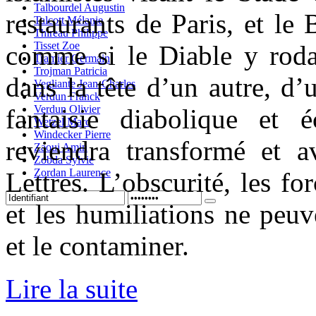
Talbourdel Augustin
restaurants de Paris, et le
Talcott Mélanie
Thireau Philippe
Tisset Zoe
comme si le Diable y roda
Tramier Germain
Trojman Patricia
dans la tête d’un autre, d’
Vegliante Jean-Charles
Verdun Franck
Verdun Olivier
fantaisie diabolique et é
Wetzel Marc
Windecker Pierre
reviendra transformé et 
Zaoui Amin
Zobda Sylvie
Zordan Laurence
Lettres. L’obscurité, les fo
et les humiliations ne peuv
et le contaminer.
Lire la suite