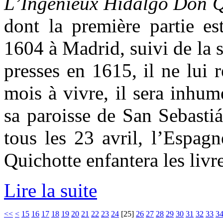
L’Ingénieux Hidalgo Don Q
dont la première partie es
1604 à Madrid, suivi de la s
presses en 1615, il ne lui 
mois à vivre, il sera inhum
sa paroisse de San Sebasti
tous les 23 avril, l’Espagn
Quichotte enfantera les livre
Lire la suite
<<
<
15
16
17
18
19
20
21
22
23
24
[
25
]
26
27
28
29
30
31
32
33
3