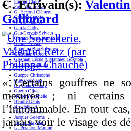
€ . Ecrivain(s):
Valentin
Fourier Claire
Fullenbaum Max
G_ Second Clément
Gallimard
Galabru Sophie
Garcia Alhama
Garcia Cathy
Gau-Gervais Sylvain
Gavard-Perret Jean-Paul
Genon Arnaud
Ghanima Bouzit Fedwa
Ghertman Florent
Glasman Cécile & Matthieu Gosztola
Gosztola Matthieu
Grenier Nicolas
Gueppe Christophe
« Certains gouffres ne so
Guessous Sana
Guyomard Fanny
Guérin Olivia
mesurés ; ni certains
Halpern Gabrielle
Heudré Denis
l’innommable. En tout cas,
Host Michel
Hussain Fawaz
Jacques Goorma
jamais voir le visage des d
Jarboui Haytham
L_ Petauton Martine