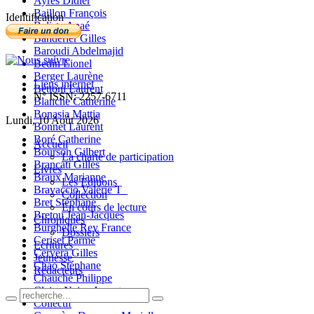
Ayres Didier
Baillon François
Identification
Balista Anaé
Banderier Gilles
Baroudi Abdelmajid
Bedin Lionel
Berger Laurène
Liens internet
Bettoni Laurent
N° ISSN: 2257-6711
Blanche Catherine
Bonasia Mattia
Lundi, 10 Août 2026
Bonnet Laurent
Boré Catherine
Accueil
Bourson Gilbert
La charte de participation
Brancati Gilles
Livres
Braux Marianne
Les Editions
Bravaccio Valérie T_
Collection
Bret Stéphane
En cours de lecture
Bretou Jean-Jacques
Chroniques
Burghelle Rey France
Dossiers
Ceriset Parme
Ecritures
Cervera Gilles
Jeunesse
Chao Stéphane
Rédacteurs
Chauché Philippe
Claire-Neige Jaunet
Collectif