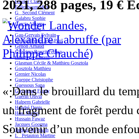
2021, 288 pages, 19 € E
Fourier Claire
Fullenbaum Max
G_ Second Clément
Galabru Sophie
Garcia Alhama
Garcia Cathy
Gau-Gervais Sylvain
Gavard-Perret Jean-Paul
Genon Arnaud
Ghanima Bouzit Fedwa
Ghertman Florent
Glasman Cécile & Matthieu Gosztola
Gosztola Matthieu
Grenier Nicolas
Gueppe Christophe
Guessous Sana
« Dans le brouillard du tem
Guyomard Fanny
Guérin Olivia
Halpern Gabrielle
un fragment de forêt perdu 
Heudré Denis
Host Michel
Hussain Fawaz
Jacques Goorma
Souvenir d’un monde enfou
Jarboui Haytham
L_ Petauton Martine