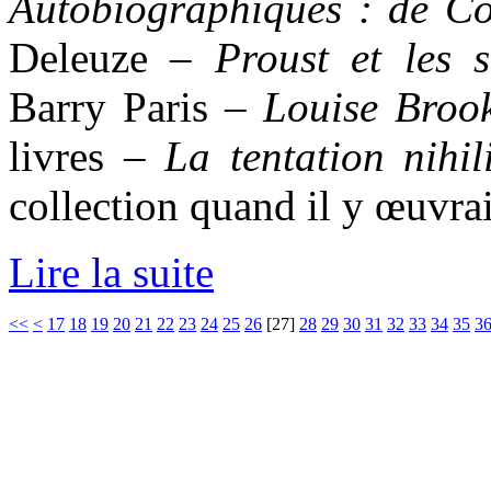
Autobiographiques : de Cor
Deleuze –
Proust et les s
Barry Paris –
Louise Broo
livres –
La tentation nihili
collection quand il y œuvrai
Lire la suite
<<
<
17
18
19
20
21
22
23
24
25
26
[
27
]
28
29
30
31
32
33
34
35
3