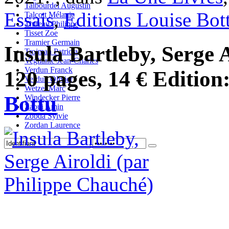
Talbourdel Augustin
Essais
,
Editions Louise Bot
Talcott Mélanie
Thireau Philippe
Tisset Zoe
Tramier Germain
Insula Bartleby, Serge Ai
Trojman Patricia
Vegliante Jean-Charles
Verdun Franck
120 pages, 14 € Edition
Verdun Olivier
Wetzel Marc
Bottu
Windecker Pierre
Zaoui Amin
Zobda Sylvie
Zordan Laurence