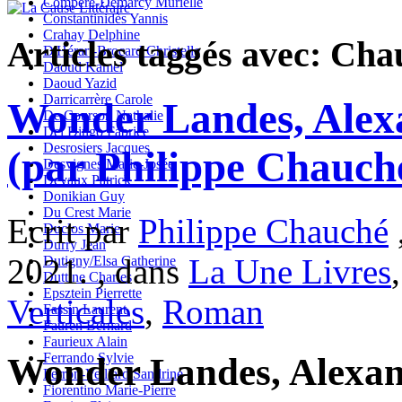
Compère-Demarcy Murielle
Constantinidès Yannis
Crahay Delphine
Articles taggés avec: Cha
D'Hérart-Brocard Christelle
Daoud Kamel
Daoud Yazid
Darricarrère Carole
Wonder Landes, Alex
De Courson Nathalie
Del Dingo Fabrice
Desrosiers Jacques
(par Philippe Chauch
Desvignes Marie-Josée
Devaux Patrick
Donikian Guy
Du Crest Marie
Ecrit par
Philippe Chauché
Duclos Marie
Durry Jean
2021. , dans
La Une Livres
Dutigny/Elsa Catherine
Duttine Charles
Epsztein Pierrette
Verticales
,
Roman
Fassin Laurent
Fauren Bernard
Faurieux Alain
Ferrando Sylvie
Wonder Landes, Alexan
Ferron-Veillard Sandrine
Fiorentino Marie-Pierre