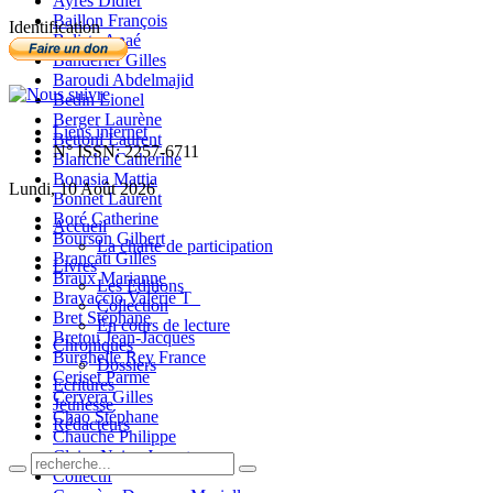
Ayres Didier
Baillon François
Identification
Balista Anaé
Banderier Gilles
Baroudi Abdelmajid
Bedin Lionel
Berger Laurène
Liens internet
Bettoni Laurent
N° ISSN: 2257-6711
Blanche Catherine
Bonasia Mattia
Lundi, 10 Août 2026
Bonnet Laurent
Boré Catherine
Accueil
Bourson Gilbert
La charte de participation
Brancati Gilles
Livres
Braux Marianne
Les Editions
Bravaccio Valérie T_
Collection
Bret Stéphane
En cours de lecture
Bretou Jean-Jacques
Chroniques
Burghelle Rey France
Dossiers
Ceriset Parme
Ecritures
Cervera Gilles
Jeunesse
Chao Stéphane
Rédacteurs
Chauché Philippe
Claire-Neige Jaunet
Collectif