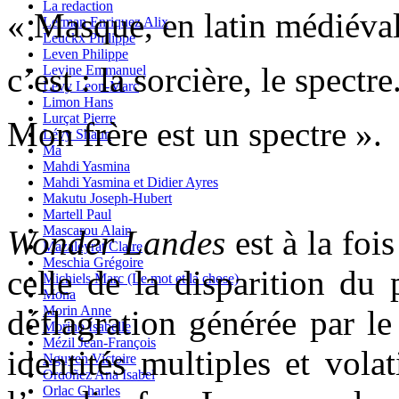
La redaction
« Masque, en latin médiéval
Lerman Enriquez Alix
Leuckx Philippe
Leven Philippe
c’est : la sorcière, le spectre
Levine Emmanuel
Levy Leon-Marc
Limon Hans
Lurçat Pierre
Mon frère est un spectre ».
Lévy Shaun
Ma
Mahdi Yasmina
Mahdi Yasmina et Didier Ayres
Makutu Joseph-Hubert
Martell Paul
Mascarou Alain
Wonder Landes
est à la foi
Mazaleyrat Claire
Meschia Grégoire
celle de la disparition du 
Michiels Marc (Le mot et la chose)
Mona
Morin Anne
déflagration générée par le
Morino Isabelle
Mézil Jean-François
identités multiples et volat
Nguyen Victoire
Ordoñez Ana Isabel
Orlac Charles