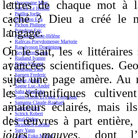
lettres de chaque mot à 
Ossorguine Marc
Patrick Le Henaff
Petillot Joelle
caché ? Dieu a créé le 
Philippon Eva
Pichon Philippe
langage.
Poindron Eric
Prouteau Marie-Hélène
Rafécas-Poeydomenge Marjorie
Ranaivoson Dominique
On le sait, les « littéraire
Rey Pierre-Louis
Rialland Ivanne
avancées scientifiques. Geo
Robin Vincent
Rodrigue Paul
Saenen Frederic
sujet une page amère. Au 
Sagne André
Sagne Luc-André
les scientifiques cultive
Saha Mustapha
Saint-Aubin El Fakir Véronique
Samama Claude-Raphaël
amateurs éclairés, mais il
Sarde Galien
Sctrick Robert
des œuvres à part entièr
Smal Didier
Steinbach Laetitia
Suty Yann
jours mauves
, dont l’
Tagne Foko Michel