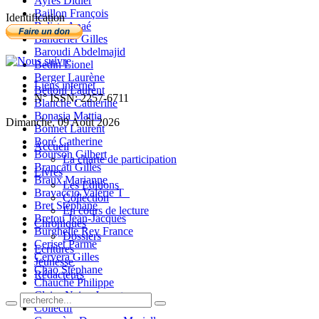
Ayres Didier
Baillon François
Identification
Balista Anaé
Banderier Gilles
Baroudi Abdelmajid
Bedin Lionel
Berger Laurène
Liens internet
Bettoni Laurent
N° ISSN: 2257-6711
Blanche Catherine
Bonasia Mattia
Dimanche, 09 Août 2026
Bonnet Laurent
Boré Catherine
Accueil
Bourson Gilbert
La charte de participation
Brancati Gilles
Livres
Braux Marianne
Les Editions
Bravaccio Valérie T_
Collection
Bret Stéphane
En cours de lecture
Bretou Jean-Jacques
Chroniques
Burghelle Rey France
Dossiers
Ceriset Parme
Ecritures
Cervera Gilles
Jeunesse
Chao Stéphane
Rédacteurs
Chauché Philippe
Claire-Neige Jaunet
Collectif