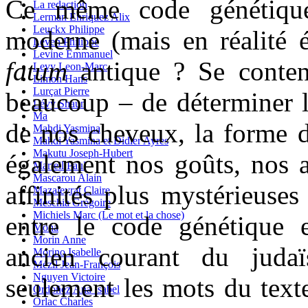
Ce même code génétique 
La redaction
Lerman Enriquez Alix
Leuckx Philippe
moderne (mais en réalité é
Leven Philippe
Levine Emmanuel
fatum
antique ? Se content
Levy Leon-Marc
Limon Hans
Lurçat Pierre
beaucoup – de déterminer l
Lévy Shaun
Ma
de nos cheveux, la forme de
Mahdi Yasmina
Mahdi Yasmina et Didier Ayres
Makutu Joseph-Hubert
également nos goûts, nos ac
Martell Paul
Mascarou Alain
affinités plus mystérieuses
Mazaleyrat Claire
Meschia Grégoire
Michiels Marc (Le mot et la chose)
entre le code génétique 
Mona
Morin Anne
ancien courant du juda
Morino Isabelle
Mézil Jean-François
Nguyen Victoire
seulement les mots du texte
Ordoñez Ana Isabel
Orlac Charles