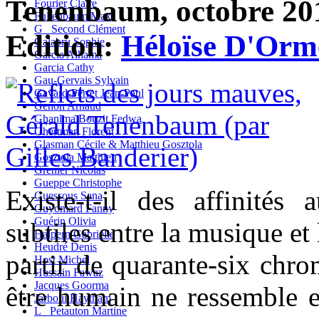
Tenenbaum, octobre 201
Fourier Claire
Fullenbaum Max
G_ Second Clément
Edition:
Héloïse D'Orm
Galabru Sophie
Garcia Alhama
Garcia Cathy
Gau-Gervais Sylvain
Gavard-Perret Jean-Paul
Genon Arnaud
Ghanima Bouzit Fedwa
Ghertman Florent
Glasman Cécile & Matthieu Gosztola
Gosztola Matthieu
Grenier Nicolas
Gueppe Christophe
Existe-t-il des affinités 
Guessous Sana
Guyomard Fanny
Guérin Olivia
subtiles entre la musique et
Halpern Gabrielle
Heudré Denis
partir de quarante-six chr
Host Michel
Hussain Fawaz
Jacques Goorma
être humain ne ressemble e
Jarboui Haytham
L_ Petauton Martine