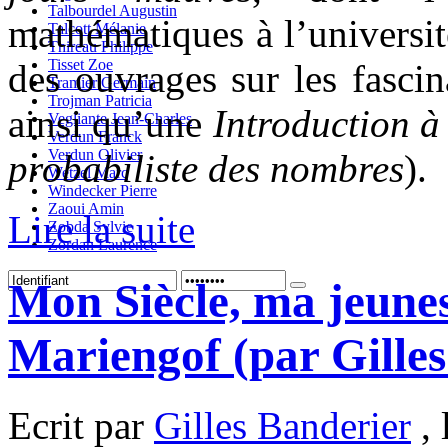
Talbourdel Augustin
mathématiques à l’universit
Talcott Mélanie
Thireau Philippe
Tisset Zoe
des ouvrages sur les fasci
Tramier Germain
Trojman Patricia
ainsi qu’une
Introduction à 
Vegliante Jean-Charles
Verdun Franck
Verdun Olivier
probabiliste des nombres
).
Wetzel Marc
Windecker Pierre
Zaoui Amin
Lire la suite
Zobda Sylvie
Zordan Laurence
Mon Siècle, ma jeunes
Mariengof (par Gilles
Ecrit par
Gilles Banderier
, 