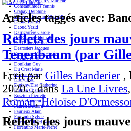
Compère-Demarcy Murielle
Constantinidès Yannis
Crahay Delphine
Articles taggés avec: Band
D'Hérart-Brocard Christelle
Daoud Kamel
Daoud Yazid
Darricarrère Carole
Reflets des jours mau
De Courson Nathalie
Del Dingo Fabrice
Desrosiers Jacques
Tenenbaum (par Gille
Desvignes Marie-Josée
Devaux Patrick
Donikian Guy
Du Crest Marie
Ecrit par
Gilles Banderier
, 
Duclos Marie
Durry Jean
2020. , dans
La Une Livres
Dutigny/Elsa Catherine
Duttine Charles
Epsztein Pierrette
Roman
,
Héloïse D'Ormesso
Fassin Laurent
Fauren Bernard
Faurieux Alain
Ferrando Sylvie
Reflets des jours mauve
Ferron-Veillard Sandrine
Fiorentino Marie-Pierre