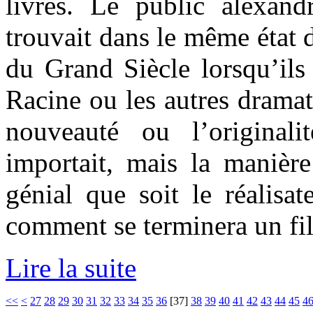
livres. Le public alexan
trouvait dans le même état d
du Grand Siècle lorsqu’ils 
Racine ou les autres dramatu
nouveauté ou l’original
importait, mais la manière 
génial que soit le réalisat
comment se terminera un fil
Lire la suite
<<
<
27
28
29
30
31
32
33
34
35
36
[
37
]
38
39
40
41
42
43
44
45
4