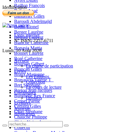
Ayres Didier
Baillon François
Identification
Balista Anaé
Banderier Gilles
Baroudi Abdelmajid
Bedin Lionel
Berger Laurène
Liens internet
Bettoni Laurent
N° ISSN: 2257-6711
Blanche Catherine
Bonasia Mattia
Lundi, 10 Août 2026
Bonnet Laurent
Boré Catherine
Accueil
Bourson Gilbert
La charte de participation
Brancati Gilles
Livres
Braux Marianne
Les Editions
Bravaccio Valérie T_
Collection
Bret Stéphane
En cours de lecture
Bretou Jean-Jacques
Chroniques
Burghelle Rey France
Dossiers
Ceriset Parme
Ecritures
Cervera Gilles
Jeunesse
Chao Stéphane
Rédacteurs
Chauché Philippe
Claire-Neige Jaunet
Collectif