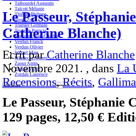
Talbourdel Augustin
Talcott Mélanie
Le Passeur, Stéphanie
Thireau Philippe
Tisset Zoe
Tramier Germain
Catherine Blanche)
Trojman Patricia
Vegliante Jean-Charles
Verdun Franck
Verdun Olivier
Ecrit par
Catherine Blanche
Wetzel Marc
Windecker Pierre
Zaoui Amin
Novembre 2021. , dans
La 
Zobda Sylvie
Zordan Laurence
Recensions
,
Récits
,
Gallima
Le Passeur, Stéphanie C
129 pages, 12,50 € Edit