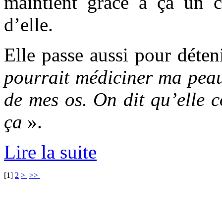
maintient grâce à ça un ce
d’elle.
Elle passe aussi pour déten
pourrait médiciner ma peau
de mes os. On dit qu’elle c
ça
».
Lire la suite
[
1
]
2
>
>>