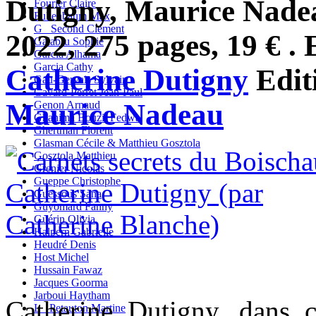
Dutigny, Maurice Nadea
Fourier Claire
Fullenbaum Max
G_ Second Clément
2022, 275 pages, 19 € . 
Galabru Sophie
Garcia Alhama
Garcia Cathy
Catherine Dutigny
Edit
Gau-Gervais Sylvain
Gavard-Perret Jean-Paul
Maurice Nadeau
Genon Arnaud
Ghanima Bouzit Fedwa
Ghertman Florent
Glasman Cécile & Matthieu Gosztola
Gosztola Matthieu
Grenier Nicolas
Gueppe Christophe
Guessous Sana
Guyomard Fanny
Guérin Olivia
Halpern Gabrielle
Heudré Denis
Host Michel
Hussain Fawaz
Jacques Goorma
Jarboui Haytham
Catherine Dutigny, dans 
L_ Petauton Martine