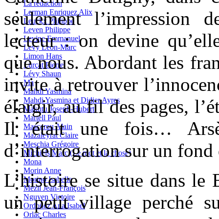
La redaction
Lerman Enriquez Alix
seulement l’impression 
Leuckx Philippe
Leven Philippe
lecteur : on devine qu’el
Levine Emmanuel
Levy Leon-Marc
Limon Hans
que nous. Abordant les fran
Lurçat Pierre
Lévy Shaun
invite à retrouver l’innocen
Ma
Mahdi Yasmina
Mahdi Yasmina et Didier Ayres
élargir, au fil des pages, l’
Makutu Joseph-Hubert
Martell Paul
Il était une fois… Ars
Mascarou Alain
Mazaleyrat Claire
Meschia Grégoire
d’interrogation sur un fond 
Michiels Marc (Le mot et la chose)
Mona
Morin Anne
L’histoire se situe dans le
Morino Isabelle
Mézil Jean-François
un petit village perché 
Nguyen Victoire
Ordoñez Ana Isabel
Orlac Charles