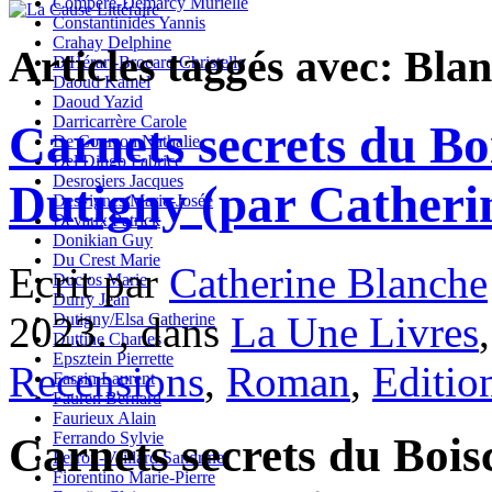
Compère-Demarcy Murielle
Constantinidès Yannis
Crahay Delphine
Articles taggés avec: Bla
D'Hérart-Brocard Christelle
Daoud Kamel
Daoud Yazid
Darricarrère Carole
Carnets secrets du Bo
De Courson Nathalie
Del Dingo Fabrice
Desrosiers Jacques
Dutigny (par Catheri
Desvignes Marie-Josée
Devaux Patrick
Donikian Guy
Du Crest Marie
Ecrit par
Catherine Blanche
Duclos Marie
Durry Jean
2023. , dans
La Une Livres
Dutigny/Elsa Catherine
Duttine Charles
Epsztein Pierrette
Recensions
,
Roman
,
Editio
Fassin Laurent
Fauren Bernard
Faurieux Alain
Ferrando Sylvie
Carnets secrets du Bois
Ferron-Veillard Sandrine
Fiorentino Marie-Pierre