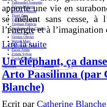
Talbourdel Augustin
apporte une vie en surabond
Talcott Mélanie
Thireau Philippe
Tisset Zoe
se mêlent sans cesse, à 
Tramier Germain
Trojman Patricia
l’énergie et à l’imagination
Vegliante Jean-Charles
Verdun Franck
Verdun Olivier
Lire la suite
Wetzel Marc
Windecker Pierre
Zaoui Amin
Zobda Sylvie
Un éléphant, ça dans
Zordan Laurence
Arto Paasilinna (par
Blanche)
Ecrit par
Catherine Blanche