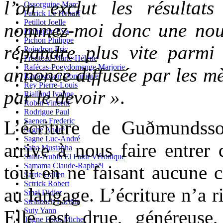
l’on exclut les résultat
Ossorguine Marc
Patrick Le Henaff
Petillot Joelle
nommez-moi donc une nouv
Philippon Eva
Pichon Philippe
répandre plus vite parmi
Poindron Eric
Prouteau Marie-Hélène
Rafécas-Poeydomenge Marjorie
annonce diffusée par les mè
Ranaivoson Dominique
Rey Pierre-Louis
par le devoir »
.
Rialland Ivanne
Robin Vincent
Rodrigue Paul
Saenen Frederic
L’écriture de Guðmundsso
Sagne André
Sagne Luc-André
arrive à nous faire entrer 
Saha Mustapha
Saint-Aubin El Fakir Véronique
Samama Claude-Raphaël
tout en ne faisant aucune 
Sarde Galien
Sctrick Robert
au langage. L’écriture n’a r
Smal Didier
Steinbach Laetitia
Suty Yann
Elle est drue, généreuse, 
Tagne Foko Michel