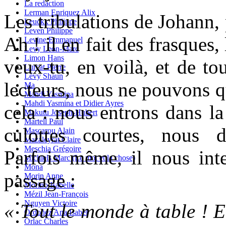
La redaction
Lerman Enriquez Alix
Les tribulations de Johann, 
Leuckx Philippe
Leven Philippe
Ah ! il en fait des frasques,
Levine Emmanuel
Levy Leon-Marc
Limon Hans
veux-tu, en voilà, et de to
Lurçat Pierre
Lévy Shaun
lecteurs, nous ne pouvons q
Ma
Mahdi Yasmina
Mahdi Yasmina et Didier Ayres
cela : nous entrons dans la
Makutu Joseph-Hubert
Martell Paul
culottes courtes, nous 
Mascarou Alain
Mazaleyrat Claire
Meschia Grégoire
Parfois même, il nous in
Michiels Marc (Le mot et la chose)
Mona
passage :
Morin Anne
Morino Isabelle
Mézil Jean-François
Nguyen Victoire
« Tout le monde à table ! Eh
Ordoñez Ana Isabel
Orlac Charles