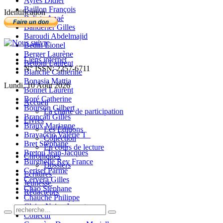
Ayres Didier
Baillon François
Identification
Balista Anaé
Banderier Gilles
Baroudi Abdelmajid
Bedin Lionel
Berger Laurène
Liens internet
Bettoni Laurent
N° ISSN: 2257-6711
Blanche Catherine
Bonasia Mattia
Lundi, 10 Août 2026
Bonnet Laurent
Boré Catherine
Accueil
Bourson Gilbert
La charte de participation
Brancati Gilles
Livres
Braux Marianne
Les Editions
Bravaccio Valérie T_
Collection
Bret Stéphane
En cours de lecture
Bretou Jean-Jacques
Chroniques
Burghelle Rey France
Dossiers
Ceriset Parme
Ecritures
Cervera Gilles
Jeunesse
Chao Stéphane
Rédacteurs
Chauché Philippe
Claire-Neige Jaunet
Collectif