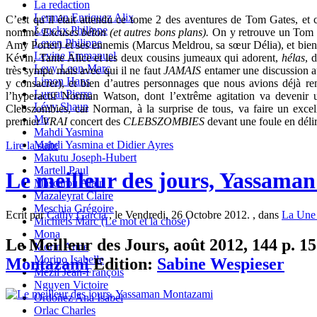
La redaction
Lerman Enriquez Alix
C’est qu’il était attendu ce tome 2 des aventures de Tom Gates, et c
Leuckx Philippe
nommé
Excuses béton (et autres bons plans).
On y retrouve un Tom Ga
Leven Philippe
Amy Porter) et ses ennemis (Marcus Meldrou, sa sœur Délia), et bien sû
Levine Emmanuel
Kévin, Tante Alice et les deux cousins jumeaux qui adorent,
hélas
, 
Levy Leon-Marc
très sympa mais avec qui il ne faut
JAMAIS
entamer une discussion au
Limon Hans
y consacrer), et bien d’autres personnages que nous avions déjà re
Lurçat Pierre
l’hyperactif Norman Watson, dont l’extrême agitation va devenir
Lévy Shaun
Clebszombies, car Norman, à la surprise de tous, va faire un excel
Ma
premier
VRAI
concert des
CLEBSZOMBIES
devant une foule en délir
Mahdi Yasmina
Mahdi Yasmina et Didier Ayres
Lire la suite
Makutu Joseph-Hubert
Martell Paul
Le meilleur des jours, Yassam
Mascarou Alain
Mazaleyrat Claire
Meschia Grégoire
Ecrit par
Cathy Garcia
, le Vendredi, 26 Octobre 2012. , dans
La Une 
Michiels Marc (Le mot et la chose)
Mona
Le Meilleur des Jours, août 2012, 144 p. 15
Morin Anne
Morino Isabelle
Montazami
Edition:
Sabine Wespieser
Mézil Jean-François
Nguyen Victoire
Ordoñez Ana Isabel
Orlac Charles