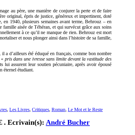
ge au père, une manière de conjurer la perte et de faire
ère original, épris de justice, généreux et impertinent, doté
ce, en 1940, plusieurs semaines avant terme, Behrouz – en
e famille aisée de Téhéran, et qui survécut grâce aux soins
ionnellement à ce qu’il ne manque de rien. Behrouz est mort
mortaliser et nous plonger ainsi dans l’histoire de sa famille,
0, il a d’ailleurs été éduqué en français, comme bon nombre
s «
pris dans une ivresse sans limite devant la vastitude des
 lui assurent leur soutien pécuniaire, après avoir épousé
n éternel étudiant.
vres
,
Les Livres
,
Critiques
,
Roman
,
Le Mot et le Reste
 . Ecrivain(s):
André Bucher