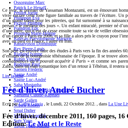
Ossorguine Marc
Patrick Le Henaff
Ce livre, le premier de Yassaman Montazami, est un émouvant homma
Petillot Joelle
vivre encore cette forte figure familiale au travers de l’écriture. Un p
Philippon Eva
d’un grand talent pour les pitreries, qui fut surnommé à sa naissan
Pichon Philippe
persan « le meilleur des jours ». Un enfant miraculé, premier né d’un
Poindron Eric
d’une mère, qui n’eut de cesse ensuite toute sa vie de veiller obsess
Prouteau Marie-Hélène
d’un cancer à Paris en 2006, et sa fille a alors pris le crayon pour l’im
Rafécas-Poeydomenge Marjorie
avec un pied en France, l’autre en Iran.
Ranaivoson Dominique
Rey Pierre-Louis
Son père est envoyé faire des études à Paris vers la fin des années 6
Rialland Ivanne
d’enfants de la bourgeoisie téhéranaise de l’époque. Il se trouve alor
Robin Vincent
connaissances qu’il pouvait acquérir à Paris
» et comme ses parents
Rodrigue Paul
Zahra, dans un élan romantique lors d’un retour à Téhéran, il restera u
Saenen Frederic
Sagne André
Lire la suite
Sagne Luc-André
Saha Mustapha
Fée d'hiver, André Bucher
Saint-Aubin El Fakir Véronique
Samama Claude-Raphaël
Sarde Galien
Ecrit par
Cathy Garcia
, le Lundi, 22 Octobre 2012. , dans
La Une Li
Sctrick Robert
Smal Didier
Fée d’hiver, décembre 2011, 160 pages, 16 €
Steinbach Laetitia
Suty Yann
Edition:
Le Mot et le Reste
Tagne Foko Michel