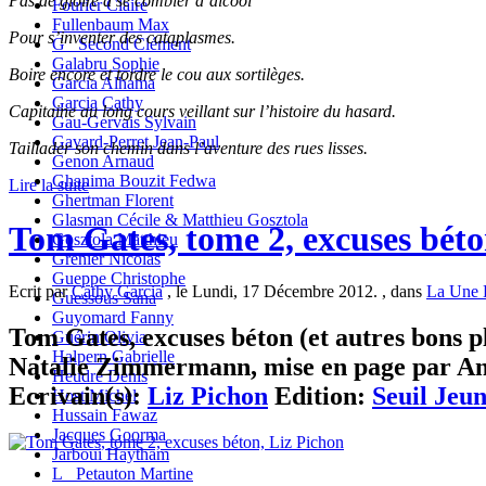
Pas de gloire à se combler d’alcool
Fourier Claire
Fullenbaum Max
Pour s’inventer des cataplasmes.
G_ Second Clément
Galabru Sophie
Boire encore et tordre le cou aux sortilèges.
Garcia Alhama
Garcia Cathy
Capitaine au long cours veillant sur l’histoire du hasard.
Gau-Gervais Sylvain
Gavard-Perret Jean-Paul
Taillader son chemin dans l’aventure des rues lisses.
Genon Arnaud
Ghanima Bouzit Fedwa
Lire la suite
Ghertman Florent
Glasman Cécile & Matthieu Gosztola
Tom Gates, tome 2, excuses béto
Gosztola Matthieu
Grenier Nicolas
Gueppe Christophe
Ecrit par
Cathy Garcia
, le Lundi, 17 Décembre 2012. , dans
La Une 
Guessous Sana
Guyomard Fanny
Tom Gates, excuses béton (et autres bons pl
Guérin Olivia
Halpern Gabrielle
Natalie Zimmermann, mise en page par Anne
Heudré Denis
Ecrivain(s):
Liz Pichon
Edition:
Seuil Jeun
Host Michel
Hussain Fawaz
Jacques Goorma
Jarboui Haytham
L_ Petauton Martine