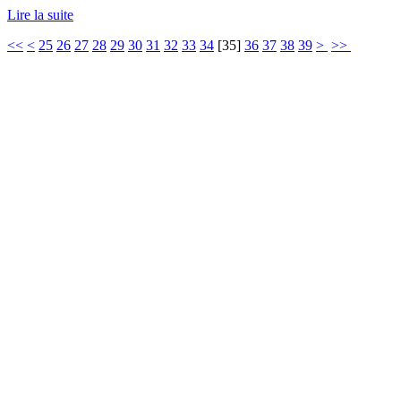
Lire la suite
<<
<
25
26
27
28
29
30
31
32
33
34
[
35
]
36
37
38
39
>
>>