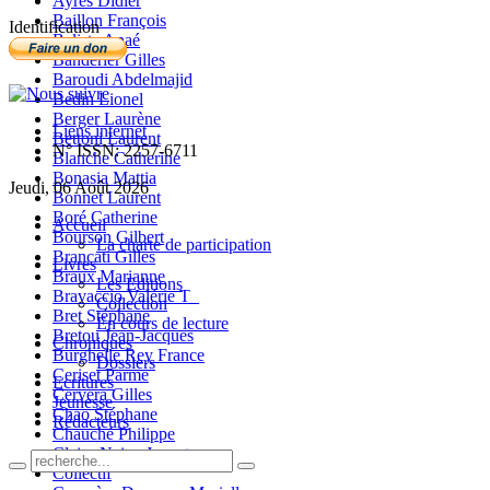
Ayres Didier
Baillon François
Identification
Balista Anaé
Banderier Gilles
Baroudi Abdelmajid
Bedin Lionel
Berger Laurène
Liens internet
Bettoni Laurent
N° ISSN: 2257-6711
Blanche Catherine
Bonasia Mattia
Jeudi, 06 Août 2026
Bonnet Laurent
Boré Catherine
Accueil
Bourson Gilbert
La charte de participation
Brancati Gilles
Livres
Braux Marianne
Les Editions
Bravaccio Valérie T_
Collection
Bret Stéphane
En cours de lecture
Bretou Jean-Jacques
Chroniques
Burghelle Rey France
Dossiers
Ceriset Parme
Ecritures
Cervera Gilles
Jeunesse
Chao Stéphane
Rédacteurs
Chauché Philippe
Claire-Neige Jaunet
Collectif