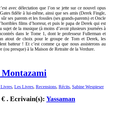
’est avec délectation que l’on se jette sur ce nouvel opus
tes fidèle à lui-même, ainsi que ses amis (Derek Fingle,
r ses parents et les fossiles (ses grands-parents) et Oncle
d’horribles films d’horreur, et puis le papa de Derek qui est
 sujet de la musique (à moins d’avoir plusieurs journées à
ncontrés dans le Tome 1, dont le professeur Fullerman et
 un atout de choix pour le groupe de Tom et Derek, les
lent batteur ! Et c’est comme ça que nous assisterons au
e (ou presque) à la Maison de Retraite de la Verdure.
an Montazami
Livres
,
Les Livres
,
Recensions
,
Récits
,
Sabine Wespieser
 € . Ecrivain(s):
Yassaman