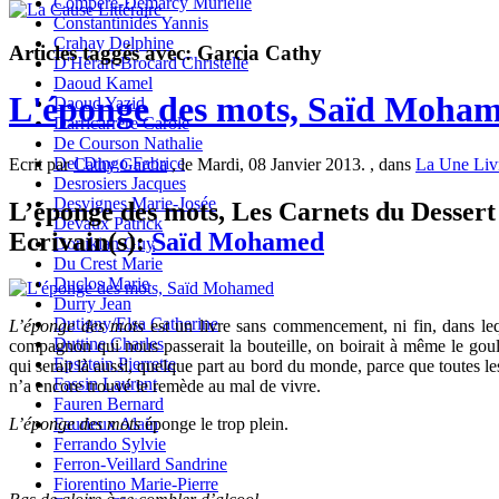
Compère-Demarcy Murielle
Constantinidès Yannis
Crahay Delphine
Articles taggés avec: Garcia Cathy
D'Hérart-Brocard Christelle
Daoud Kamel
L'éponge des mots, Saïd Moha
Daoud Yazid
Darricarrère Carole
De Courson Nathalie
Del Dingo Fabrice
Ecrit par
Cathy Garcia
, le Mardi, 08 Janvier 2013. , dans
La Une Liv
Desrosiers Jacques
Desvignes Marie-Josée
L’éponge des mots, Les Carnets du Dessert 
Devaux Patrick
Ecrivain(s):
Saïd Mohamed
Donikian Guy
Du Crest Marie
Duclos Marie
Durry Jean
Dutigny/Elsa Catherine
L’éponge des mots
est un livre sans commencement, ni fin, dans leq
Duttine Charles
compagnon qui nous passerait la bouteille, on boirait à même le goulo
Epsztein Pierrette
qui serait là aussi, quelque part au bord du monde, parce que toutes les 
Fassin Laurent
n’a encore trouvé le remède au mal de vivre.
Fauren Bernard
Faurieux Alain
L’éponge des mots
éponge le trop plein.
Ferrando Sylvie
Ferron-Veillard Sandrine
Fiorentino Marie-Pierre