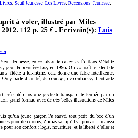
Livres
,
Seuil Jeunesse
,
Les Livres
,
Recensions
,
Jeunesse
,
prit à voler, illustré par Miles
2012. 112 p. 25 € . Ecrivain(s):
Luis
e Seuil Jeunesse, en collaboration avec les Éditions Métailié
er
,
pour la première fois, en 1996. On connaît le talent de
nts, fidèle à lui-même, cela donne une fable intelligente,
s. On y parle d’amitié, de courage, de confiance, d’entraide
 est présenté dans une pochette transparente fermée par un
ion grand format, avec de très belles illustrations de Miles
uis qu’un jeune garçon l’a sauvé, tout petit, du bec d’un
ances pour deux mois, Zorbas sait qu’il va pouvoir lui aussi
 pour son confort : logis, nourriture, et la liberté d’aller et