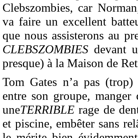
Clebszombies, car Norman, 
va faire un excellent batt
que nous assisterons au p
CLEBSZOMBIES
devant un
presque) à la Maison de Retr
Tom Gates n’a pas (trop)
entre son groupe, manger d
une
TERRIBLE
rage de dent
et piscine, embêter sans re
le mérite bien évidemment)