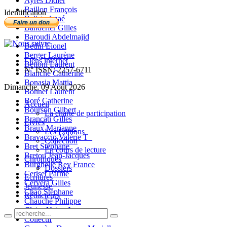
Ayres Didier
Baillon François
Identification
Balista Anaé
Banderier Gilles
Baroudi Abdelmajid
Bedin Lionel
Berger Laurène
Liens internet
Bettoni Laurent
N° ISSN: 2257-6711
Blanche Catherine
Bonasia Mattia
Dimanche, 09 Août 2026
Bonnet Laurent
Boré Catherine
Accueil
Bourson Gilbert
La charte de participation
Brancati Gilles
Livres
Braux Marianne
Les Editions
Bravaccio Valérie T_
Collection
Bret Stéphane
En cours de lecture
Bretou Jean-Jacques
Chroniques
Burghelle Rey France
Dossiers
Ceriset Parme
Ecritures
Cervera Gilles
Jeunesse
Chao Stéphane
Rédacteurs
Chauché Philippe
Claire-Neige Jaunet
Collectif