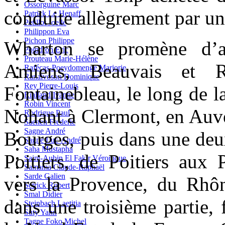
Ossorguine Marc
conduite allègrement par un
Patrick Le Henaff
Petillot Joelle
Philippon Eva
Pichon Philippe
Wharton se promène d’
Poindron Eric
Prouteau Marie-Hélène
Amiens, Beauvais et 
Rafécas-Poeydomenge Marjorie
Ranaivoson Dominique
Rey Pierre-Louis
Fontainebleau, le long de la
Rialland Ivanne
Robin Vincent
Nohant à Clermont, en Auve
Rodrigue Paul
Saenen Frederic
Sagne André
Bourges, puis dans une deux
Sagne Luc-André
Saha Mustapha
Poitiers, de Poitiers aux 
Saint-Aubin El Fakir Véronique
Samama Claude-Raphaël
Sarde Galien
vers la Provence, du Rhôn
Sctrick Robert
Smal Didier
dans une troisième partie, 
Steinbach Laetitia
Suty Yann
Tagne Foko Michel