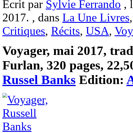
Ecrit par
Sylvie Ferrando
, 
2017. , dans
La Une Livres
Critiques
,
Récits
,
USA
,
Voy
Voyager, mai 2017, trad
Furlan, 320 pages, 22,50
Russel Banks
Edition:
A