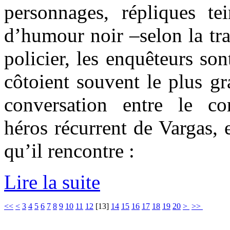
personnages, répliques te
d’humour noir –selon la tr
policier, les enquêteurs son
côtoient souvent le plus gr
conversation entre le c
héros récurrent de Vargas, e
qu’il rencontre :
Lire la suite
<<
<
3
4
5
6
7
8
9
10
11
12
[
13
]
14
15
16
17
18
19
20
>
>>