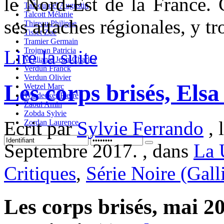
le Nord-Est de la France. 
Talbourdel Augustin
Talcott Mélanie
ses attaches régionales, y tr
Thireau Philippe
Tisset Zoe
Tramier Germain
Trojman Patricia
Lire la suite
Vegliante Jean-Charles
Verdun Franck
Verdun Olivier
Les corps brisés, El
Wetzel Marc
Windecker Pierre
Zaoui Amin
Zobda Sylvie
Ecrit par
Sylvie Ferrando
, 
Zordan Laurence
Septembre 2017. , dans
La 
Critiques
,
Série Noire (Gall
Les corps brisés, mai 2