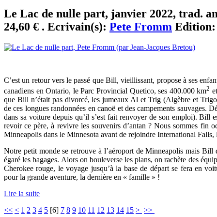
Le Lac de nulle part, janvier 2022, trad. a
24,60 € . Ecrivain(s):
Pete Fromm
Edition
C’est un retour vers le passé que Bill, vieillissant, propose à ses enf
2
canadiens en Ontario, le Parc Provincial Quetico, ses 400.000 km
et
que Bill n’était pas divorcé, les jumeaux Al et Trig (Algèbre et Trig
de ces longues randonnées en canoë et des campements sauvages. Dés
dans sa voiture depuis qu’il s’est fait renvoyer de son emploi). Bil
revoir ce père, à revivre les souvenirs d’antan ? Nous sommes fin o
Minneapolis dans le Minnesota avant de rejoindre International Falls, la
Notre petit monde se retrouve à l’aéroport de Minneapolis mais Bill q
égaré les bagages. Alors on bouleverse les plans, on rachète des équ
Cherokee rouge, le voyage jusqu’à la base de départ se fera en voit
pour la grande aventure, la dernière en « famille » !
Lire la suite
<<
<
1
2
3
4
5
[
6
]
7
8
9
10
11
12
13
14
15
>
>>