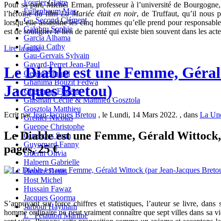
Fourier Claire
Pour sa part, Michel Erman, professeur à l’université de Bourgogne,
Fullenbaum Max
l’héroïne du film
La Mariée était en noir
, de Truffaut, qu’il nou
G_ Second Clément
lorsqu’elle assassine les cinq hommes qu’elle prend pour responsabl
Galabru Sophie
est de souligner le lien de parenté qui existe bien souvent dans les ac
Garcia Alhama
Garcia Cathy
Lire la suite
Gau-Gervais Sylvain
Gavard-Perret Jean-Paul
Le Diable est une Femme, Géral
Genon Arnaud
Ghanima Bouzit Fedwa
Jacques Bretou)
Ghertman Florent
Glasman Cécile & Matthieu Gosztola
Gosztola Matthieu
Ecrit par
Jean-Jacques Bretou
, le Lundi, 14 Mars 2022. , dans
La Une
Grenier Nicolas
Gueppe Christophe
Le Diable est une Femme, Gérald Wittock, 
Guessous Sana
Guyomard Fanny
pages, 25 €
Guérin Olivia
Halpern Gabrielle
Heudré Denis
Host Michel
Hussain Fawaz
Jacques Goorma
S’appuyant sur force chiffres et statistiques, l’auteur se livre, da
Jarboui Haytham
homme ordinaire ne peut vraiment connaître que sept villes dans sa vie
L_ Petauton Martine