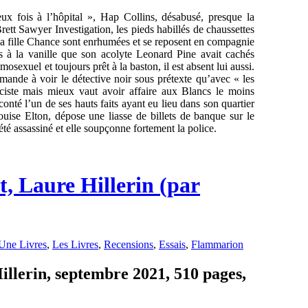
ux fois à l’hôpital », Hap Collins, désabusé, presque la
ett Sawyer Investigation, les pieds habillés de chaussettes
 sa fille Chance sont enrhumées et se reposent en compagnie
ts à la vanille que son acolyte Leonard Pine avait cachés
mosexuel et toujours prêt à la baston, il est absent lui aussi.
ande à voir le détective noir sous prétexte qu’avec « les
aciste mais mieux vaut avoir affaire aux Blancs le moins
r conté l’un de ses hauts faits ayant eu lieu dans son quartier
uise Elton, dépose une liasse de billets de banque sur le
été assassiné et elle soupçonne fortement la police.
t, Laure Hillerin (par
Une Livres
,
Les Livres
,
Recensions
,
Essais
,
Flammarion
illerin, septembre 2021, 510 pages,