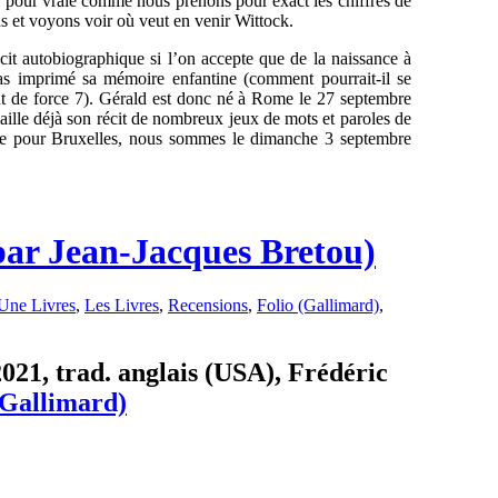
a pour vraie comme nous prenons pour exact les chiffres de
et voyons voir où veut en venir Wittock.
écit autobiographique si l’on accepte que de la naissance à
 pas imprimé sa mémoire enfantine (comment pourrait-il se
ent de force 7). Gérald est donc né à Rome le 27 septembre
ille déjà son récit de nombreux jeux de mots et paroles de
nage pour Bruxelles, nous sommes le dimanche 3 septembre
par Jean-Jacques Bretou)
Une Livres
,
Les Livres
,
Recensions
,
Folio (Gallimard)
,
021, trad. anglais (USA), Frédéric
(Gallimard)