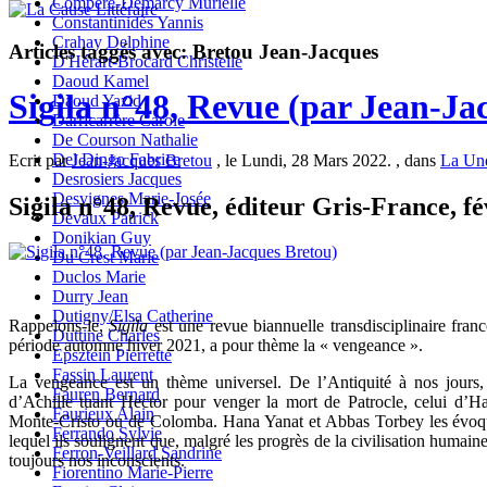
Compère-Demarcy Murielle
Constantinidès Yannis
Crahay Delphine
Articles taggés avec: Bretou Jean-Jacques
D'Hérart-Brocard Christelle
Daoud Kamel
Sigila n°48, Revue (par Jean-Ja
Daoud Yazid
Darricarrère Carole
De Courson Nathalie
Del Dingo Fabrice
Ecrit par
Jean-Jacques Bretou
, le Lundi, 28 Mars 2022. , dans
La Une
Desrosiers Jacques
Desvignes Marie-Josée
Sigila n°48, Revue, éditeur Gris-France, fé
Devaux Patrick
Donikian Guy
Du Crest Marie
Duclos Marie
Durry Jean
Dutigny/Elsa Catherine
Rappelons-le,
Sigila
est une revue biannuelle transdisciplinaire fran
Duttine Charles
période automne hiver 2021, a pour thème la « vengeance ».
Epsztein Pierrette
Fassin Laurent
La vengeance est un thème universel. De l’Antiquité à nos jours
Fauren Bernard
d’Achille tuant Hector pour venger la mort de Patrocle, celui d’
Faurieux Alain
Monte-Cristo ou de Colomba. Hana Yanat et Abbas Torbey les évoque 
Ferrando Sylvie
lequel ils soulignent que, malgré les progrès de la civilisation humaine
Ferron-Veillard Sandrine
toujours nos inconscients.
Fiorentino Marie-Pierre