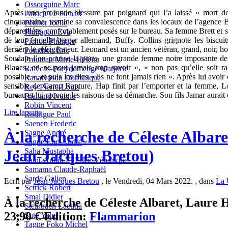
Ossorguine Marc
Après une profonde blessure par poignard qui l’a laissé « mort de
Patrick Le Henaff
cinquantaine, termine sa convalescence dans les locaux de l’agence Br
Petillot Joelle
dépareillées, confortablement posés sur le bureau. Sa femme Brett et
Philippon Eva
de leur femelle berger allemand, Buffy. Collins grignote les biscui
Pichon Philippe
derrière le réfrigérateur. Leonard est un ancien vétéran, grand, noir, ho
Poindron Eric
Soudain l’on pousse la porte, une grande femme noire imposante dem
Prouteau Marie-Hélène
Blancs, on ne peut jamais trop savoir », « non pas qu’elle soit r
Rafécas-Poeydomenge Marjorie
possible », et puis les flics « ils ne font jamais rien ». Après lui avoi
Ranaivoson Dominique
sensible de Camp Rapture, Hap finit par l’emporter et la femme, Lo
Rey Pierre-Louis
bureau et lui raconte les raisons de sa démarche. Son fils Jamar aurait 
Rialland Ivanne
Robin Vincent
Lire la suite
Rodrigue Paul
Saenen Frederic
À la recherche de Céleste Albare
Sagne André
Sagne Luc-André
Saha Mustapha
Jean-Jacques Bretou)
Saint-Aubin El Fakir Véronique
Samama Claude-Raphaël
Sarde Galien
Ecrit par
Jean-Jacques Bretou
, le Vendredi, 04 Mars 2022. , dans
La 
Sctrick Robert
Smal Didier
À la recherche de Céleste Albaret, Laure H
Steinbach Laetitia
23,90 € Edition:
Flammarion
Suty Yann
Tagne Foko Michel