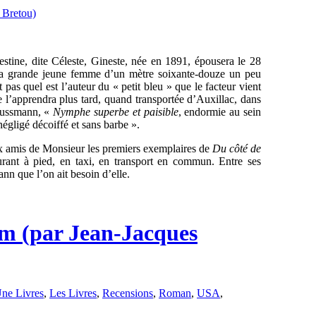
estine, dite Céleste, Gineste, née en 1891, épousera le 28
 la grande jeune femme d’un mètre soixante-douze un peu
t pas quel est l’auteur du « petit bleu » que le facteur vient
le l’apprendra plus tard, quand transportée d’Auxillac, dans
Haussmann, «
Nymphe superbe et paisible
, endormie au sein
négligé décoiffé et sans barbe ».
 aux amis de Monsieur les premiers exemplaires de
Du côté de
urant à pied, en taxi, en transport en commun. Entre ses
ann que l’on ait besoin d’elle.
mm (par Jean-Jacques
ne Livres
,
Les Livres
,
Recensions
,
Roman
,
USA
,