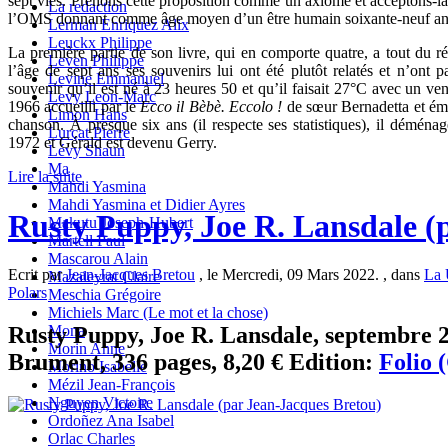
sept vies. Prenons cette proposition comme un axiome et acceptons-l
La redaction
l’OMS donnant comme âge moyen d’un être humain soixante-neuf ans 
Lerman Enriquez Alix
Leuckx Philippe
La première partie de son livre, qui en comporte quatre, a tout du r
Leven Philippe
l’âge de sept ans ses souvenirs lui ont été plutôt relatés et n’ont
Levine Emmanuel
souvenir qu’il est né à 23 heures 50 et qu’il faisait 27°C avec un v
Levy Leon-Marc
1966 accueilli par le
Ecco il Bèbè. Eccolo !
de sœur Bernadetta et éma
Limon Hans
chanson. À presque six ans (il respecte ses statistiques), il démé
Lurçat Pierre
1972 et Gérald est devenu Gerry.
Lévy Shaun
Ma
Lire la suite
Mahdi Yasmina
Mahdi Yasmina et Didier Ayres
Rusty Puppy, Joe R. Lansdale (
Makutu Joseph-Hubert
Martell Paul
Mascarou Alain
Ecrit par
Jean-Jacques Bretou
, le Mercredi, 09 Mars 2022. , dans
La 
Mazaleyrat Claire
Polars
Meschia Grégoire
Michiels Marc (Le mot et la chose)
Rusty Puppy, Joe R. Lansdale, septembre 2
Mona
Morin Anne
Brument, 336 pages, 8,20 € Edition:
Folio 
Morino Isabelle
Mézil Jean-François
Nguyen Victoire
Ordoñez Ana Isabel
Orlac Charles