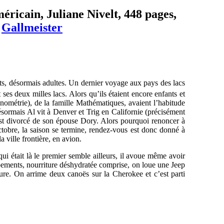
méricain, Juliane Nivelt, 448 pages,
:
Gallmeister
ants, désormais adultes. Un dernier voyage aux pays des lacs
 ses deux milles lacs. Alors qu’ils étaient encore enfants et
onométrie), de la famille Mathématiques, avaient l’habitude
ormais Al vit à Denver et Trig en Californie (précisément
l est divorcé de son épouse Dory. Alors pourquoi renoncer à
ctobre, la saison se termine, rendez-vous est donc donné à
 ville frontière, en avion.
ui était là le premier semble ailleurs, il avoue même avoir
ipements, nourriture déshydratée comprise, on loue une Jeep
ure. On arrime deux canoës sur la Cherokee et c’est parti