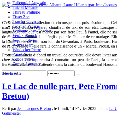
Talbourdel Augustin
Talcott Mélanie
Thireau Philippe
Tisset Zoe
Tramier Germain
C’est d’abord avec réflexion et circonspection, puis résolue que Cél
Trojman Patricia
mars 1913 Odilon Albaret, chauffeur de taxi de son état. Lorsque
Vegliante Jean-Charles
languide, apathique, est menée par son frère Paul à l’autel, elle ne sai
Verdun Franck
de remettre à Odilon dans l’église pour le féliciter de ce mariage. El
Verdun Olivier
la haute vallée du Lot, non loin du Gévaudan, à Paris, boulevard 
Wetzel Marc
de sa chrysalide », elle fera la connaissance d’un « Marcel Proust, en 
Windecker Pierre
Zaoui Amin
Proust lui confiera d’abord un travail de coursière, elle devra livrer
Zobda Sylvie
chez Swann
. Elle apprendra à connaître un peu de Paris, la parco
Zordan Laurence
livraisons, elle restera à attendre dans la cuisine du boulevard Haussm
Lire la suite
Le Lac de nulle part, Pete Fro
Bretou)
Ecrit par
Jean-Jacques Bretou
, le Lundi, 14 Février 2022. , dans
La U
Gallmeister