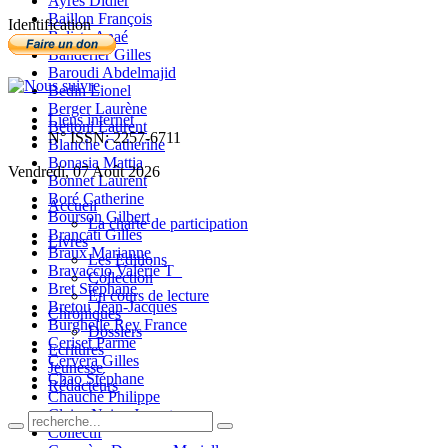
Ayres Didier
Baillon François
Identification
Balista Anaé
Banderier Gilles
Baroudi Abdelmajid
Bedin Lionel
Berger Laurène
Liens internet
Bettoni Laurent
N° ISSN: 2257-6711
Blanche Catherine
Bonasia Mattia
Vendredi, 07 Août 2026
Bonnet Laurent
Boré Catherine
Accueil
Bourson Gilbert
La charte de participation
Brancati Gilles
Livres
Braux Marianne
Les Editions
Bravaccio Valérie T_
Collection
Bret Stéphane
En cours de lecture
Bretou Jean-Jacques
Chroniques
Burghelle Rey France
Dossiers
Ceriset Parme
Ecritures
Cervera Gilles
Jeunesse
Chao Stéphane
Rédacteurs
Chauché Philippe
Claire-Neige Jaunet
Collectif