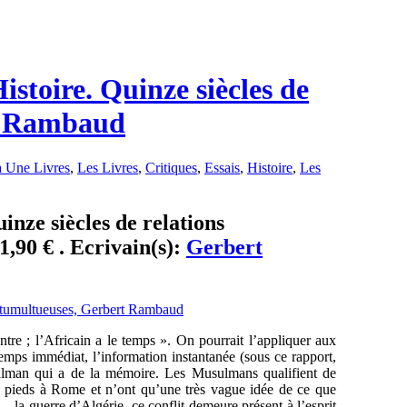
Histoire. Quinze siècles de
rt Rambaud
 Une Livres
,
Les Livres
,
Critiques
,
Essais
,
Histoire
,
Les
uinze siècles de relations
,90 € . Ecrivain(s):
Gerbert
tre ; l’Africain a le temps ». On pourrait l’appliquer aux
emps immédiat, l’information instantanée (sous ce rapport,
ulman qui a de la mémoire. Les Musulmans qualifient de
s pieds à Rome et n’ont qu’une très vague idée de ce que
– la guerre d’Algérie, ce conflit demeure présent à l’esprit