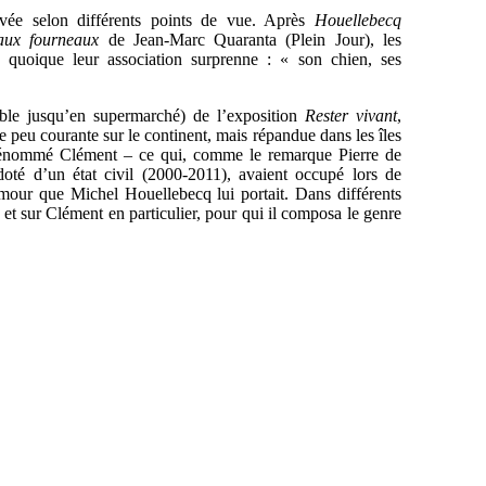
rvée selon différents points de vue. Après
Houellebecq
aux fourneaux
de Jean-Marc Quaranta (Plein Jour), les
, quoique leur association surprenne : « son chien, ses
ible jusqu’en supermarché) de l’exposition
Rester vivant
,
 peu courante sur le continent, mais répandue dans les îles
 prénommé Clément – ce qui, comme le remarque Pierre de
té d’un état civil (2000-2011), avaient occupé lors de
’amour que Michel Houellebecq lui portait. Dans différents
al et sur Clément en particulier, pour qui il composa le genre