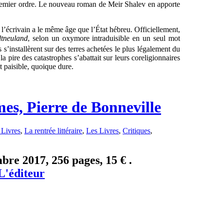
premier ordre. Le nouveau roman de Meir Shalev en apporte
: l’écrivain a le même âge que l’État hébreu. Officiellement,
ltneuland
, selon un oxymore intraduisible en un seul mot
s s’installèrent sur des terres achetées le plus légalement du
 pire des catastrophes s’abattait sur leurs coreligionnaires
t paisible, quoique dure.
mes, Pierre de Bonneville
Livres
,
La rentrée littéraire
,
Les Livres
,
Critiques
,
bre 2017, 256 pages, 15 € .
L'éditeur