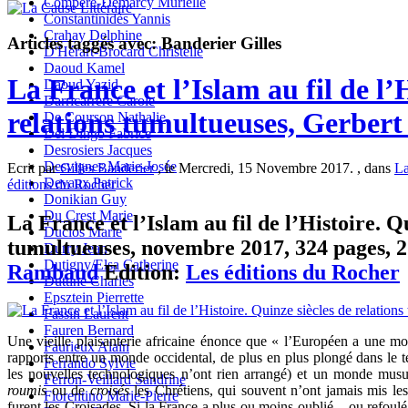
Compère-Demarcy Murielle
Constantinidès Yannis
Crahay Delphine
Articles taggés avec: Banderier Gilles
D'Hérart-Brocard Christelle
Daoud Kamel
La France et l’Islam au fil de l’
Daoud Yazid
Darricarrère Carole
relations tumultueuses, Gerbe
De Courson Nathalie
Del Dingo Fabrice
Desrosiers Jacques
Desvignes Marie-Josée
Ecrit par
Gilles Banderier
, le Mercredi, 15 Novembre 2017. , dans
La
Devaux Patrick
éditions du Rocher
Donikian Guy
Du Crest Marie
La France et l’Islam au fil de l’Histoire. Q
Duclos Marie
tumultueuses, novembre 2017, 324 pages, 21
Durry Jean
Dutigny/Elsa Catherine
Rambaud
Edition:
Les éditions du Rocher
Duttine Charles
Epsztein Pierrette
Fassin Laurent
Fauren Bernard
Une vieille plaisanterie africaine énonce que « l’Européen a une mon
Faurieux Alain
rapports entre un monde occidental, de plus en plus plongé dans le t
Ferrando Sylvie
les nouvelles technologiques n’ont rien arrangé) et un monde mus
Ferron-Veillard Sandrine
roumis
ou de
croisés
les Chrétiens, qui souvent n’ont jamais mis le
Fiorentino Marie-Pierre
furent les Croisades. Si la France a plus ou moins oublié – ou refoulé 