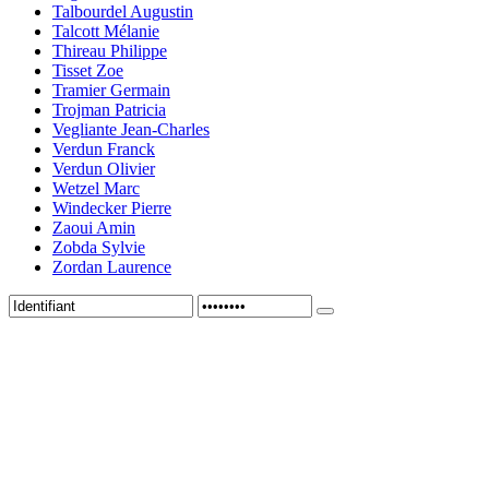
Talbourdel Augustin
Talcott Mélanie
Thireau Philippe
Tisset Zoe
Tramier Germain
Trojman Patricia
Vegliante Jean-Charles
Verdun Franck
Verdun Olivier
Wetzel Marc
Windecker Pierre
Zaoui Amin
Zobda Sylvie
Zordan Laurence