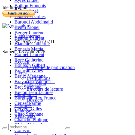
Ayres Didier
Baillon François
Identification
Balista Anaé
Banderier Gilles
Baroudi Abdelmajid
Bedin Lionel
Berger Laurène
Liens internet
Bettoni Laurent
N° ISSN: 2257-6711
Blanche Catherine
Bonasia Mattia
Samedi, 08 Août 2026
Bonnet Laurent
Boré Catherine
Accueil
Bourson Gilbert
La charte de participation
Brancati Gilles
Livres
Braux Marianne
Les Editions
Bravaccio Valérie T_
Collection
Bret Stéphane
En cours de lecture
Bretou Jean-Jacques
Chroniques
Burghelle Rey France
Dossiers
Ceriset Parme
Ecritures
Cervera Gilles
Jeunesse
Chao Stéphane
Rédacteurs
Chauché Philippe
Claire-Neige Jaunet
Collectif