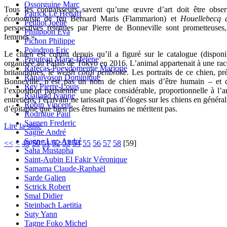
Ossorguine Marc
Tous les connaisseurs savent qu’une œuvre d’art doit être obse
Patrick Le Henaff
économiste
de feu Bernard Maris (Flammarion) et
Houellebecq 
Petillot Joelle
perspectives retenues par Pierre de Bonneville sont prometteuses
Philippon Eva
femmes ».
Pichon Philippe
Poindron Eric
Le chien est connu depuis qu’il a figuré sur le catalogue (dispon
Prouteau Marie-Hélène
organisée au Palais de Tokyo en 2016. L’animal appartenait à une race
Rafécas-Poeydomenge Marjorie
britanniques, le
welsh corgi penbroke
. Les portraits de ce chien,
Ranaivoson Dominique
Bonneville, n’est pas un nom de chien mais d’être humain – et do
Rey Pierre-Louis
l’exposition parisienne une place considérable, proportionnelle à l
Rialland Ivanne
entretiens, l’écrivain ne tarissait pas d’éloges sur les chiens en génér
Robin Vincent
d’épitaphe que bien des êtres humains ne méritent pas.
Rodrigue Paul
Saenen Frederic
Lire la suite
Sagne André
Sagne Luc-André
<<
<
49
50
51
52
53
54
55
56
57
58
[
59
]
Saha Mustapha
Saint-Aubin El Fakir Véronique
Samama Claude-Raphaël
Sarde Galien
Sctrick Robert
Smal Didier
Steinbach Laetitia
Suty Yann
Tagne Foko Michel