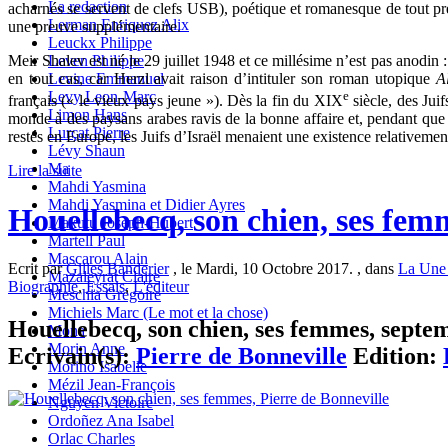
La redaction
acharnés se servent de clefs USB), poétique et romanesque de tout 
Lerman Enriquez Alix
une preuve supplémentaire.
Leuckx Philippe
Leven Philippe
Meir Shalev est né le 29 juillet 1948 et ce millésime n’est pas anodin 
Levine Emmanuel
en tout cas, car Herzl avait raison d’intituler son roman utopique
A
Levy Leon-Marc
e
français (« le vieux pays jeune »). Dès la fin du XIX
siècle, des Juif
Limon Hans
monde à des paysans arabes ravis de la bonne affaire et, pendant que la
Lurçat Pierre
restés en Europe, les Juifs d’Israël menaient une existence relativemen
Lévy Shaun
Ma
Lire la suite
Mahdi Yasmina
Mahdi Yasmina et Didier Ayres
Houellebecq, son chien, ses fem
Makutu Joseph-Hubert
Martell Paul
Mascarou Alain
Ecrit par
Gilles Banderier
, le Mardi, 10 Octobre 2017. , dans
La Une 
Mazaleyrat Claire
Biographie
,
Essais
,
L'éditeur
Meschia Grégoire
Michiels Marc (Le mot et la chose)
Houellebecq, son chien, ses femmes, septem
Mona
Morin Anne
Ecrivain(s):
Pierre de Bonneville
Edition:
Morino Isabelle
Mézil Jean-François
Nguyen Victoire
Ordoñez Ana Isabel
Orlac Charles