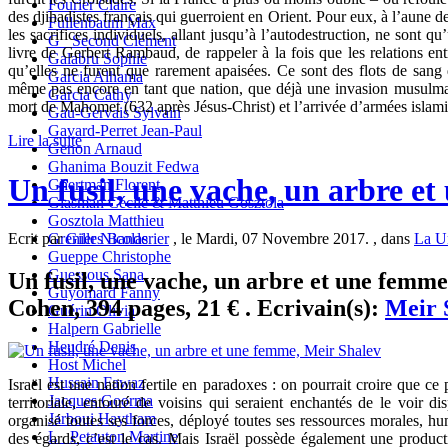
Fourier Claire
des djihadistes français qui guerroient en Orient. Pour eux, à l’aune des
Fullenbaum Max
les sacrifices individuels, allant jusqu’à l’autodestruction, ne sont q
G_ Second Clément
livre de Gerbert Rambaud, de rappeler à la fois que les relations e
Galabru Sophie
qu’elles ne furent que rarement apaisées. Ce sont des flots de sang
Garcia Alhama
même pas encore en tant que nation, que déjà une invasion musulm
Garcia Cathy
mort de Mahomet (632 après Jésus-Christ) et l’arrivée d’armées islam
Gau-Gervais Sylvain
Gavard-Perret Jean-Paul
Lire la suite
Genon Arnaud
Ghanima Bouzit Fedwa
Un fusil, une vache, un arbre e
Ghertman Florent
Glasman Cécile & Matthieu Gosztola
Gosztola Matthieu
Grenier Nicolas
Ecrit par
Gilles Banderier
, le Mardi, 07 Novembre 2017. , dans
La U
Gueppe Christophe
Guessous Sana
Un fusil, une vache, un arbre et une femme
Guyomard Fanny
Cohen, 394 pages, 21 € . Ecrivain(s):
Meir 
Guérin Olivia
Halpern Gabrielle
Heudré Denis
Host Michel
Hussain Fawaz
Israël est une nation fertile en paradoxes : on pourrait croire que ce
Jacques Goorma
territoriale, entouré de voisins qui seraient enchantés de le voir disp
Jarboui Haytham
organisé toutes ses forces, déployé toutes ses ressources morales, hum
L_ Petauton Martine
des égards, c’est le cas. Mais Israël possède également une product