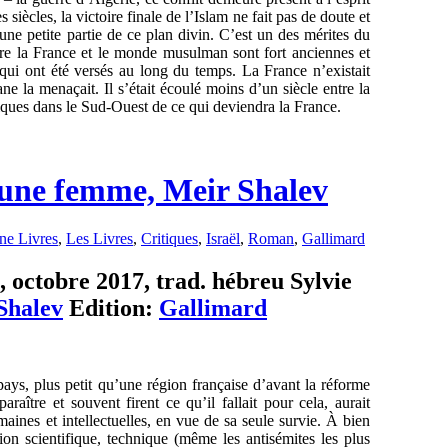
 siècles, la victoire finale de l’Islam ne fait pas de doute et
u’une petite partie de ce plan divin. C’est un des mérites du
ntre la France et le monde musulman sont fort anciennes et
 qui ont été versés au long du temps. La France n’existait
ane la menaçait.
Il s’était écoulé moins d’un siècle entre la
iques dans le Sud-Ouest de ce qui deviendra la France.
t une femme, Meir Shalev
ne Livres
,
Les Livres
,
Critiques
,
Israël
,
Roman
,
Gallimard
, octobre 2017, trad. hébreu Sylvie
Shalev
Edition:
Gallimard
 pays, plus petit qu’une région française d’avant la réforme
araître et souvent firent ce qu’il fallait pour cela, aurait
aines et intellectuelles, en vue de sa seule survie. À bien
ion scientifique, technique (même les antisémites les plus