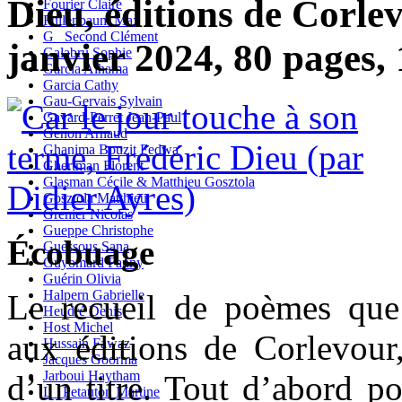
Dieu, éditions de Corlev
Fourier Claire
Fullenbaum Max
G_ Second Clément
janvier 2024, 80 pages, 
Galabru Sophie
Garcia Alhama
Garcia Cathy
Gau-Gervais Sylvain
Gavard-Perret Jean-Paul
Genon Arnaud
Ghanima Bouzit Fedwa
Ghertman Florent
Glasman Cécile & Matthieu Gosztola
Gosztola Matthieu
Grenier Nicolas
Gueppe Christophe
Écobuage
Guessous Sana
Guyomard Fanny
Guérin Olivia
Halpern Gabrielle
Le recueil de poèmes que
Heudré Denis
Host Michel
aux éditions de Corlevour,
Hussain Fawaz
Jacques Goorma
Jarboui Haytham
d’un titre. Tout d’abord po
L_ Petauton Martine