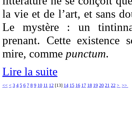
littérature ne se conçoit qu
la vie et de l’art, et sans do
Le mystère : un tintinn
prenant. Cette existence
mire, comme
punctum
.
Lire la suite
<<
<
3
4
5
6
7
8
9
10
11
12
[
13
]
14
15
16
17
18
19
20
21
22
>
>>