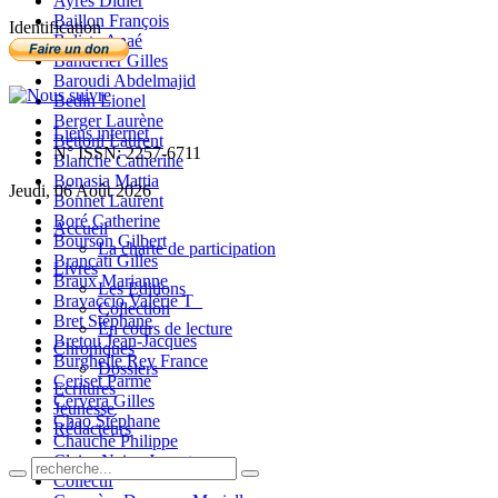
Ayres Didier
Baillon François
Identification
Balista Anaé
Banderier Gilles
Baroudi Abdelmajid
Bedin Lionel
Berger Laurène
Liens internet
Bettoni Laurent
N° ISSN: 2257-6711
Blanche Catherine
Bonasia Mattia
Jeudi, 06 Août 2026
Bonnet Laurent
Boré Catherine
Accueil
Bourson Gilbert
La charte de participation
Brancati Gilles
Livres
Braux Marianne
Les Editions
Bravaccio Valérie T_
Collection
Bret Stéphane
En cours de lecture
Bretou Jean-Jacques
Chroniques
Burghelle Rey France
Dossiers
Ceriset Parme
Ecritures
Cervera Gilles
Jeunesse
Chao Stéphane
Rédacteurs
Chauché Philippe
Claire-Neige Jaunet
Collectif