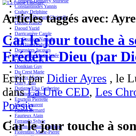
Compère-Demarcy Murielle
Constantinidès Yannis
Crahay Delphine
Articles taggés avec: Ayre
D'Hérart-Brocard Christelle
Daoud Kamel
Daoud Yazid
Darricarrère Carole
Car le jour touche à 
De Courson Nathalie
Del Dingo Fabrice
Desrosiers Jacques
Frédéric Dieu (par Di
Desvignes Marie-Josée
Devaux Patrick
Donikian Guy
Du Crest Marie
Ecrit par
Didier Ayres
, le L
Duclos Marie
Durry Jean
dans
La Une CED
,
Les Chr
Dutigny/Elsa Catherine
Duttine Charles
Epsztein Pierrette
Poésie
Fassin Laurent
Fauren Bernard
Faurieux Alain
Ferrando Sylvie
Car le jour touche à so
Ferron-Veillard Sandrine
Fiorentino Marie-Pierre