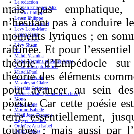
La redaction
mais pas emphatique, 
Lerman Enriquez Alix
Leuckx Philippe
Leven Philippe
n’hésitant pas à conduire l
Levine Emmanuel
Levy Leon-Marc
moments lyriques ; en somm
Limon Hans
Lurçat Pierre
Lévy Shaun
raffinée. Et pour l’essentiel
Ma
Mahdi Yasmina
théorie d’Empédocle sur
Mahdi Yasmina et Didier Ayres
Makutu Joseph-Hubert
Martell Paul
théorie des éléments comme
Mascarou Alain
Mazaleyrat Claire
pour avancer au sein des
Meschia Grégoire
Michiels Marc (Le mot et la chose)
Mona
poésie. Car cette poésie est
Morin Anne
Morino Isabelle
terre essentiellement, jus
Mézil Jean-François
Nguyen Victoire
Ordoñez Ana Isabel
tourbes ; mais aussi par l’
Orlac Charles