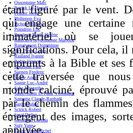
Ossorguine Marc
étant figuré par le vent. 
Patrick Le Henaff
Petillot Joelle
Philippon Eva
qui engage une certaine 
Pichon Philippe
Poindron Eric
immatériel où se joue
Prouteau Marie-Hélène
Rafécas-Poeydomenge Marjorie
Ranaivoson Dominique
significations. Pour cela, il
Rey Pierre-Louis
Rialland Ivanne
emprunts à la Bible et ses f
Robin Vincent
Rodrigue Paul
Saenen Frederic
cette traversée que nou
Sagne André
Sagne Luc-André
monde calciné, éprouvé par 
Saha Mustapha
Saint-Aubin El Fakir Véronique
Samama Claude-Raphaël
par le chemin des flammes
Sarde Galien
Sctrick Robert
émergent des images, sorte
Smal Didier
Steinbach Laetitia
Suty Yann
appuyée.
Tagne Foko Michel