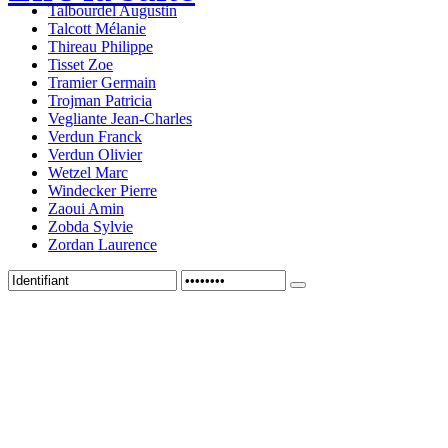
Talbourdel Augustin
Talcott Mélanie
Thireau Philippe
Tisset Zoe
Tramier Germain
Trojman Patricia
Vegliante Jean-Charles
Verdun Franck
Verdun Olivier
Wetzel Marc
Windecker Pierre
Zaoui Amin
Zobda Sylvie
Zordan Laurence