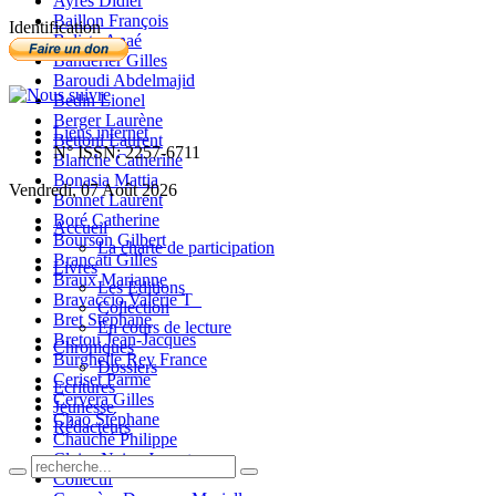
Ayres Didier
Baillon François
Identification
Balista Anaé
Banderier Gilles
Baroudi Abdelmajid
Bedin Lionel
Berger Laurène
Liens internet
Bettoni Laurent
N° ISSN: 2257-6711
Blanche Catherine
Bonasia Mattia
Vendredi, 07 Août 2026
Bonnet Laurent
Boré Catherine
Accueil
Bourson Gilbert
La charte de participation
Brancati Gilles
Livres
Braux Marianne
Les Editions
Bravaccio Valérie T_
Collection
Bret Stéphane
En cours de lecture
Bretou Jean-Jacques
Chroniques
Burghelle Rey France
Dossiers
Ceriset Parme
Ecritures
Cervera Gilles
Jeunesse
Chao Stéphane
Rédacteurs
Chauché Philippe
Claire-Neige Jaunet
Collectif