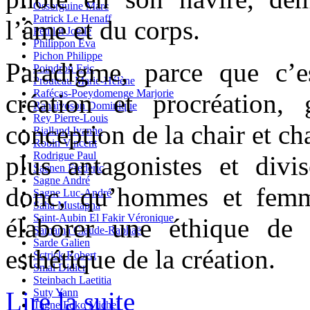
Ossorguine Marc
Patrick Le Henaff
l’âme et du corps.
Petillot Joelle
Philippon Eva
Pichon Philippe
Paradigme, parce que c’e
Poindron Eric
Prouteau Marie-Hélène
Rafécas-Poeydomenge Marjorie
création et procréation, g
Ranaivoson Dominique
Rey Pierre-Louis
conception de la chair et ch
Rialland Ivanne
Robin Vincent
Rodrigue Paul
plus antagonistes et divis
Saenen Frederic
Sagne André
donc, qu’hommes et femm
Sagne Luc-André
Saha Mustapha
Saint-Aubin El Fakir Véronique
élaborer une éthique de 
Samama Claude-Raphaël
Sarde Galien
esthétique de la création.
Sctrick Robert
Smal Didier
Steinbach Laetitia
Suty Yann
Lire la suite
Tagne Foko Michel