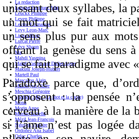
La redaction
unissant deux syllabes, la 
Lerman Enriquez Alix
Leuckx Philippe
un mot qui se fait matrici
Leven Philippe
Levine Emmanuel
Levy Leon-Marc
un sens plus pur aux mots 
Limon Hans
Lurçat Pierre
offrant la genèse du sens 
Lévy Shaun
Ma
Mahdi Yasmina
qui se fait paradigme avec «
Mahdi Yasmina et Didier Ayres
Makutu Joseph-Hubert
Martell Paul
Paradoxe parce que, d’ordi
Mascarou Alain
Mazaleyrat Claire
Meschia Grégoire
s’opposent : la pensée n’e
Michiels Marc (Le mot et la chose)
Mona
cerveau à la manière de la b
Morin Anne
Morino Isabelle
Mézil Jean-François
si l’âme n’est pas logée 
Nguyen Victoire
Ordoñez Ana Isabel
pilote en son navire, de
Orlac Charles