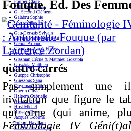
Fouque, Ed. Des Femm
Fourier Claire
Fullenbaum Max
G_ Second Clément
Galabru Sophie
Garcia Alhama
Garcia Cathy
Gau-Gervais Sylvain
Gavard-Perret Jean-Paul
Genon Arnaud
Ghanima Bouzit Fedwa
Ghertman Florent
Glasman Cécile & Matthieu Gosztola
quatre carrés
Gosztola Matthieu
Grenier Nicolas
Gueppe Christophe
Guessous Sana
Pas simplement une ill
Guyomard Fanny
Guérin Olivia
invitation que figure le t
Halpern Gabrielle
Heudré Denis
Host Michel
qui orne (qui anime, plu
Hussain Fawaz
Jacques Goorma
Féminologie IV Géni(t)a
Jarboui Haytham
L_ Petauton Martine