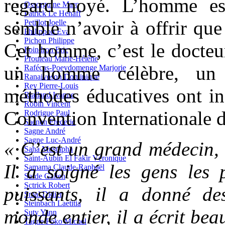
regard noyé. L’homme est
Ossorguine Marc
Patrick Le Henaff
semble n’avoir à offrir que
Petillot Joelle
Philippon Eva
Pichon Philippe
Cet homme, c’est le docteu
Poindron Eric
Prouteau Marie-Hélène
un homme célèbre, un 
Rafécas-Poeydomenge Marjorie
Ranaivoson Dominique
Rey Pierre-Louis
méthodes éducatives ont ins
Rialland Ivanne
Robin Vincent
Convention Internationale d
Rodrigue Paul
Saenen Frederic
Sagne André
Sagne Luc-André
« C’est un grand médecin, 
Saha Mustapha
Saint-Aubin El Fakir Véronique
Il a soigné les gens les p
Samama Claude-Raphaël
Sarde Galien
Sctrick Robert
puissants, il a donné de
Smal Didier
Steinbach Laetitia
monde entier, il a écrit bea
Suty Yann
Tagne Foko Michel