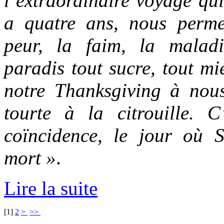
l’extraordinaire voyage qui
a quatre ans, nous perme
peur, la faim, la malad
paradis tout sucre, tout mi
notre Thanksgiving à nous
tourte à la citrouille. C
coïncidence, le jour où 
mort »
.
Lire la suite
[
1
]
2
>
>>