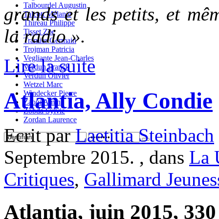
Talbourdel Augustin
grands et les petits, et mêm
Talcott Mélanie
Thireau Philippe
la radio
».
Tisset Zoe
Tramier Germain
Trojman Patricia
Vegliante Jean-Charles
Lire la suite
Verdun Franck
Verdun Olivier
Wetzel Marc
Atlantia, Ally Condie
Windecker Pierre
Zaoui Amin
Zobda Sylvie
Zordan Laurence
Ecrit par
Laetitia Steinbach
Septembre 2015. , dans
La 
Critiques
,
Gallimard Jeunes
Atlantia, juin 2015, 330