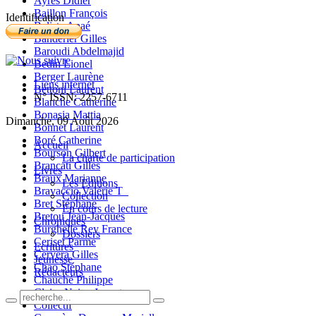
Ayres Didier
Baillon François
Identification
Balista Anaé
Banderier Gilles
Baroudi Abdelmajid
Bedin Lionel
Berger Laurène
Liens internet
Bettoni Laurent
N° ISSN: 2257-6711
Blanche Catherine
Bonasia Mattia
Dimanche, 09 Août 2026
Bonnet Laurent
Boré Catherine
Accueil
Bourson Gilbert
La charte de participation
Brancati Gilles
Livres
Braux Marianne
Les Editions
Bravaccio Valérie T_
Collection
Bret Stéphane
En cours de lecture
Bretou Jean-Jacques
Chroniques
Burghelle Rey France
Dossiers
Ceriset Parme
Ecritures
Cervera Gilles
Jeunesse
Chao Stéphane
Rédacteurs
Chauché Philippe
Claire-Neige Jaunet
Collectif