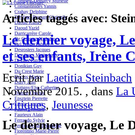
Compère-Demarcy Murielle
Constantinidès Yannis
Crahay Delphine
Articles taggés avec: Stei
D'Hérart-Brocard Christelle
Daoud Kamel
Daoud Yazid
Darricarrère Carole
Le dernier voyage, L
De Courson Nathalie
Del Dingo Fabrice
Desrosiers Jacques
et ses enfants, Irène
Desvignes Marie-Josée
Devaux Patrick
Donikian Guy
Du Crest Marie
Ecrit par
Laetitia Steinbach
Duclos Marie
Durry Jean
Novembre 2015. , dans
La 
Dutigny/Elsa Catherine
Duttine Charles
Epsztein Pierrette
Critiques
,
Jeunesse
Fassin Laurent
Fauren Bernard
Faurieux Alain
Ferrando Sylvie
Le dernier voyage, Le 
Ferron-Veillard Sandrine
Fiorentino Marie-Pierre