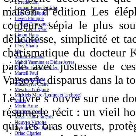
La redaction
Lerman Enriquez Alix
maison d’édition Les élé
Leuckx Philippe
Leven Philippe
couleurs sépia le plus so
Levine Emmanuel
Levy Leon-Marc
Limon Hans
délicatesse, simplicité et ta
Lurçat Pierre
Lévy Shaun
charismatique du docteur 
Ma
Mahdi Yasmina
Mahdi Yasmina et Didier Ayres
parle avec justesse de ce
Makutu Joseph-Hubert
Martell Paul
Varsovie disparus dans la t
Mascarou Alain
Mazaleyrat Claire
Meschia Grégoire
Le livre s’ouvre sur une do
Michiels Marc (Le mot et la chose)
Mona
Morin Anne
résume le récit : un vieil h
Morino Isabelle
Mézil Jean-François
qui, les bras ouverts, prot
Nguyen Victoire
Ordoñez Ana Isabel
Orlac Charles