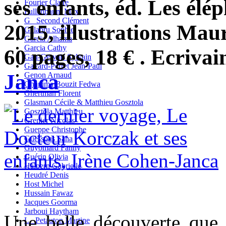
ses enfants, éd. Les élé
Fourier Claire
Fullenbaum Max
G_ Second Clément
2015, illustrations Mau
Galabru Sophie
Garcia Alhama
Garcia Cathy
60 pages, 18 € . Ecrivai
Gau-Gervais Sylvain
Gavard-Perret Jean-Paul
Janca
Genon Arnaud
Ghanima Bouzit Fedwa
Ghertman Florent
Glasman Cécile & Matthieu Gosztola
Gosztola Matthieu
Grenier Nicolas
Gueppe Christophe
Guessous Sana
Guyomard Fanny
Guérin Olivia
Halpern Gabrielle
Heudré Denis
Host Michel
Hussain Fawaz
Jacques Goorma
Jarboui Haytham
Une belle découverte que
L_ Petauton Martine