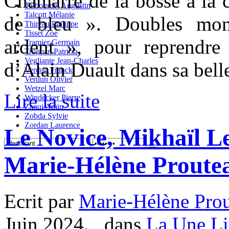
Chamarré de la bosse à la c
Talbourdel Augustin
Talcott Mélanie
de bleu ». Doubles mo
Thireau Philippe
Tisset Zoe
ardent », pour reprendre
Tramier Germain
Trojman Patricia
Vegliante Jean-Charles
d’Alain Duault dans sa belle
Verdun Franck
Verdun Olivier
Wetzel Marc
Lire la suite
Windecker Pierre
Zaoui Amin
Zobda Sylvie
Zordan Laurence
Le Novice, Mikhaïl L
Marie-Hélène Proute
Ecrit par
Marie-Hélène Pro
Juin 2024. , dans
La Une Li