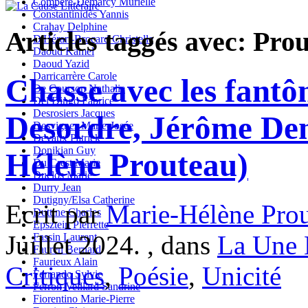
Compère-Demarcy Murielle
Constantinidès Yannis
Crahay Delphine
Articles taggés avec: Pr
D'Hérart-Brocard Christelle
Daoud Kamel
Daoud Yazid
Darricarrère Carole
Chasse avec les fantô
De Courson Nathalie
Del Dingo Fabrice
Desrosiers Jacques
Desordre, Jérôme Den
Desvignes Marie-Josée
Devaux Patrick
Donikian Guy
Hélène Prouteau)
Du Crest Marie
Duclos Marie
Durry Jean
Dutigny/Elsa Catherine
Ecrit par
Marie-Hélène Pro
Duttine Charles
Epsztein Pierrette
Juillet 2024. , dans
La Une 
Fassin Laurent
Fauren Bernard
Faurieux Alain
Critiques
,
Poésie
,
Unicité
Ferrando Sylvie
Ferron-Veillard Sandrine
Fiorentino Marie-Pierre