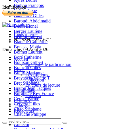
Ayres Didier
Baillon François
Identification
Balista Anaé
Banderier Gilles
Baroudi Abdelmajid
Bedin Lionel
Berger Laurène
Liens internet
Bettoni Laurent
N° ISSN: 2257-6711
Blanche Catherine
Bonasia Mattia
Dimanche, 09 Août 2026
Bonnet Laurent
Boré Catherine
Accueil
Bourson Gilbert
La charte de participation
Brancati Gilles
Livres
Braux Marianne
Les Editions
Bravaccio Valérie T_
Collection
Bret Stéphane
En cours de lecture
Bretou Jean-Jacques
Chroniques
Burghelle Rey France
Dossiers
Ceriset Parme
Ecritures
Cervera Gilles
Jeunesse
Chao Stéphane
Rédacteurs
Chauché Philippe
Claire-Neige Jaunet
Collectif