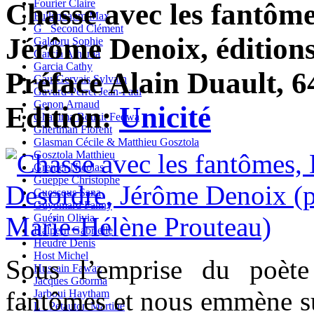
Fourier Claire
Chasse avec les fantôme
Fullenbaum Max
G_ Second Clément
Jérôme Denoix, éditions 
Galabru Sophie
Garcia Alhama
Garcia Cathy
Préface Alain Duault, 6
Gau-Gervais Sylvain
Gavard-Perret Jean-Paul
Genon Arnaud
Edition:
Unicité
Ghanima Bouzit Fedwa
Ghertman Florent
Glasman Cécile & Matthieu Gosztola
Gosztola Matthieu
Grenier Nicolas
Gueppe Christophe
Guessous Sana
Guyomard Fanny
Guérin Olivia
Halpern Gabrielle
Heudré Denis
Host Michel
Sous l’emprise du poète
Hussain Fawaz
Jacques Goorma
fantômes et nous emmène su
Jarboui Haytham
L_ Petauton Martine