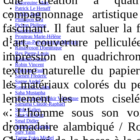
Ossorguine Marc
Patrick Le Henaff
compagnonnage artistique
Petillot Joelle
Philippon Eva
fascinant. Il faut saluer la
Pichon Philippe
Poindron Eric
Prouteau Marie-Hélène
d’art, couverture pellicul
Rafécas-Poeydomenge Marjorie
Ranaivoson Dominique
impression en quadrichrom
Rey Pierre-Louis
Rialland Ivanne
Robin Vincent
texture naturelle du papie
Rodrigue Paul
Saenen Frederic
les matériaux colorés du pe
Sagne André
Sagne Luc-André
Saha Mustapha
lentement les mots cisel
Saint-Aubin El Fakir Véronique
Samama Claude-Raphaël
« L’homme sous son voi
Sarde Galien
Sctrick Robert
Smal Didier
dromadaire alambiqué / Rou
Steinbach Laetitia
Suty Yann
Tagne Foko Michel