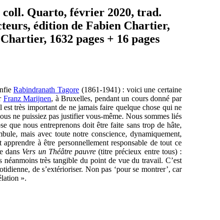
oll. Quarto, février 2020, trad.
cteurs, édition de Fabien Chartier,
 Chartier, 1632 pages + 16 pages
onfie
Rabindranath Tagore
(1861-1941) : voici une certaine
ar
Franz Marijnen
, à Bruxelles, pendant un cours donné par
]l est très important de ne jamais faire quelque chose qui ne
vous ne puissiez pas justifier vous-même. Nous sommes liés
se que nous entreprenons doit être faite sans trop de hâte,
bule, mais avec toute notre conscience, dynamiquement,
 apprendre à être personnellement responsable de tout ce
me dans
Vers un Théâtre pauvre
(titre précieux entre tous) :
 néanmoins très tangible du point de vue du travail. C’est
uotidienne, de s’extérioriser. Non pas ‘pour se montrer’, car
lation ».