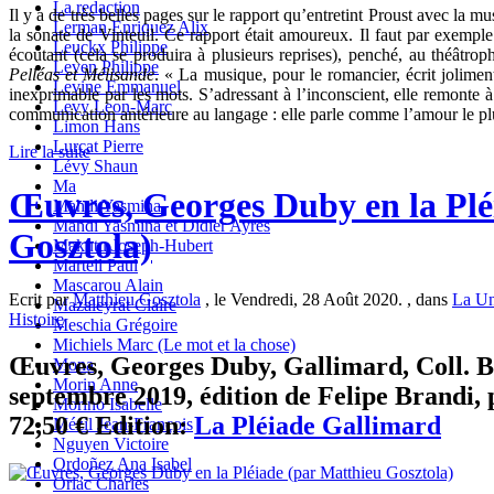
La redaction
Il y a de très belles pages sur le rapport qu’entretint Proust avec la
Lerman Enriquez Alix
la sonate de Vinteuil. Ce rapport était amoureux. Il faut par exemple
Leuckx Philippe
écoutant (cela se produira à plusieurs reprises), penché, au théâtro
Leven Philippe
Pelléas et Mélisande
. « La musique, pour le romancier, écrit jolimen
Levine Emmanuel
inexprimable par les mots. S’adressant à l’inconscient, elle remonte à
Levy Leon-Marc
communication antérieure au langage : elle parle comme l’amour le p
Limon Hans
Lurçat Pierre
Lire la suite
Lévy Shaun
Ma
Œuvres, Georges Duby en la Plé
Mahdi Yasmina
Mahdi Yasmina et Didier Ayres
Gosztola)
Makutu Joseph-Hubert
Martell Paul
Mascarou Alain
Ecrit par
Matthieu Gosztola
, le Vendredi, 28 Août 2020. , dans
La Un
Mazaleyrat Claire
Histoire
Meschia Grégoire
Michiels Marc (Le mot et la chose)
Œuvres, Georges Duby, Gallimard, Coll. Bi
Mona
Morin Anne
septembre 2019, édition de Felipe Brandi, 
Morino Isabelle
72,50 € Edition:
La Pléiade Gallimard
Mézil Jean-François
Nguyen Victoire
Ordoñez Ana Isabel
Orlac Charles