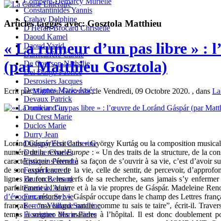
Compère-Demarcy Murielle
Constantinidès Yannis
Crahay Delphine
Articles taggés avec: Gosztola Matthieu
D'Hérart-Brocard Christelle
Daoud Kamel
« La rumeur d’un pas libre » :
Daoud Yazid
Darricarrère Carole
(par Matthieu Gosztola)
De Courson Nathalie
Del Dingo Fabrice
Desrosiers Jacques
Desvignes Marie-Josée
Ecrit par
Matthieu Gosztola
, le Vendredi, 09 Octobre 2020. , dans
La
Devaux Patrick
Donikian Guy
Du Crest Marie
Duclos Marie
Durry Jean
Loránd Gáspár écrit dans « György Kurtág ou la composition musicale 
Dutigny/Elsa Catherine
numéro de la revue
Europe
: « Un des traits de la structure, de la co
Duttine Charles
caractéristique s’étend à sa façon de s’ouvrir à sa vie, c’est d’avoir su
Epsztein Pierrette
de son expérience de la vie, celle de sentir, de percevoir, d’approfond
Fassin Laurent
lignes de force, les nerfs de sa recherche, sans jamais s’y enferme
Fauren Bernard
parfaitement à l’œuvre et à la vie propres de Gáspár. Madeleine Re
Faurieux Alain
d’évoquer
, résume : « Gáspár occupe dans le champ des Lettres frança
Ferrando Sylvie
français – “ma langue natale comme tu sais te taire”, écrit-il. Traver
Ferron-Veillard Sandrine
temps à soigner des malades à l’hôpital. Il est donc doublement po
Fiorentino Marie-Pierre