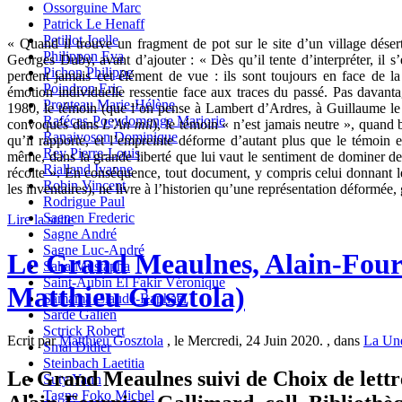
Ossorguine Marc
Patrick Le Henaff
Petillot Joelle
« Quand il trouve un fragment de pot sur le site d’un village déser
Philippon Eva
Georges Duby, avant d’ajouter : « Dès qu’il tente d’interpréter, il 
Pichon Philippe
perdent jamais cet élément de vue : ils sont toujours en face de la
Poindron Eric
émotion individuelle ressentie face aux traces du passé. Pas davanta
Prouteau Marie-Hélène
1980, le témoin (que l’on pense à Lambert d’Ardres, à Guillaume le 
Rafécas-Poeydomenge Marjorie
convoqués dans
L’An mil
), le témoin « n’est jamais neutre », quand 
Ranaivoson Dominique
qu’il rapporte, et l’empreinte déforme d’autant plus que le témoin est
Rey Pierre-Louis
même, dans la grande liberté que lui vaut le sentiment de dominer de la
Rialland Ivanne
récolte ». En conséquence, tout document, y compris celui donnant le
Robin Vincent
les inventaires), ne livre à l’historien qu’une représentation déformée, 
Rodrigue Paul
Saenen Frederic
Lire la suite
Sagne André
Sagne Luc-André
Le Grand Meaulnes, Alain-Fourn
Saha Mustapha
Saint-Aubin El Fakir Véronique
Matthieu Gosztola)
Samama Claude-Raphaël
Sarde Galien
Sctrick Robert
Ecrit par
Matthieu Gosztola
, le Mercredi, 24 Juin 2020. , dans
La Un
Smal Didier
Steinbach Laetitia
Le Grand Meaulnes suivi de Choix de lettre
Suty Yann
Tagne Foko Michel