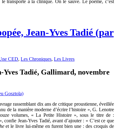
ransporte à la clinique. On le sauve. Le poème, c’est
opée, Jean-Yves Tadié (par
Une CED
,
Les Chroniques
,
Les Livres
n-Yves Tadié, Gallimard, novembre
uvrage rassemblant dix ans de critique proustienne, éveillée
u de la manière moderne d’écrire l’histoire », G. Lenotre
uze volumes, « La Petite Histoire », sous le titre de :
», confie Jean-Yves Tadié, avant d’ajouter : « C’est ce que
che
et le livre lui-même en furent bien une : des croquis de