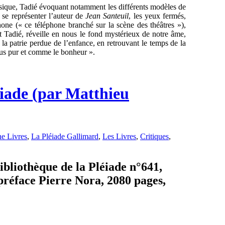
 musique, Tadié évoquant notamment les différents modèles de
 se représenter l’auteur de
Jean Santeuil
, les yeux fermés,
phone (« ce téléphone branché sur la scène des théâtres »),
t Tadié, réveille en nous le fond mystérieux de notre âme,
 la patrie perdue de l’enfance, en retrouvant le temps de la
lus pur et comme le bonheur ».
iade (par Matthieu
e Livres
,
La Pléiade Gallimard
,
Les Livres
,
Critiques
,
bliothèque de la Pléiade n°641,
préface Pierre Nora, 2080 pages,