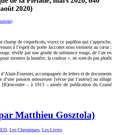
que de la Pléiade, mars 2020, 640
 août 2020)
 un champ de coquelicots, voyez ce papillon qui s’approche,
 venues à l’esprit du poète Jaccottet nous viennent au cœur :
 rouge, révélé par une goutte de substance rouge, de l’air en
à pour montrer la lumière, la couleur », ne sont-ils pas plutôt
e d’Alain-Fournier, accompagnée de lettres et de documents
le d’une passion amoureuse [vécue par l’auteur] au sillage
la [R]encontre – à 1913 – année de publication du Grand
par Matthieu Gosztola)
CED
,
Les Chroniques
,
Les Livres