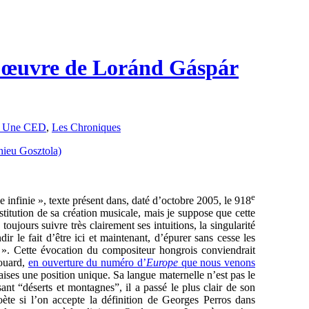
 l’œuvre de Loránd Gáspár
 Une CED
,
Les Chroniques
e
infinie », texte présent dans, daté d’octobre 2005, le 918
nstitution de sa création musicale, mais je suppose que cette
 toujours suivre très clairement ses intuitions, la singularité
ir le fait d’être ici et maintenant, d’épurer sans cesse les
r ». Cette évocation du compositeur hongrois conviendrait
nouard,
en ouverture du numéro d’
Europe
que nous venons
ises une position unique. Sa langue maternelle n’est pas le
sant “déserts et montagnes”, il a passé le plus clair de son
ète si l’on accepte la définition de Georges Perros dans