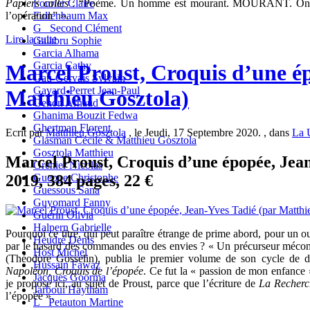
Papiers collés
: “Poème. Un homme est mourant. MOURANT. On le t
Fourier Claire
l’opération” ».
Fullenbaum Max
G_ Second Clément
Lire la suite
Galabru Sophie
Garcia Alhama
Garcia Cathy
Marcel Proust, Croquis d’une ép
Gau-Gervais Sylvain
Gavard-Perret Jean-Paul
Matthieu Gosztola)
Genon Arnaud
Ghanima Bouzit Fedwa
Ghertman Florent
Ecrit par
Matthieu Gosztola
, le Jeudi, 17 Septembre 2020. , dans
La 
Glasman Cécile & Matthieu Gosztola
Gosztola Matthieu
Marcel Proust, Croquis d’une épopée, Jea
Grenier Nicolas
2019, 384 pages, 22 €
Gueppe Christophe
Guessous Sana
Guyomard Fanny
Guérin Olivia
Halpern Gabrielle
Pourquoi ce titre, qui peut paraître étrange de prime abord, pour un o
Heudré Denis
par le hasard des commandes ou des envies ? « Un précurseur méconn
Host Michel
(Théodore Gosselin), publia le premier volume de son cycle de do
Hussain Fawaz
Napoléon, Croquis de l’épopée
. Ce fut la « passion de mon enfance 
Jacques Goorma
je propose ici, au sujet de Proust, parce que l’écriture de
La
Recher
Jarboui Haytham
l’épopée ».
L_ Petauton Martine