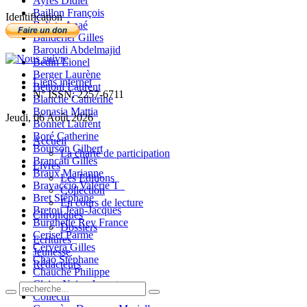
Ayres Didier
Baillon François
Identification
Balista Anaé
Banderier Gilles
Baroudi Abdelmajid
Bedin Lionel
Berger Laurène
Liens internet
Bettoni Laurent
N° ISSN: 2257-6711
Blanche Catherine
Bonasia Mattia
Jeudi, 06 Août 2026
Bonnet Laurent
Boré Catherine
Accueil
Bourson Gilbert
La charte de participation
Brancati Gilles
Livres
Braux Marianne
Les Editions
Bravaccio Valérie T_
Collection
Bret Stéphane
En cours de lecture
Bretou Jean-Jacques
Chroniques
Burghelle Rey France
Dossiers
Ceriset Parme
Ecritures
Cervera Gilles
Jeunesse
Chao Stéphane
Rédacteurs
Chauché Philippe
Claire-Neige Jaunet
Collectif