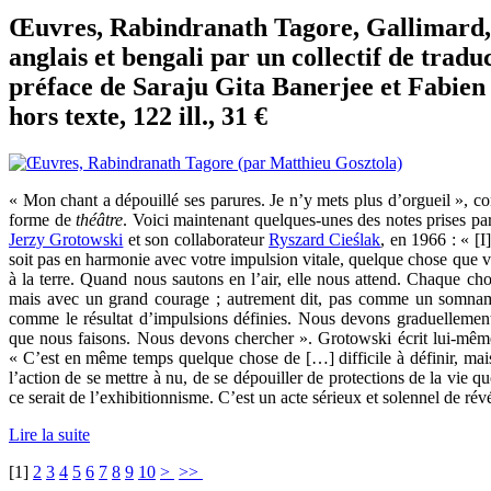
Œuvres, Rabindranath Tagore, Gallimard, c
anglais et bengali par un collectif de tradu
préface de Saraju Gita Banerjee et Fabien
hors texte, 122 ill., 31 €
« Mon chant a dépouillé ses parures. Je n’y mets plus d’orgueil », c
forme de
théâtre
. Voici maintenant quelques-unes des notes prises p
Jerzy Grotowski
et son collaborateur
Ryszard Cieślak
, en 1966 : « [I
soit pas en harmonie avec votre impulsion vitale, quelque chose que 
à la terre. Quand nous sautons en l’air, elle nous attend. Chaque cho
mais avec un grand courage ; autrement dit, pas comme un somnam
comme le résultat d’impulsions définies. Nous devons graduellement
que nous faisons. Nous devons chercher ». Grotowski écrit lui-mê
« C’est en même temps quelque chose de […] difficile à définir, mais
l’action de se mettre à nu, de se dépouiller de protections de la vie q
ce serait de l’exhibitionnisme. C’est un acte sérieux et solennel de révé
Lire la suite
[
1
]
2
3
4
5
6
7
8
9
10
>
>>