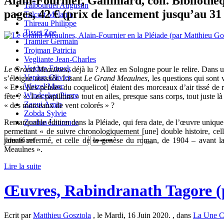
Alain-Fournier, Gallimard, coll. Bibliothè
Talbourdel Augustin
pages, 42 € (prix de lancement jusqu’au 31
Talcott Mélanie
Thireau Philippe
Tisset Zoe
Tramier Germain
Trojman Patricia
Vegliante Jean-Charles
Verdun Franck
Le Grand Meaulnes
, déjà lu ? Allez en Sologne pour le relire. Dans
Verdun Olivier
s’éloigne aussitôt. Lisant
Le Grand Meaulnes
, les questions qui sont
Wetzel Marc
« Et si [les pétales du coquelicot] étaient des morceaux d’air tissé de
Windecker Pierre
fête ? ». Les papillons « tout en ailes, presque sans corps, tout juste l
Zaoui Amin
« des morceaux de vent colorés » ?
Zobda Sylvie
Remarquable édition dans la Pléiade, qui fera date, de l’œuvre uniqu
Zordan Laurence
permettant « de suivre chronologiquement [une] double histoire, cel
jamais refermé, et celle de la genèse du roman, de 1904 – avant 
Meaulnes ».
Lire la suite
Œuvres, Rabindranath Tagore (
Ecrit par
Matthieu Gosztola
, le Mardi, 16 Juin 2020. , dans
La Une 