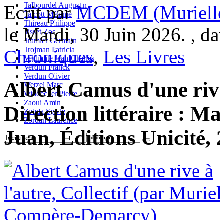
Talbourdel Augustin
Ecrit par
MCDEM (Murielle
Talcott Mélanie
Thireau Philippe
le Mardi, 30 Juin 2026. , d
Tisset Zoe
Tramier Germain
Trojman Patricia
Chroniques
,
Les Livres
Vegliante Jean-Charles
Verdun Franck
Verdun Olivier
Albert Camus d'une rive
Wetzel Marc
Windecker Pierre
Zaoui Amin
Direction littéraire : 
Zobda Sylvie
Zordan Laurence
Juan, Éditions Unicité,