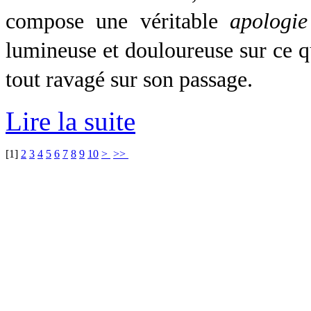
compose une véritable
apologie
lumineuse et douloureuse sur ce q
tout ravagé sur son passage.
Lire la suite
[
1
]
2
3
4
5
6
7
8
9
10
>
>>