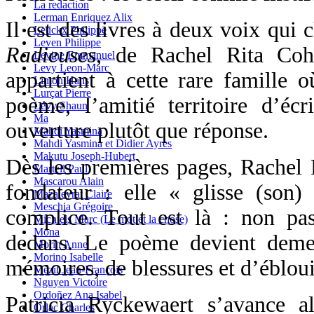
La redaction
Lerman Enriquez Alix
Il est des livres à deux voix qui 
Leuckx Philippe
Leven Philippe
Radieuses
, de Rachel Rita Cohe
Levine Emmanuel
Levy Leon-Marc
appartient à cette rare famille 
Limon Hans
Lurçat Pierre
poème, l’amitié territoire d’écr
Lévy Shaun
Ma
ouverture plutôt que réponse.
Mahdi Yasmina
Mahdi Yasmina et Didier Ayres
Makutu Joseph-Hubert
Dès les premières pages, Rachel 
Martell Paul
Mascarou Alain
fondateur : elle « glisse (son
Mazaleyrat Claire
Meschia Grégoire
complice. Tout est là : non pas
Michiels Marc (Le mot et la chose)
Mona
dedans. Le poème devient deme
Morin Anne
Morino Isabelle
mémoires, de blessures et d’éblou
Mézil Jean-François
Nguyen Victoire
Ordoñez Ana Isabel
Patricia Ryckewaert s’avance 
Orlac Charles