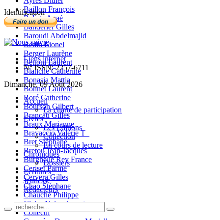
Ayres Didier
Baillon François
Identification
Balista Anaé
Banderier Gilles
Baroudi Abdelmajid
Bedin Lionel
Berger Laurène
Liens internet
Bettoni Laurent
N° ISSN: 2257-6711
Blanche Catherine
Bonasia Mattia
Dimanche, 09 Août 2026
Bonnet Laurent
Boré Catherine
Accueil
Bourson Gilbert
La charte de participation
Brancati Gilles
Livres
Braux Marianne
Les Editions
Bravaccio Valérie T_
Collection
Bret Stéphane
En cours de lecture
Bretou Jean-Jacques
Chroniques
Burghelle Rey France
Dossiers
Ceriset Parme
Ecritures
Cervera Gilles
Jeunesse
Chao Stéphane
Rédacteurs
Chauché Philippe
Claire-Neige Jaunet
Collectif