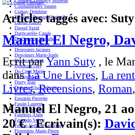
Compère-Demarcy Murielle
Constantinidès Yannis
Crahay Delphine
Articles taggés avec: Sut
D'Hérart-Brocard Christelle
Daoud Kamel
Daoud Yazid
Darricarrère Carole
Manuel El Negro, Da
De Courson Nathalie
Del Dingo Fabrice
Desrosiers Jacques
Desvignes Marie-Josée
Ecrit par
Yann Suty
, le Mar
Devaux Patrick
Donikian Guy
dans
La Une Livres
,
La rent
Du Crest Marie
Duclos Marie
Durry Jean
Livres
,
Recensions
,
Roman
Dutigny/Elsa Catherine
Duttine Charles
Epsztein Pierrette
Fassin Laurent
Manuel El Negro, 21 ao
Fauren Bernard
Faurieux Alain
20 € . Ecrivain(s):
Davi
Ferrando Sylvie
Ferron-Veillard Sandrine
Fiorentino Marie-Pierre