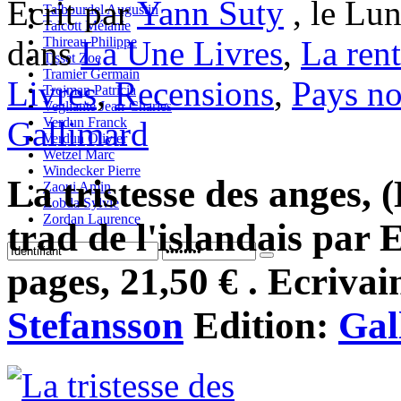
Ecrit par
Yann Suty
, le Lun
Talbourdel Augustin
Talcott Mélanie
Thireau Philippe
dans
La Une Livres
,
La rent
Tisset Zoe
Tramier Germain
Livres
,
Recensions
,
Pays no
Trojman Patricia
Vegliante Jean-Charles
Verdun Franck
Gallimard
Verdun Olivier
Wetzel Marc
Windecker Pierre
La tristesse des anges
Zaoui Amin
Zobda Sylvie
Zordan Laurence
trad de l'islandais par 
pages, 21,50 € . Ecrivai
Stefansson
Edition:
Gal