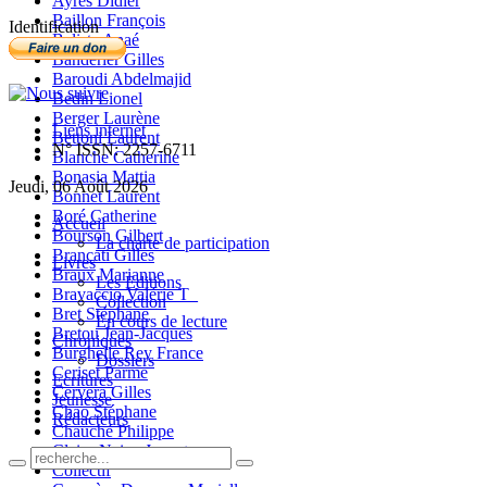
Ayres Didier
Baillon François
Identification
Balista Anaé
Banderier Gilles
Baroudi Abdelmajid
Bedin Lionel
Berger Laurène
Liens internet
Bettoni Laurent
N° ISSN: 2257-6711
Blanche Catherine
Bonasia Mattia
Jeudi, 06 Août 2026
Bonnet Laurent
Boré Catherine
Accueil
Bourson Gilbert
La charte de participation
Brancati Gilles
Livres
Braux Marianne
Les Editions
Bravaccio Valérie T_
Collection
Bret Stéphane
En cours de lecture
Bretou Jean-Jacques
Chroniques
Burghelle Rey France
Dossiers
Ceriset Parme
Ecritures
Cervera Gilles
Jeunesse
Chao Stéphane
Rédacteurs
Chauché Philippe
Claire-Neige Jaunet
Collectif