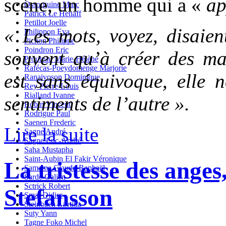
scène, un homme qui a «
ap
Ossorguine Marc
Patrick Le Henaff
Petillot Joelle
« Les mots, voyez, disaient
Philippon Eva
Pichon Philippe
Poindron Eric
souvent qu’à créer des m
Prouteau Marie-Hélène
Rafécas-Poeydomenge Marjorie
est sans équivoque, elle 
Ranaivoson Dominique
Rey Pierre-Louis
Rialland Ivanne
sentiments de l’autre ».
Robin Vincent
Rodrigue Paul
Saenen Frederic
Lire la suite
Sagne André
Sagne Luc-André
Saha Mustapha
Saint-Aubin El Fakir Véronique
La tristesse des ange
Samama Claude-Raphaël
Sarde Galien
Sctrick Robert
Stefansson
Smal Didier
Steinbach Laetitia
Suty Yann
Tagne Foko Michel