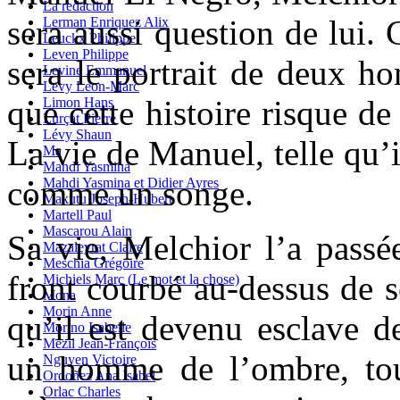
La redaction
sera aussi question de lui.
Lerman Enriquez Alix
Leuckx Philippe
Leven Philippe
sera le portrait de deux ho
Levine Emmanuel
Levy Leon-Marc
que cette histoire risque de 
Limon Hans
Lurçat Pierre
Lévy Shaun
La vie de Manuel, telle qu’il
Ma
Mahdi Yasmina
comme un songe.
Mahdi Yasmina et Didier Ayres
Makutu Joseph-Hubert
Martell Paul
Mascarou Alain
Sa vie, Melchior l’a passée
Mazaleyrat Claire
Meschia Grégoire
front courbé au-dessus de s
Michiels Marc (Le mot et la chose)
Mona
Morin Anne
qu’il est devenu esclave de
Morino Isabelle
Mézil Jean-François
un homme de l’ombre, touj
Nguyen Victoire
Ordoñez Ana Isabel
Orlac Charles