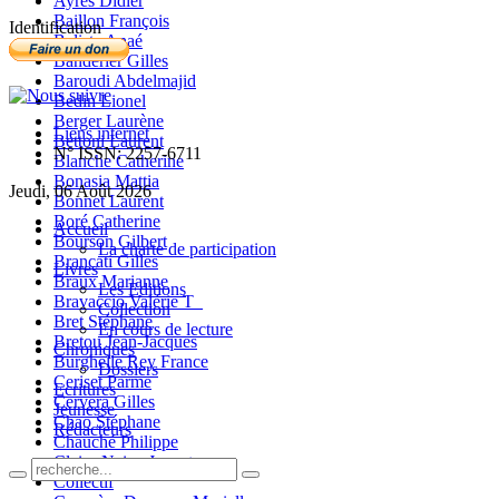
Ayres Didier
Baillon François
Identification
Balista Anaé
Banderier Gilles
Baroudi Abdelmajid
Bedin Lionel
Berger Laurène
Liens internet
Bettoni Laurent
N° ISSN: 2257-6711
Blanche Catherine
Bonasia Mattia
Jeudi, 06 Août 2026
Bonnet Laurent
Boré Catherine
Accueil
Bourson Gilbert
La charte de participation
Brancati Gilles
Livres
Braux Marianne
Les Editions
Bravaccio Valérie T_
Collection
Bret Stéphane
En cours de lecture
Bretou Jean-Jacques
Chroniques
Burghelle Rey France
Dossiers
Ceriset Parme
Ecritures
Cervera Gilles
Jeunesse
Chao Stéphane
Rédacteurs
Chauché Philippe
Claire-Neige Jaunet
Collectif