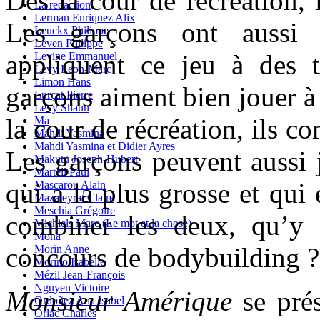
Dès la cour de récréation,
La redaction
Lerman Enriquez Alix
Les garçons ont aussi d
Leuckx Philippe
Leven Philippe
appliquent ce jeu à des t
Levine Emmanuel
Levy Leon-Marc
Limon Hans
garçons aiment bien jouer à 
Lurçat Pierre
Lévy Shaun
la cour de récréation, ils c
Ma
Mahdi Yasmina
Mahdi Yasmina et Didier Ayres
Les garçons peuvent aussi
Makutu Joseph-Hubert
Martell Paul
qui a la plus grosse et qui 
Mascarou Alain
Mazaleyrat Claire
Meschia Grégoire
combiner les deux, qu’y 
Michiels Marc (Le mot et la chose)
Mona
concours de bodybuilding ?
Morin Anne
Morino Isabelle
Mézil Jean-François
Nguyen Victoire
Monsieur Amérique
se pré
Ordoñez Ana Isabel
Orlac Charles