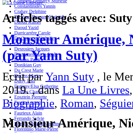
Compère-Demarcy Murielle
Constantinidès Yannis
Crahay Delphine
Articles taggés avec: Sut
D'Hérart-Brocard Christelle
Daoud Kamel
Daoud Yazid
Darricarrère Carole
Monsieur Amérique, 
De Courson Nathalie
Del Dingo Fabrice
Desrosiers Jacques
(par Yann Suty)
Desvignes Marie-Josée
Devaux Patrick
Donikian Guy
Du Crest Marie
Ecrit par
Yann Suty
, le Mer
Duclos Marie
Durry Jean
2019. , dans
La Une Livres
Dutigny/Elsa Catherine
Duttine Charles
Epsztein Pierrette
Biographie
,
Roman
,
Séguie
Fassin Laurent
Fauren Bernard
Faurieux Alain
Ferrando Sylvie
Monsieur Amérique, Ni
Ferron-Veillard Sandrine
Fiorentino Marie-Pierre