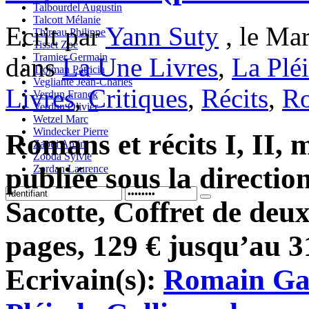
Talbourdel Augustin
Talcott Mélanie
Ecrit par
Yann Suty
, le Mar
Thireau Philippe
Tisset Zoe
Tramier Germain
dans
La Une Livres
,
La Plé
Trojman Patricia
Vegliante Jean-Charles
Livres
,
Critiques
,
Récits
,
R
Verdun Franck
Verdun Olivier
Wetzel Marc
Windecker Pierre
Romans et récits I, II, 
Zaoui Amin
Zobda Sylvie
publiée sous la directio
Zordan Laurence
Sacotte, Coffret de deu
pages, 129 € jusqu’au 3
Ecrivain(s):
Romain Ga