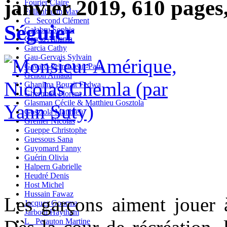
janvier 2019, 610 pages,
Fourier Claire
Fullenbaum Max
G_ Second Clément
Séguier
Galabru Sophie
Garcia Alhama
Garcia Cathy
Gau-Gervais Sylvain
Gavard-Perret Jean-Paul
Genon Arnaud
Ghanima Bouzit Fedwa
Ghertman Florent
Glasman Cécile & Matthieu Gosztola
Gosztola Matthieu
Grenier Nicolas
Gueppe Christophe
Guessous Sana
Guyomard Fanny
Guérin Olivia
Halpern Gabrielle
Heudré Denis
Host Michel
Hussain Fawaz
Les garçons aiment jouer à
Jacques Goorma
Jarboui Haytham
L_ Petauton Martine