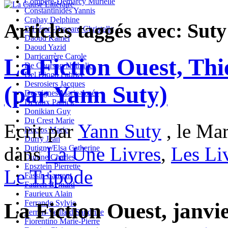
Compère-Demarcy Murielle
Constantinidès Yannis
Crahay Delphine
Articles taggés avec: Sut
D'Hérart-Brocard Christelle
Daoud Kamel
Daoud Yazid
Darricarrère Carole
La Fiction Ouest, Thi
De Courson Nathalie
Del Dingo Fabrice
Desrosiers Jacques
(par Yann Suty)
Desvignes Marie-Josée
Devaux Patrick
Donikian Guy
Du Crest Marie
Ecrit par
Yann Suty
, le Mar
Duclos Marie
Durry Jean
dans
La Une Livres
,
Les Li
Dutigny/Elsa Catherine
Duttine Charles
Epsztein Pierrette
Le Tripode
Fassin Laurent
Fauren Bernard
Faurieux Alain
Ferrando Sylvie
La Fiction Ouest, janvi
Ferron-Veillard Sandrine
Fiorentino Marie-Pierre