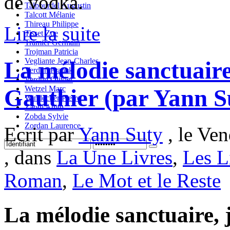
de vodka.
Talbourdel Augustin
Talcott Mélanie
Thireau Philippe
Lire la suite
Tisset Zoe
Tramier Germain
Trojman Patricia
Vegliante Jean-Charles
La mélodie sanctuair
Verdun Franck
Verdun Olivier
Wetzel Marc
Gauthier (par Yann S
Windecker Pierre
Zaoui Amin
Zobda Sylvie
Zordan Laurence
Ecrit par
Yann Suty
, le Ven
, dans
La Une Livres
,
Les L
Roman
,
Le Mot et le Reste
La mélodie sanctuaire, 