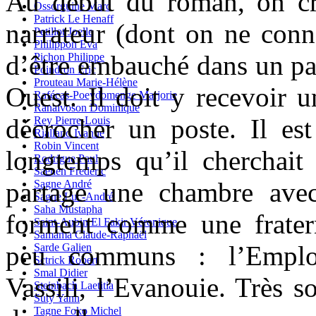
Au début du roman, on cr
Ossorguine Marc
Patrick Le Henaff
narrateur (dont on ne conn
Petillot Joelle
Philippon Eva
d’être embauché dans un par
Pichon Philippe
Poindron Eric
Prouteau Marie-Hélène
Ouest. Il doit y recevoir 
Rafécas-Poeydomenge Marjorie
Ranaivoson Dominique
décrocher un poste. Il est
Rey Pierre-Louis
Rialland Ivanne
Robin Vincent
longtemps qu’il cherchait 
Rodrigue Paul
Saenen Frederic
partage une chambre avec
Sagne André
Sagne Luc-André
Saha Mustapha
forment comme une frater
Saint-Aubin El Fakir Véronique
Samama Claude-Raphaël
peu communs : l’Employ
Sarde Galien
Sctrick Robert
Smal Didier
Vassili, l’Evanouie. Très s
Steinbach Laetitia
Suty Yann
Tagne Foko Michel