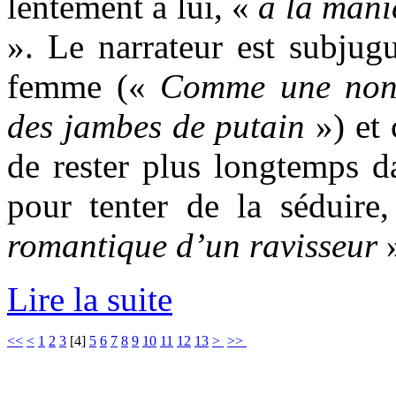
lentement à lui, «
à la mani
». Le narrateur est subjug
femme («
Comme une nonn
des jambes de putain
») et 
de rester plus longtemps da
pour tenter de la séduire
romantique d’un ravisseur
»
Lire la suite
<<
<
1
2
3
[
4
]
5
6
7
8
9
10
11
12
13
>
>>