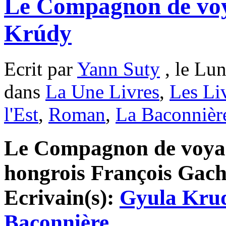
Le Compagnon de voy
Krúdy
Ecrit par
Yann Suty
, le Lun
dans
La Une Livres
,
Les Li
l'Est
,
Roman
,
La Baconnièr
Le Compagnon de voyag
hongrois François Gacho
Ecrivain(s):
Gyula Kru
Baconnière