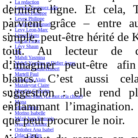
La redaction
dernière ligne. Et cela, 
Lerman Enriquez Alix
Leuckx Philippe
Leven Philippe
parvient grâce – entre a
Levine Emmanuel
Levy Leon-Marc
simple, peut-être hérité de 
Limon Hans
Lurçat Pierre
Lévy Shaun
tout. Au lecteur de déc
Ma
Mahdi Yasmina
d’imaginer peut-être afi
Mahdi Yasmina et Didier Ayres
Makutu Joseph-Hubert
Martell Paul
blancs. C’est aussi ce
Mascarou Alain
Mazaleyrat Claire
suggestion : elle rend p
Meschia Grégoire
Michiels Marc (Le mot et la chose)
Mona
enflammant l’imagination
Morin Anne
Morino Isabelle
que peut procurer le noir.
Mézil Jean-François
Nguyen Victoire
Ordoñez Ana Isabel
Orlac Charles