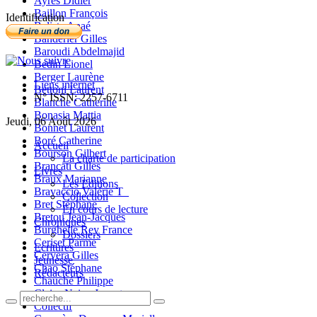
Ayres Didier
Baillon François
Identification
Balista Anaé
Banderier Gilles
Baroudi Abdelmajid
Bedin Lionel
Berger Laurène
Liens internet
Bettoni Laurent
N° ISSN: 2257-6711
Blanche Catherine
Bonasia Mattia
Jeudi, 06 Août 2026
Bonnet Laurent
Boré Catherine
Accueil
Bourson Gilbert
La charte de participation
Brancati Gilles
Livres
Braux Marianne
Les Editions
Bravaccio Valérie T_
Collection
Bret Stéphane
En cours de lecture
Bretou Jean-Jacques
Chroniques
Burghelle Rey France
Dossiers
Ceriset Parme
Ecritures
Cervera Gilles
Jeunesse
Chao Stéphane
Rédacteurs
Chauché Philippe
Claire-Neige Jaunet
Collectif