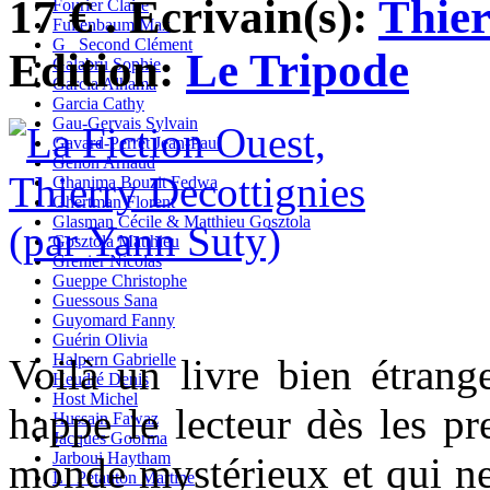
17 € . Ecrivain(s):
Thier
Fourier Claire
Fullenbaum Max
G_ Second Clément
Edition:
Le Tripode
Galabru Sophie
Garcia Alhama
Garcia Cathy
Gau-Gervais Sylvain
Gavard-Perret Jean-Paul
Genon Arnaud
Ghanima Bouzit Fedwa
Ghertman Florent
Glasman Cécile & Matthieu Gosztola
Gosztola Matthieu
Grenier Nicolas
Gueppe Christophe
Guessous Sana
Guyomard Fanny
Guérin Olivia
Halpern Gabrielle
Voilà un livre bien étrang
Heudré Denis
Host Michel
happe le lecteur dès les p
Hussain Fawaz
Jacques Goorma
Jarboui Haytham
monde mystérieux et qui ne 
L_ Petauton Martine