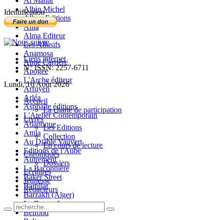
Al Manar
Albin Michel
Identification
Allary Editions
Allia
Alma Editeur
Les Allusifs
Anamosa
Liens internet
Anne Carrière
N° ISSN: 2257-6711
Apogée
L'Arche éditeur
Lundi, 10 Août 2026
Arfuyen
Arléa
Accueil
Asphalte éditions
La charte de participation
L'Atelier Contemporain
Livres
Atlantique
Les Editions
Attila
Collection
Au Diable Vauvert
En cours de lecture
Editions de l'Aube
Chroniques
Autrement
Dossiers
La Baconnière
Ecritures
Baker Street
Jeunesse
Bartillat
Rédacteurs
Barzakh (Alger)
Le Bateau Ivre
Belfond