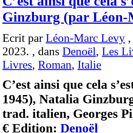
C’est ainsi que cela s’
Ginzburg (par Léon-
Ecrit par
Léon-Marc Levy
,
2023. , dans
Denoël
,
Les Li
Livres
,
Roman
,
Italie
C’est ainsi que cela s’es
1945), Natalia Ginzburg
trad. italien, Georges P
€ Edition:
Denoël