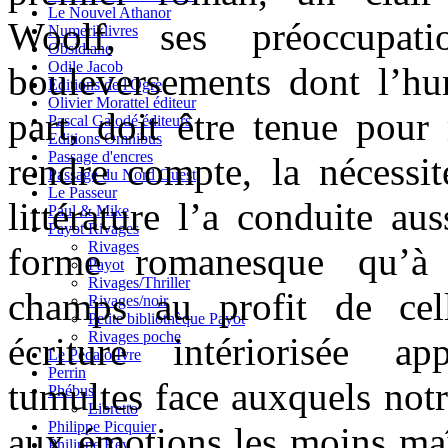
Le Nouvel Athanor
Woolf, ses préoccupat
Numeriklivres
Obsidiane
Odile Jacob
bouleversements dont l’hu
Editions de l'Ogre
Olivier Morattel éditeur
part, doit être tenue pour
Pascal Galodé éditeurs
Editions Omnibus
Passage d'encres
rendre compte, la nécessit
Passage du Nord Ouest
Le Passeur
littérature l’a conduite aus
Paul & Mike
Payot Rivages
Rivages
forme romanesque qu’à
Payot
Rivages/Thriller
champs au profit de cell
Rivages/noir
Petite bibliothèque Payot
Rivages poche
écriture intériorisée a
Le Pédalo Ivre
Perrin
tumultes face auxquels not
Phébus
Libretto
Philippe Picquier
aux émotions les moins maî
Philippe Rey