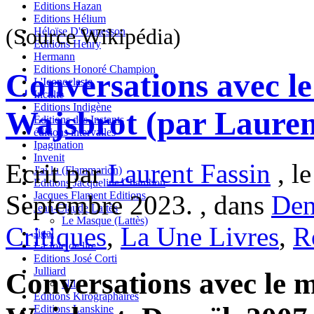
Editions Hazan
Editions Hélium
(Source Wikipédia)
Héloïse D'Ormesson
Editions Henry
Hermann
Editions Honoré Champion
Conversations avec le
L'Iconoclaste
Inculte
Editions Indigène
Wajsbrot (par Lauren
Editions des Instants
éditions intervalles
Ipagination
Invenit
Ecrit par
Laurent Fassin
, l
J'ai lu (Flammarion)
Editions Jacqueline Chambon
Jacques Flament Editions
Septembre 2023. , dans
Den
Jean-Claude Lattès
Le Masque (Lattès)
Critiques
,
La Une Livres
,
R
Jigal
La Joie de lire
Editions José Corti
Julliard
Conversations avec le m
Nil
Editions Kirographaires
Editions Lanskine