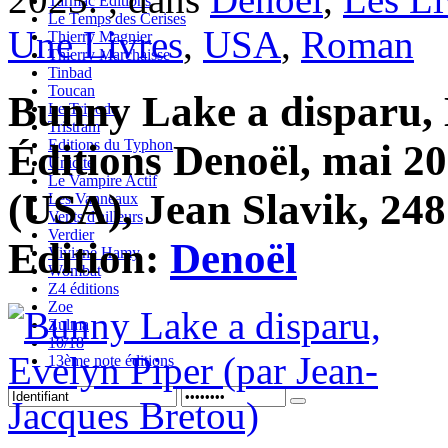
Tarmac Editions
Le Temps des Cerises
Une Livres
,
USA
,
Roman
Thierry Magnier
Thierry Marchaisse
Tinbad
Toucan
Bunny Lake a disparu, 
Le Tripode
Tristram
Editions du Typhon
Éditions Denoël, mai 20
Unicité
Le Vampire Actif
(USA), Jean Slavik, 248
Les Vanneaux
Vents d'ailleurs
Verdier
Edition:
Denoël
Viviane Hamy
Wombat
Z4 éditions
Zoe
Zulma
10/18
13ème note éditions