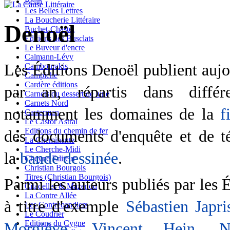
Belin
Les Belles Lettres
La Boucherie Littéraire
Denoël
Buchet-Chastel
Editions des Busclats
Le Buveur d'encre
Calmann-Lévy
Les Éditions Denoël publient aujou
Cambourakis
Campiche
Cardère éditions
par an, répartis dans différe
Carnets du dessert de lune
Carnets Nord
notamment les domaines de la
f
Casterman
Le Castor Astral
Editions du chemin de fer
des documents d'enquête et de 
La Cheminante
Le Cherche-Midi
la
bande dessinée
.
Cheyne Editeur
Christian Bourgois
Titres (Christian Bourgois)
Parmi les auteurs publiés par les 
Citadelles & Mazenod
La Contre Allée
à titre d'exemple
Sébastien Japri
Les Contrebandiers
Le Coudrier
Editions du Cygne
Morgiève
,
Vincent Hein
,
N