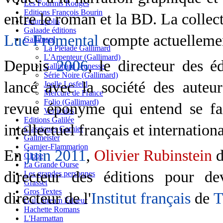
Les Fourmis Rouges
Editions François Bourin
entre le roman et la BD. La collec
Futuropolis
Galaade éditions
Luc Fromental
compte actuellement
Gallimard
La Pléiade Gallimard
L'Arpenteur (Gallimard)
Depuis
2006
, le directeur des é
Gallimard Jeunesse
Série Noire (Gallimard)
lancé avec la société des auteu
Joelle Losfeld
Mercure de France
Folio (Gallimard)
revue éponyme qui entend se fa
Verticales
Editions Galilée
intellectuel français et internationa
Classiques Garnier
Gallmeister
Garnier-Flammarion
En
juin
2011
,
Olivier Rubinstein
d
Globe
La Grande Ourse
directeur des éditions pour dev
Les grandes personnes
Grasset
Gros Textes
directeur de l'
Institut français
de
T
Gulf Stream Editeur
Hachette Romans
L'Harmattan