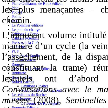
Pierre Guillaume de Roux éditeur
les plus menaçantes – c
Plon
Pocket
Points
chemin.
P.O.L
Le Pommier éditions
Le pont du change
L’imposant volume intitulé
Editions La Porte
Editions Potentille
manière d’un cycle (la vein
Presses de la Cité
publie.net
PUF
l’assèchement, de la dispa
Le puits de Roulle
Quidam Editeur
constituant la trame) ré
Ramsay
Recours au poème Editeur
Rhubarbe
lesquels ont d’abord
Ring Editions
Robert Laffont
Conversations avec le ma
Pavillons (Poche)
Bouquins (Robert Laffont)
Les éditions du Rocher
musées
(2008),
Sentinelles
Le Rouergue
La Brune (Le Rouergue)
Rougerie Editeur