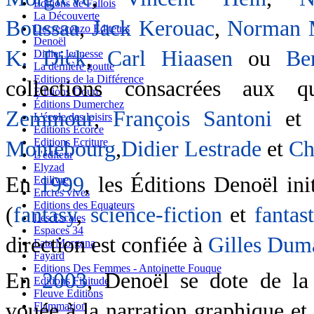
Editions de Fallois
La Découverte
Boussaa
,
Jack Kerouac
,
Norman M
Decrescenzo Editeurs
Denoël
K. Dick
,
Carl Hiaasen
ou
Be
Didier Jeunesse
La dernière goutte
Editions de la Différence
collections consacrées aux 
Editions Douro
Éditions Dumerchez
Zemmour
,
François Santoni
e
L'école des loisirs
Editions Ecorce
Editions Ecriture
Montebourg
,
Didier Lestrade
et
Ch
L'éditeur
Elyzad
En
1999
, les Éditions Denoël ini
Edilivre
Encres vives
Editions des Equateurs
(
fantasy
,
science-fiction
et
fantas
Les Escales
Espaces 34
direction est confiée à
Gilles Dum
Fata Morgana
Fayard
Editions Des Femmes - Antoinette Fouque
En
2003
, Denoël se dote de la
Editions Finitude
Fleuve Editions
vouée à la narration graphique et 
Flammarion