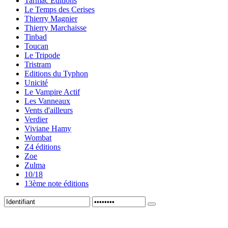
Tarmac Editions
Le Temps des Cerises
Thierry Magnier
Thierry Marchaisse
Tinbad
Toucan
Le Tripode
Tristram
Editions du Typhon
Unicité
Le Vampire Actif
Les Vanneaux
Vents d'ailleurs
Verdier
Viviane Hamy
Wombat
Z4 éditions
Zoe
Zulma
10/18
13ème note éditions