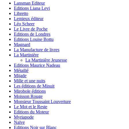
Lansman Editeur
Editions Liana Levi
Libretto
Lemieux éditeur
Léo Scheer
Le Livre de Poche
Editions de Londres
Editions Louise Bottu
Magnard
La Manufacture de livres
La Martinière
La Martinière Jeunesse
Editions Maurice Nadeau
Métailié
Mijade
Mille et une nuits
Les éditions de Minuit
Mirobole éditions
Moisson Rouge
Monsieur Toussaint Louverture
Le Mot et le Reste
Editions du Moteur
Myriapode
Naïve
Editions Noir sur Blanc