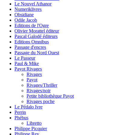
Le Nouvel Athanor
Numeriklivres
Obsidiane
Odile Jacob
Editions de l'Ogre
Olivier Morattel éditeur
Pascal Galodé éditeurs
Editions Omnibus
Passage d'encres
Passage du Nord Ouest
Le Passeur
Paul & Mike
Payot Rivages
Rivages
Payot
Rivages/Thriller
Rivages/noir
Petite bibliothèque Payot
Rivages poche
Le Pédalo Ivre
Perrin
Phébus
Libretto
Philippe Picquier
Philippe Rey