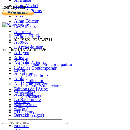
Al Manar
Albin Michel
Identification
Allary Editions
Allia
Alma Editeur
Les Allusifs
Anamosa
Liens internet
Anne Carrière
N° ISSN: 2257-6711
Apogée
L'Arche éditeur
Vendredi, 07 Août 2026
Arfuyen
Arléa
Accueil
Asphalte éditions
La charte de participation
L'Atelier Contemporain
Livres
Atlantique
Les Editions
Attila
Collection
Au Diable Vauvert
En cours de lecture
Editions de l'Aube
Chroniques
Autrement
Dossiers
La Baconnière
Ecritures
Baker Street
Jeunesse
Bartillat
Rédacteurs
Barzakh (Alger)
Le Bateau Ivre
Belfond