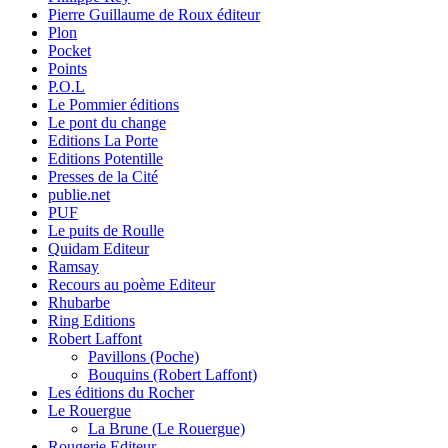
Pierre Guillaume de Roux éditeur
Plon
Pocket
Points
P.O.L
Le Pommier éditions
Le pont du change
Editions La Porte
Editions Potentille
Presses de la Cité
publie.net
PUF
Le puits de Roulle
Quidam Editeur
Ramsay
Recours au poème Editeur
Rhubarbe
Ring Editions
Robert Laffont
Pavillons (Poche)
Bouquins (Robert Laffont)
Les éditions du Rocher
Le Rouergue
La Brune (Le Rouergue)
Rougerie Editeur