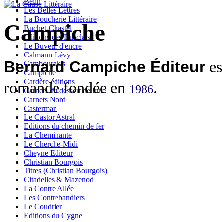
Belin
Les Belles Lettres
La Boucherie Littéraire
Campiche
Buchet-Chastel
Editions des Busclats
Le Buveur d'encre
Calmann-Lévy
Bernard Campiche Éditeur
es
Cambourakis
Campiche
Cardère éditions
romande fondée en
.
1986
Carnets du dessert de lune
Carnets Nord
Casterman
Le Castor Astral
Editions du chemin de fer
La Cheminante
Le Cherche-Midi
Cheyne Editeur
Christian Bourgois
Titres (Christian Bourgois)
Citadelles & Mazenod
La Contre Allée
Les Contrebandiers
Le Coudrier
Editions du Cygne