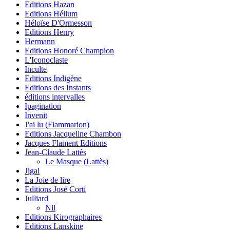
Editions Hazan
Editions Hélium
Héloïse D'Ormesson
Editions Henry
Hermann
Editions Honoré Champion
L'Iconoclaste
Inculte
Editions Indigène
Editions des Instants
éditions intervalles
Ipagination
Invenit
J'ai lu (Flammarion)
Editions Jacqueline Chambon
Jacques Flament Editions
Jean-Claude Lattès
Le Masque (Lattès)
Jigal
La Joie de lire
Editions José Corti
Julliard
Nil
Editions Kirographaires
Editions Lanskine