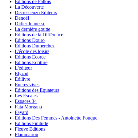
Editions de Fallois
La Découverte
Decrescenzo Editeurs
Denoël
Didier Jeunesse
La dernière goutte
Editions de la Différence
Editions Douro
Éditions Dumerchez
L'école des loisirs
Editions Ecorce
Editions Ecriture
L'éditeur
Elyzad
Edilivre
Encres vives
Editions des Equateurs
Les Escales
Espaces 34
Fata Morgana
Fayard
Editions Des Femmes - Antoinette Fouque
Editions Finitude
Fleuve Editions
Flammarion