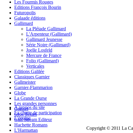
Les Fourmis Rouges
Editions François Bourin
Futuropolis
Galaade éditions
Gallimard
La Pléiade Gallimard
L'Arpenteur (Gallimard)
Gallimard Jeunesse
Série Noire (Gallimard)
Joelle Losfeld
Mercure de France
Folio (Gallimard)
Verticales
Editions Galilée
Classiques Garnier
Gallmeister
Garnier-Flammarion
Globe
La Grande Ourse
Les grandes personnes
A propos du site
Grasset
La charte de participation
Gros Textes
L'équipe
Gulf Stream Editeur
Hachette Romans
Copyright © 2011 La Cau
L'Harmattan