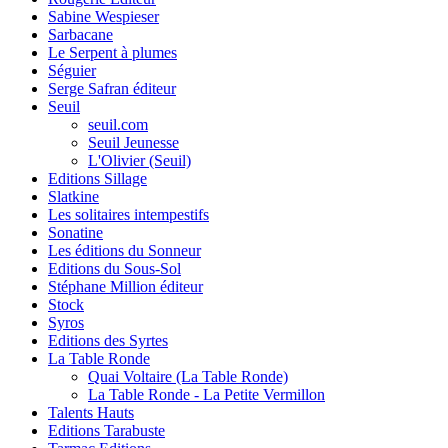
Sabine Wespieser
Sarbacane
Le Serpent à plumes
Séguier
Serge Safran éditeur
Seuil
seuil.com
Seuil Jeunesse
L'Olivier (Seuil)
Editions Sillage
Slatkine
Les solitaires intempestifs
Sonatine
Les éditions du Sonneur
Editions du Sous-Sol
Stéphane Million éditeur
Stock
Syros
Editions des Syrtes
La Table Ronde
Quai Voltaire (La Table Ronde)
La Table Ronde - La Petite Vermillon
Talents Hauts
Editions Tarabuste