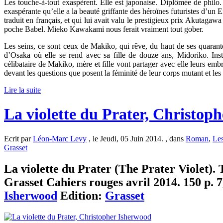
Les touche-à-tout exaspèrent. Elle est japonaise. Diplômée de philo
exaspérante qu’elle a la beauté griffante des héroïnes futuristes d’un E
traduit en français, et qui lui avait valu le prestigieux prix Akutagawa 
poche Babel. Mieko Kawakami nous ferait vraiment tout gober.
Les seins, ce sont ceux de Makiko, qui rêve, du haut de ses quarante a
d’Osaka où elle se rend avec sa fille de douze ans, Midoriko. Inst
célibataire de Makiko, mère et fille vont partager avec elle leurs emb
devant les questions que posent la féminité de leur corps mutant et le
Lire la suite
La violette du Prater, Christop
Ecrit par
Léon-Marc Levy
, le Jeudi, 05 Juin 2014. , dans
Roman
,
Les
Grasset
La violette du Prater (The Prater Violet). 
Grasset Cahiers rouges avril 2014. 150 p. 7
Isherwood
Edition:
Grasset