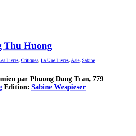
ng Thu Huong
Les Livres
,
Critiques
,
La Une Livres
,
Asie
,
Sabine
tnamien par Phuong Dang Tran, 779
g
Edition:
Sabine Wespieser