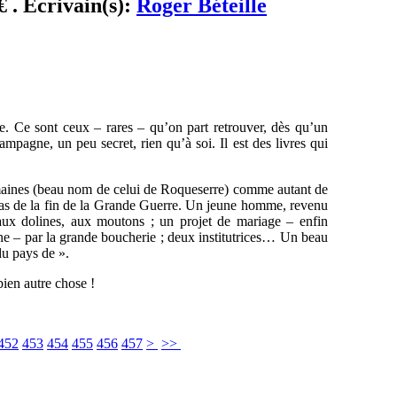
€ . Ecrivain(s):
Roger Béteille
ge. Ce sont ceux – rares – qu’on part retrouver, dès qu’un
pagne, un peu secret, rien qu’à soi. Il est des livres qui
maines (beau nom de celui de Roqueserre) comme autant de
x pas de la fin de la Grande Guerre. Un jeune homme, revenu
 aux dolines, aux moutons ; un projet de mariage – enfin
ne – par la grande boucherie ; deux institutrices… Un beau
du pays de ».
bien autre chose !
452
453
454
455
456
457
>
>>