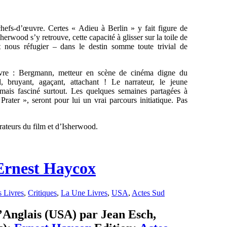
chefs-d’œuvre. Certes « Adieu à Berlin » y fait figure de
erwood s’y retrouve, cette capacité à glisser sur la toile de
 nous réfugier – dans le destin somme toute trivial de
livre : Bergmann, metteur en scène de cinéma digne du
 bruyant, agaçant, attachant ! Le narrateur, le jeune
 mais fasciné surtout. Les quelques semaines partagées à
Prater », seront pour lui un vrai parcours initiatique. Pas
rateurs du film et d’Isherwood.
 Ernest Haycox
s Livres
,
Critiques
,
La Une Livres
,
USA
,
Actes Sud
 l’Anglais (USA) par Jean Esch,