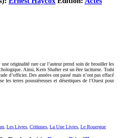
s):
Ernest Haycox
Edition:
Actes
une originalité rare car l’auteur prend soin de brouiller les
hologique. Ainsi, Kern Shafter est un être taciturne. Trahi
rade d’officier. Des années ont passé mais n’ont pas effacé
se les terres poussiéreuses et désertiques de l’Ouest pour
an
,
Les Livres
,
Critiques
,
La Une Livres
,
Le Rouergue