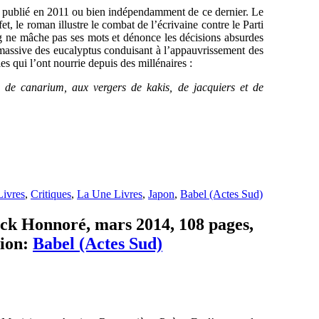
publié en 2011 ou bien indépendamment de ce dernier. Le
t, le roman illustre le combat de l’écrivaine contre le Parti
e mâche pas ses mots et dénonce les décisions absurdes
 massive des eucalyptus conduisant à l’appauvrissement des
les qui l’ont nourrie depuis des millénaires :
, de canarium, aux vergers de kakis, de jacquiers et de
Livres
,
Critiques
,
La Une Livres
,
Japon
,
Babel (Actes Sud)
rick Honnoré, mars 2014, 108 pages,
ion:
Babel (Actes Sud)