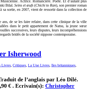
. Musicienne. Actrice. Romancière. Poète. Et d’autant plus
nki Bilal.
Seins et œufs
(
Chichi to Ran
), son premier roman
à sa sortie, en 2007, vient de ressortir dans la collection de
ns, de se les faire refaire, dans cette clinique de la ville
allées dans le petit appartement de Natsu, la jeune sœur
rouilles successives, leurs disputes, leurs incompréhensions
s regards bridés de la société nippone contemporaine.
her Isherwood
 Livres
,
Critiques
,
La Une Livres
,
Iles britanniques
,
Traduit de l’anglais par Léo Dilé.
,90 € . Ecrivain(s):
Christopher