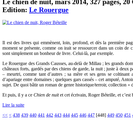
Le chien de nuit, mars 2014, 327 pages, 20 
Edition:
Le Rouergue
Il est des livres qui emmènent, loin, profond, et dès la première pa
moment se présente, comme on irait se ressourcer dans un coin de cam
sont simplement un bonheur de livre. Celui-là, par exemple.
Le Rouergue des Grands Causses, au-delà de Millau ; les grands do
châteaux forts, gardés par des chiens de garde, la nuit ; juste à deu
– meurtri, comme tant d’autres ; sa mère et ses gens se coltinant
d’apariage entre domaines ; quelques gars cassés – cet amputé, Antoi
sujet. De quoi bâtir un roman de genre historique/terroir, collection « 
Et puis, il y a ce
Chien de nuit
et cet écrivain, Roger Béteille, et c’est 
Lire la suite
<<
<
438
439
440
441
442
443
444
445
446
447
[
448
]
449
450
451