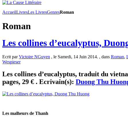
Accueil
Livres
Les Livres
Genres
Roman
Roman
Les collines d’eucalyptus, Duo
Ecrit par
Victoire NGuyen
, le Samedi, 14 Juin 2014. , dans
Roman
,
Wespieser
Les collines d’eucalyptus, traduit du vie
pages, 29 € . Ecrivain(s):
Duong Thu Huon
Les malheurs de Thanh