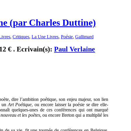
ne (par Charles Duttine)
Livres
,
Critiques
,
La Une Livres
,
Poésie
,
Gallimard
12 € . Ecrivain(s):
Paul Verlaine
oète, dire l’ambition poétique, son enjeu majeur, son lien
e, un
Art Poétique
, ou encore laisser la poésie se dire elle-
nnaît quelques-unes de ces conférences qui ont marqué
 nouveau et les poètes
, ou encore Breton qui a multiplié les
n de sa vie, fit une tournée de conférences en Belgique,