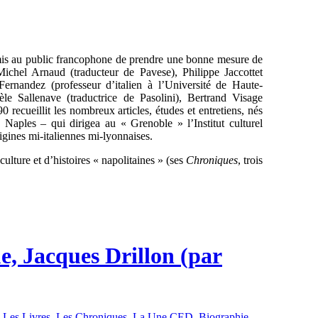
rmis au public francophone de prendre une bonne mesure de
Michel Arnaud (traducteur de Pavese), Philippe Jaccottet
ernandez (professeur d’italien à l’Université de Haute-
e Sallenave (traductrice de Pasolini), Bertrand Visage
recueillit les nombreux articles, études et entretiens, nés
Naples – qui dirigea au « Grenoble » l’Institut culturel
igines mi-italiennes mi-lyonnaises.
ulture et d’histoires « napolitaines » (ses
Chroniques
, trois
e, Jacques Drillon (par
,
Les Livres
,
Les Chroniques
,
La Une CED
,
Biographie