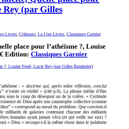
e Rey (par Gilles
es Livres
,
Critiques
,
La Une Livres
,
Classiques Garnier
uelle place pour l’athéisme ?, Louise
 € Edition:
Classiques Garnier
l’athéisme : «
doctrine qui, après mûre réflexion, conclut
u” n
’
existe en r
é
alit
é
» (cité p.9). La phrase mérite d’être
eu sous le coup du désespoir ou de la colère. « Certitude
inexistence de Dieu après une catastrophe collective (comme
 “dieu” » correspond au nœud du problème. Que convient-il
de milliards de galaxies contenant chacune des milliards
 êtres humains ayant jamais vécu (et qui veille sur eux) ?
e mot « Dieu » recoupe-t-il la même chose dans le judaïsme