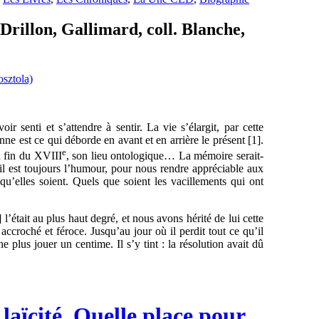
rillon, Gallimard, coll. Blanche,
voir senti et s’attendre à sentir. La vie s’élargit, par cette
nne est ce qui déborde en avant et en arrière le présent [1].
e
a fin du XVIII
, son lieu ontologique… La mémoire serait-
il est toujours l’humour, pour nous rendre appréciable aux
qu’elles soient. Quels que soient les vacillements qui ont
 l’était au plus haut degré, et nous avons hérité de lui cette
 accroché et féroce. Jusqu’au jour où il perdit tout ce qu’il
 ne plus jouer un centime. Il s’y tint : la résolution avait dû
 laïcité, Quelle place pour