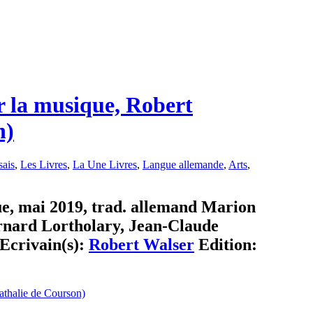
r la musique, Robert
n)
sais
,
Les Livres
,
La Une Livres
,
Langue allemande
,
Arts
,
ue, mai 2019, trad. allemand Marion
rnard Lortholary, Jean-Claude
 Ecrivain(s):
Robert Walser
Edition: