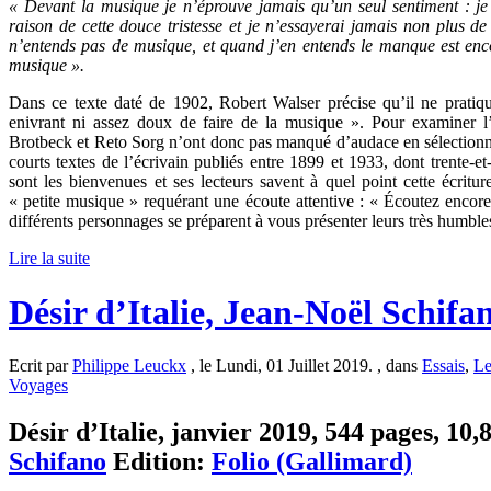
« Devant la musique je n’éprouve jamais qu’un seul sentiment : j
raison de cette douce tristesse et je n’essayerai jamais non plu
n’entends pas de musique, et quand j’en entends le manque est enco
musique ».
Dans ce texte daté de 1902, Robert Walser précise qu’il ne pratiqu
enivrant ni assez doux de faire de la musique ». Pour examiner
Brotbeck et Reto Sorg n’ont donc pas manqué d’audace en sélectionn
courts textes de l’écrivain publiés entre 1899 et 1933, dont trente-e
sont les bienvenues et ses lecteurs savent à quel point cette écritu
« petite musique » requérant une écoute attentive : « Écoutez encore, p
différents personnages se préparent à vous présenter leurs très humbles
Lire la suite
Désir d’Italie, Jean-Noël Schifa
Ecrit par
Philippe Leuckx
, le Lundi, 01 Juillet 2019. , dans
Essais
,
Le
Voyages
Désir d’Italie, janvier 2019, 544 pages, 10,
Schifano
Edition:
Folio (Gallimard)