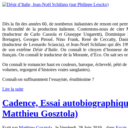
Dès la fin des années 60, de nombreux italianistes de renom ont pe
la fécondité de la production italienne. Contentons-nous de citer 
(traducteur de Carlo Cassola et Giuseppe Ungaretti), Dominique F
Bretagne), Georges Piroué, Nino Frank, René de Ceccatty, Danièl
(traducteur de Leonardo Sciascia), et Jean-Noël Schifano qui dès 1990 
de son extrême
Désir d’Italie
. On connaît le citoyen d’honneur de 
français. On connaît le traducteur de la Morante, d’Eco. On sait ses or
On connaît le romancier haut en couleurs, baroque, échevelé, pétri de c
volumes, regorgent d’histoires vraies sanglantes).
Connaît-on suffisamment l’essayiste, éruditissime ?
Lire la suite
Cadence, Essai autobiographiqu
Matthieu Gosztola)
Ecrit par
Matthieu Gosztola
, le Vendredi, 28 Juin 2019. , dans
Essais