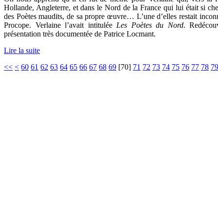
Hollande, Angleterre, et dans le Nord de la France qui lui était si ch
des Poètes maudits, de sa propre œuvre… L’une d’elles restait inco
Procope. Verlaine l’avait intitulée
Les Poètes du Nord
. Redécouv
présentation très documentée de Patrice Locmant.
Lire la suite
<<
<
60
61
62
63
64
65
66
67
68
69
[
70
]
71
72
73
74
75
76
77
78
7