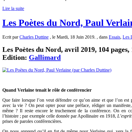
Lire la suite
Les Poètes du Nord, Paul Verlai
Ecrit par
Charles Duttine
, le Mardi, 18 Juin 2019. , dans
Essais
,
Les 
Les Poètes du Nord, avril 2019, 104 pages, 
Edition:
Gallimard
Quand Verlaine tenait le rôle de conférencier
Que faire lorsque l’on veut défendre ce qu’on aime et que l’on est p
avec la vie ? On peut opter pour une préface, rédiger un manifest
même ? Il reste encore le truchement de la conférence. On en co
l’histoire ; par exemple celle donnée par Apollinaire en 1918,
L’esprit
prises de paroles conférencières.
On nous apprend qu’il en fut de même pour Verlaine qui, vers la fi