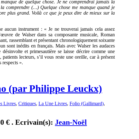
e manque de quelque chose. Je ne comprendrai jamais la
s de la comprendre (…) Quelque chose me manque quand je
re plus grand. Voilà ce que je peux dire de mieux sur la
e aucun instrument : « Je ne trouverai jamais cela assez
 l’œuvre de Walser dans sa composante musicale, Roman
ant, rassemblant et présentant chronologiquement soixante
t-un sont inédits en français. Mais avec Walser les audaces
re désinvolte et primesautière se laisse décrire comme une
atients lecteurs, s’il vous reste une oreille, car à présent
 respects ».
no (par Philippe Leuckx)
s Livres
,
Critiques
,
La Une Livres
,
Folio (Gallimard)
,
80 € . Ecrivain(s):
Jean-Noël