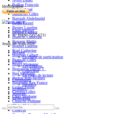
Ayres Didier
Baillon François
Identification
Balista Anaé
Banderier Gilles
Baroudi Abdelmajid
Bedin Lionel
Berger Laurène
Liens internet
Bettoni Laurent
N° ISSN: 2257-6711
Blanche Catherine
Bonasia Mattia
Jeudi, 06 Août 2026
Bonnet Laurent
Boré Catherine
Accueil
Bourson Gilbert
La charte de participation
Brancati Gilles
Livres
Braux Marianne
Les Editions
Bravaccio Valérie T_
Collection
Bret Stéphane
En cours de lecture
Bretou Jean-Jacques
Chroniques
Burghelle Rey France
Dossiers
Ceriset Parme
Ecritures
Cervera Gilles
Jeunesse
Chao Stéphane
Rédacteurs
Chauché Philippe
Claire-Neige Jaunet
Collectif