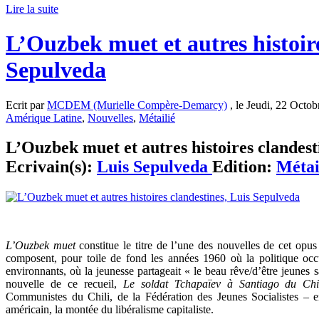
Lire la suite
L’Ouzbek muet et autres histoire
Sepulveda
Ecrit par
MCDEM (Murielle Compère-Demarcy)
, le Jeudi, 22 Octob
Amérique Latine
,
Nouvelles
,
Métailié
L’Ouzbek muet et autres histoires clandestin
Ecrivain(s):
Luis Sepulveda
Edition:
Métai
L’Ouzbek muet
constitue le titre de l’une des nouvelles de cet op
composent, pour toile de fond les années 1960 où la politique occ
environnants, où la jeunesse partageait « le beau rêve/d’être jeunes
nouvelle de ce recueil,
Le soldat Tchapaïev à Santiago du Chi
Communistes du Chili, de la Fédération des Jeunes Socialistes – en
américain, la montée du libéralisme capitaliste.