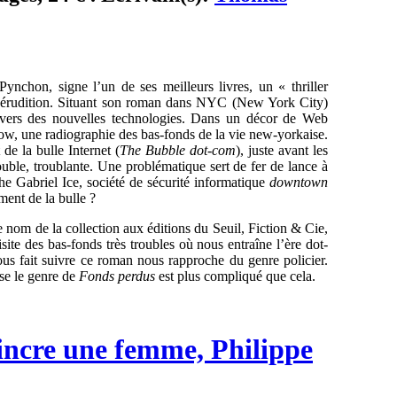
Pynchon, signe l’un de ses meilleurs livres, un « thriller
t érudition. Situant son roman dans NYC (New York City)
ivers des nouvelles technologies. Dans un décor de Web
now, une radiographie des bas-fonds de la vie new-yorkaise.
 de la bulle Internet (
The Bubble dot-com
), juste avant les
ble, troublante. Une problématique sert de fer de lance à
he Gabriel Ice, société de sécurité informatique
downtown
ment de la bulle ?
 Le nom de la collection aux éditions du Seuil, Fiction & Cie,
isite des bas-fonds très troubles où nous entraîne l’ère dot-
ous fait suivre ce roman nous rapproche du genre policier.
sse le genre de
Fonds perdus
est plus compliqué que cela.
incre une femme, Philippe