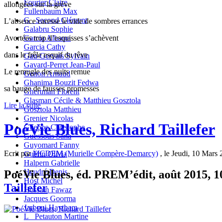
Fourier Claire
allongées sur la grève
Fullenbaum Max
G_ Second Clément
L’absence caresse le vide de sombres errances
Galabru Sophie
Avortées trop d’esquisses s’achèvent
Garcia Alhama
Garcia Cathy
dans le frêle esquif du rêve
Gau-Gervais Sylvain
Gavard-Perret Jean-Paul
Le remugle des nuits remue
Genon Arnaud
Ghanima Bouzit Fedwa
sa bauge de fausses promesses
Ghertman Florent
Glasman Cécile & Matthieu Gosztola
Lire la suite
Gosztola Matthieu
Grenier Nicolas
PoéVie Blues, Richard Taillefer
Gueppe Christophe
Guessous Sana
Guyomard Fanny
Ecrit par
MCDEM (Murielle Compère-Demarcy)
, le Jeudi, 10 Mars 
Guérin Olivia
Halpern Gabrielle
Heudré Denis
PoéVie Blues, éd. PREM’édit, août 2015, 10
Host Michel
Taillefer
Hussain Fawaz
Jacques Goorma
Jarboui Haytham
L_ Petauton Martine