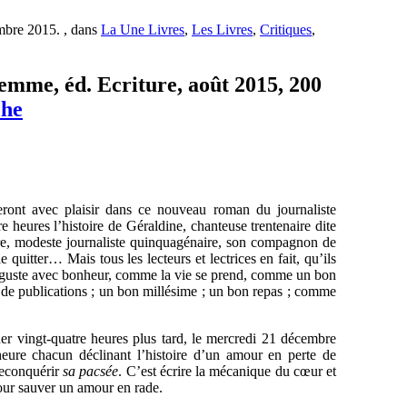
mbre 2015. , dans
La Une Livres
,
Les Livres
,
Critiques
,
emme, éd. Ecriture, août 2015, 200
che
veront avec plaisir dans ce nouveau roman du journaliste
e heures l’histoire de Géraldine, chanteuse trentenaire dite
e, modeste journaliste quinquagénaire, son compagnon de
quitter… Mais tous les lecteurs et lectrices en fait, qu’ils
e déguste avec bonheur, comme la vie se prend, comme un bon
e de publications ; un bon millésime ; un bon repas ; comme
er vingt-quatre heures plus tard, le mercredi 21 décembre
heure chacun déclinant l’histoire d’un amour en perte de
 reconquérir
sa pacsée
. C’est écrire la mécanique du cœur et
our sauver un amour en rade.