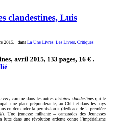
s clandestines, Luis
re 2015. , dans
La Une Livres
,
Les Livres
,
Critiques
,
es, avril 2015, 133 pages, 16 € .
lié
us avec, comme dans les autres
histoires clandestines
qui le
upait une place prépondérante, au Chili et dans les pays
 sans en demander la permission » (dédicace de la première
li
). Une jeunesse militante – camarades des Jeunesses
 lutte dans une révolution ardente contre l’impérialisme