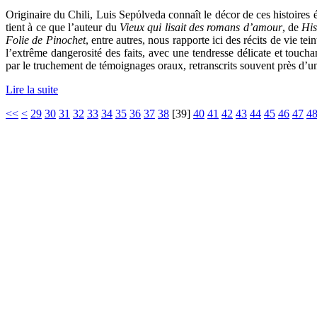
Originaire du Chili, Luis Sepύlveda connaît le décor de ces histoires 
tient à ce que l’auteur du
Vieux qui lisait des romans d’amour
, de
His
Folie de Pinochet
, entre autres, nous rapporte ici des récits de vie tei
l’extrême dangerosité des faits, avec une tendresse délicate et toucha
par le truchement de témoignages oraux, retranscrits souvent près d’un
Lire la suite
<<
<
29
30
31
32
33
34
35
36
37
38
[
39
]
40
41
42
43
44
45
46
47
4