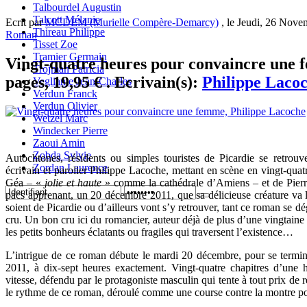
Talbourdel Augustin
Talcott Mélanie
Ecrit par
MCDEM (Murielle Compère-Demarcy)
, le Jeudi, 26 Nove
Thireau Philippe
Roman
Tisset Zoe
Tramier Germain
Vingt-quatre heures pour convaincre une f
Trojman Patricia
pages, 19,95 € . Ecrivain(s):
Philippe Laco
Vegliante Jean-Charles
Verdun Franck
Verdun Olivier
Wetzel Marc
Windecker Pierre
Zaoui Amin
Zobda Sylvie
Autochtones, résidents ou simples touristes de Picardie se retrou
Zordan Laurence
écrivain et parolier Philippe Lacoche, mettant en scène en vingt-quatr
Géa – «
jolie et haute
» comme la cathédrale d’Amiens – et de Pierr
pacs apprenant, un 20 décembre 2011, que sa délicieuse créature va le 
soient de Picardie ou d’ailleurs vont s’y retrouver, tant ce roman s
cru. Un bon cru ici du romancier, auteur déjà de plus d’une vingtain
les petits bonheurs éclatants ou fragiles qui traversent l’existence…
L’intrigue de ce roman débute le mardi 20 décembre, pour se termin
2011, à dix-sept heures exactement. Vingt-quatre chapitres d’une 
vitesse, défendu par le protagoniste masculin qui tente à tout prix de
le rythme de ce roman, déroulé comme une course contre la montre p