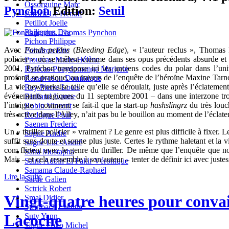
Ossorguine Marc
Pynchon
Edition:
Seuil
Patrick Le Henaff
Petillot Joelle
Philippon Eva
Pichon Philippe
Avec
Fonds perdus
(
Bleeding Edge
), « l’auteur reclus », Thomas 
Poindron Eric
policier » où se mêlent comme dans ses opus précédents absurde e
Prouteau Marie-Hélène
2001, Pynchon transpose ici les anciens codes du polar dans l’un
Rafécas-Poeydomenge Marjorie
profond se pratique, au travers de l’enquête de l’héroïne Maxine Tar
Ranaivoson Dominique
La vie newyorkaise telle qu’elle se déroulait, juste après l’éclatement
Rey Pierre-Louis
événements tragiques du 11 septembre 2001 – dans une interzone trou
Rialland Ivanne
l’intrigue : comment se fait-il que la start-up
hashslingrz
du très louc
Robin Vincent
très active dans l’Alley, n’ait pas bu le bouillon au moment de l’éclate
Rodrigue Paul
Saenen Frederic
Un « thriller policier » vraiment ? Le genre est plus difficile à fixer.
Sagne André
suffit sans doute et sonne plus juste. Certes le rythme haletant et la v
Sagne Luc-André
com flirtent avec le genre du thriller. De même que l’enquête que n
Saha Mustapha
Mais – et cela ressemble à son auteur – tenter de définir ici avec juste
Saint-Aubin El Fakir Véronique
Samama Claude-Raphaël
Lire la suite
Sarde Galien
Sctrick Robert
Vingt-quatre heures pour conva
Smal Didier
Steinbach Laetitia
Lacoche
Suty Yann
Tagne Foko Michel