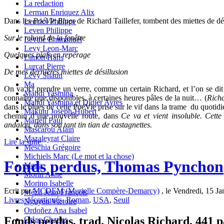
La redaction
Lerman Enriquez Alix
Dans les
PoéVie Blues
de Richard Taillefer, tombent des miettes de dé
Leuckx Philippe
Leven Philippe
Sur le rebord de la fenêtre
Levine Emmanuel
Levy Leon-Marc
Quelques piafs en repérage
Limon Hans
Lurçat Pierre
De mes dernières miettes de désillusion
Lévy Shaun
Ma
On va ici prendre un verre, comme un certain Richard, et l’on se dit qu
Mahdi Yasmina
connaître que disponibles, à certaines heures pâles de la nuit… (
Rich
Mahdi Yasmina et Didier Ayres
dans le blues de cette PoéVie prise sur le vif dans la trame du quotidi
Makutu Joseph-Hubert
chemin d’une nouvelle route, dans
Ce va et vient insoluble. Cett
Martell Paul
andalou, dans son tant tin tian de castagnettes.
Mascarou Alain
Mazaleyrat Claire
Lire la suite
Meschia Grégoire
Michiels Marc (Le mot et la chose)
Fonds perdus, Thomas Pynchon
Mona
Morin Anne
Morino Isabelle
Ecrit par
MCDEM (Murielle Compère-Demarcy)
, le Vendredi, 15 Ja
Mézil Jean-François
Livres décortiqués
,
Roman
,
USA
,
Seuil
Nguyen Victoire
Ordoñez Ana Isabel
Fonds perdus, trad. Nicolas Richard, 441 pa
Orlac Charles