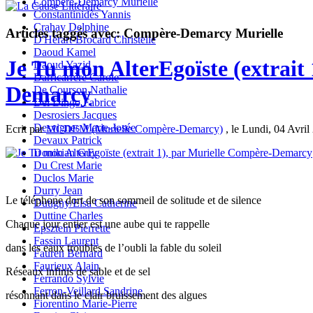
Compère-Demarcy Murielle
Constantinidès Yannis
Crahay Delphine
Articles taggés avec: Compère-Demarcy Murielle
D'Hérart-Brocard Christelle
Daoud Kamel
Je Tu mon AlterEgoïste (extrait
Daoud Yazid
Darricarrère Carole
Demarcy
De Courson Nathalie
Del Dingo Fabrice
Desrosiers Jacques
Desvignes Marie-Josée
Ecrit par
MCDEM (Murielle Compère-Demarcy)
, le Lundi, 04 Avril
Devaux Patrick
Donikian Guy
Du Crest Marie
Duclos Marie
Durry Jean
Le téléphone dort de son sommeil de solitude et de silence
Dutigny/Elsa Catherine
Duttine Charles
Chaque jour entier est une aube qui te rappelle
Epsztein Pierrette
Fassin Laurent
dans les eaux troubles de l’oubli la fable du soleil
Fauren Bernard
Faurieux Alain
Réseaux infinis de sable et de sel
Ferrando Sylvie
Ferron-Veillard Sandrine
résonnant dans le clair bruissement des algues
Fiorentino Marie-Pierre