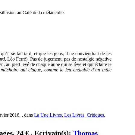
sillusion au Café de la mélancolie.
’il se fait tard, et que les gens, il ne conviendrait de les
ard
, Léo Ferré). Pas de jugement, pas de nostalgie négative
en, au pied levé de chaque aube qui se lève et qui éclaire le
e mâchoire qui claque, comme le jeu endiablé d’un mâle
nvier 2016. , dans
La Une Livres
,
Les Livres
,
Critiques
,
ges, 24 € . Ecrivain(s):
Thomas