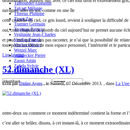
déambulation, aujourd’hui, avec ce ciel tout droit et extrêmement gris
Talbourdel Augustin
Talcott Mélanie
naviguer, aller en soi, comme en une île
Thireau Philippe
Tisset Zoe
cette citadelle du ciel, ce gris lourd, revient à souligner la difficulté d
Tramier Germain
Trojman Patricia
oui, cette chapelle de plomb du ciel aujourd’hui ne permet aucune écha
Vegliante Jean-Charles
Verdun Franck
et pour moi qui ne sais pas raconter, je n’ai que la possibilité de rela
Verdun Olivier
tous petits accidents de mon espace personnel, l’intériorité et le par
Wetzel Marc
Lire la suite
Windecker Pierre
Zaoui Amin
Zobda Sylvie
52.dimanche (XL)
Zordan Laurence
Ecrit par
Didier Ayres
, le Samedi, 07 Décembre 2013. , dans
La Un
entre-deux ou comment ce moment indéterminé contient la forme et l’
c’est aller se brûler, disons, à cet instant-là, à ce moment extraordinai