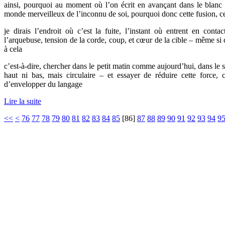
ainsi, pourquoi au moment où l’on écrit en avançant dans le blan
monde merveilleux de l’inconnu de soi, pourquoi donc cette fusion, ce
je dirais l’endroit où c’est la fuite, l’instant où entrent en conta
l’arquebuse, tension de la corde, coup, et cœur de la cible – même si 
à cela
c’est-à-dire, chercher dans le petit matin comme aujourd’hui, dans le sil
haut ni bas, mais circulaire – et essayer de réduire cette force, 
d’envelopper du langage
Lire la suite
<<
<
76
77
78
79
80
81
82
83
84
85
[
86
]
87
88
89
90
91
92
93
94
9