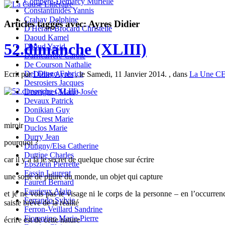
Compère-Demarcy Murielle
Constantinidès Yannis
Crahay Delphine
Articles taggés avec: Ayres Didier
D'Hérart-Brocard Christelle
Daoud Kamel
52.dimanche (XLIII)
Daoud Yazid
Darricarrère Carole
De Courson Nathalie
Del Dingo Fabrice
Ecrit par
Didier Ayres
, le Samedi, 11 Janvier 2014. , dans
La Une C
Desrosiers Jacques
Desvignes Marie-Josée
Devaux Patrick
Donikian Guy
Du Crest Marie
miroir
Duclos Marie
Durry Jean
pourquoi ?
Dutigny/Elsa Catherine
Duttine Charles
car il y a là le secret de quelque chose sur écrire
Epsztein Pierrette
Fassin Laurent
une sorte de pliure du monde, un objet qui capture
Fauren Bernard
Faurieux Alain
et je ne vois pas le visage ni le corps de la personne – en l’occurr
Ferrando Sylvie
saisie brève de la réalité
Ferron-Veillard Sandrine
Fiorentino Marie-Pierre
écrire est de cette nature