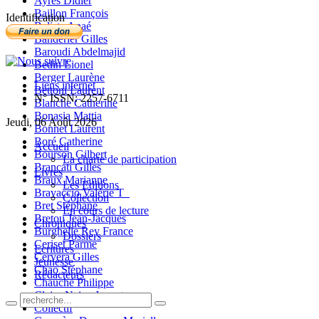
Ayres Didier
Baillon François
Identification
Balista Anaé
Banderier Gilles
Baroudi Abdelmajid
Bedin Lionel
Berger Laurène
Liens internet
Bettoni Laurent
N° ISSN: 2257-6711
Blanche Catherine
Bonasia Mattia
Jeudi, 06 Août 2026
Bonnet Laurent
Boré Catherine
Accueil
Bourson Gilbert
La charte de participation
Brancati Gilles
Livres
Braux Marianne
Les Editions
Bravaccio Valérie T_
Collection
Bret Stéphane
En cours de lecture
Bretou Jean-Jacques
Chroniques
Burghelle Rey France
Dossiers
Ceriset Parme
Ecritures
Cervera Gilles
Jeunesse
Chao Stéphane
Rédacteurs
Chauché Philippe
Claire-Neige Jaunet
Collectif