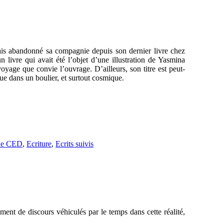
vais abandonné sa compagnie depuis son dernier livre chez
n livre qui avait été l’objet d’une illustration de Yasmina
oyage que convie l’ouvrage. D’ailleurs, son titre est peut-
que dans un boulier, et surtout cosmique.
ne CED
,
Ecriture
,
Ecrits suivis
llement de discours véhiculés par le temps dans cette réalité,