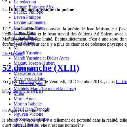
La redaction
Lerman Enriquez Alix
La Difficulté métaphysique du poème
Leuckx Philippe
Leven Philippe
Levine Emmanuel
Levy Leon-Marc
J’étais curieux de lire à nouveau la poésie de Jean Maison, car j’a
Limon Hans
l’éditeur Rougerie, et le beau travail des éditions Ad Solem, avec u
Lurçat Pierre
Mahdi pour un tirage limité. Et singulièrement, c’est à une sorte de v
Lévy Shaun
être un peu trompeur car il y a plus de chair et de présence physique 
Ma
Mahdi Yasmina
Lire la suite
Mahdi Yasmina et Didier Ayres
Makutu Joseph-Hubert
52.dimanche (XLII)
Martell Paul
Mascarou Alain
Mazaleyrat Claire
Ecrit par
Didier Ayres
, le Vendredi, 20 Décembre 2013. , dans
La U
Meschia Grégoire
Michiels Marc (Le mot et la chose)
Mona
Morin Anne
Morino Isabelle
Mézil Jean-François
les espaces communicants
Nguyen Victoire
Ordoñez Ana Isabel
la réalité ? je crois qu’il y a tellement de porosité dans la réalité, te
Orlac Charles
que l’on peut dire qu’elle n’est pas homogène