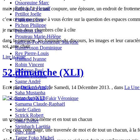
Ossorguine Marc
Patrick Le Henaff
mais plutôt qu’il y a une coupure, une épissure, un endroit de frotteme
Petillot Joelle
c’est ce qui me pousse à vous écrire sur la question des espaces com
Philippon Eva
Pichon Philippe
je mettrais deux chambres côte à côte
Poindron Eric
Prouteau Marie-Hélène
dans la première, les formules du discours, les images et leur caractère
Rafécas-Poeydomenge Marjorie
soi, sans chair
Ranaivoson Dominique
Rey Pierre-Louis
Lire la suite
Rialland Ivanne
Robin Vincent
52.dimanche (XLI)
Rodrigue Paul
Saenen Frederic
Sagne André
Sagne Luc-André
Ecrit par
Didier Ayres
, le Samedi, 14 Décembre 2013. , dans
La Un
Saha Mustapha
Saint-Aubin El Fakir Véronique
Samama Claude-Raphaël
Sarde Galien
Sctrick Robert
un voyage en moi-même et en tout un chacun
Smal Didier
Steinbach Laetitia
c’est cela, cette page, une traversée de moi et de tout un chacun, à la f
Suty Yann
Tagne Foko Michel