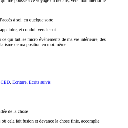
, qui me pousse à ce voyage du dedans, vers mon intériorité
e l’accès à soi, en quelque sorte
ppatoire, et conduit vers le soi
ter ce qui fait les micro-événements de ma vie intérieure, des
ticularisme de ma position en moi-même
e CED
,
Ecriture
,
Ecrits suivis
idée de la chose
re où cela fait fusion et devance la chose finie, accomplie