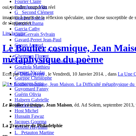
Fourier Claire
Fullenbaum Max
oui, prendre, couper du réel
G_ Second Clément
imaginer à partir de la réflexion spéculaire, une chose susceptible de se
Galabru Sophie
de s’approprier
Garcia Alhama
Garcia Cathy
Lire la suite
Gau-Gervais Sylvain
Gavard-Perret Jean-Paul
Genon Arnaud
Le Boulier cosmique, Jean Maiso
Ghanima Bouzit Fedwa
Ghertman Florent
métaphysique du poème
Glasman Cécile & Matthieu Gosztola
Gosztola Matthieu
Grenier Nicolas
Ecrit par
Didier Ayres
, le Vendredi, 10 Janvier 2014. , dans
La Une 
Gueppe Christophe
Guessous Sana
Guyomard Fanny
Guérin Olivia
Halpern Gabrielle
Le Boulier cosmique
, Jean Maison
, éd. Ad Solem, septembre 2013, 
Heudré Denis
Host Michel
Hussain Fawaz
Jacques Goorma
La Traversée de Philadelphie
Jarboui Haytham
L_ Petauton Martine
ou