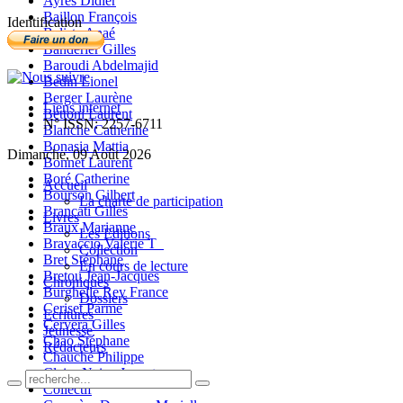
Ayres Didier
Baillon François
Identification
Balista Anaé
Banderier Gilles
Baroudi Abdelmajid
Bedin Lionel
Berger Laurène
Liens internet
Bettoni Laurent
N° ISSN: 2257-6711
Blanche Catherine
Bonasia Mattia
Dimanche, 09 Août 2026
Bonnet Laurent
Boré Catherine
Accueil
Bourson Gilbert
La charte de participation
Brancati Gilles
Livres
Braux Marianne
Les Editions
Bravaccio Valérie T_
Collection
Bret Stéphane
En cours de lecture
Bretou Jean-Jacques
Chroniques
Burghelle Rey France
Dossiers
Ceriset Parme
Ecritures
Cervera Gilles
Jeunesse
Chao Stéphane
Rédacteurs
Chauché Philippe
Claire-Neige Jaunet
Collectif