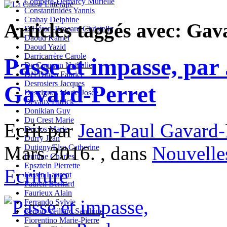
Compère-Demarcy Murielle
Constantinidès Yannis
Crahay Delphine
Articles taggés avec: Gav
D'Hérart-Brocard Christelle
Daoud Kamel
Daoud Yazid
Darricarrère Carole
Passe et impasse, par
De Courson Nathalie
Del Dingo Fabrice
Desrosiers Jacques
Gavard-Perret
Desvignes Marie-Josée
Devaux Patrick
Donikian Guy
Du Crest Marie
Ecrit par
Jean-Paul Gavard-
Duclos Marie
Durry Jean
Mars 2016. , dans
Nouvelle
Dutigny/Elsa Catherine
Duttine Charles
Epsztein Pierrette
Ecriture
Fassin Laurent
Fauren Bernard
Faurieux Alain
Ferrando Sylvie
Ferron-Veillard Sandrine
Fiorentino Marie-Pierre