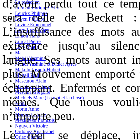
d’avoir perdu tout ce tem
La redaction
Lerman Enriquez Alix
sera celle de Beckett
Leuckx Philippe
Leven Philippe
Levine Emmanuel
L’insuffisance des mots a
Levy Leon-Marc
Limon Hans
existence jusqu’au sile
Lurçat Pierre
Lévy Shaun
Ma
langue. Ses mots auront i
Mahdi Yasmina
Mahdi Yasmina et Didier Ayres
plus. Mouvement emporté p
Makutu Joseph-Hubert
Martell Paul
Mascarou Alain
échappant. Enfermés et co
Mazaleyrat Claire
Meschia Grégoire
mêmes. Que nous vouli
Michiels Marc (Le mot et la chose)
Mona
Morin Anne
n’importe peu.
Morino Isabelle
Mézil Jean-François
Nguyen Victoire
Le réel se déplace, i
Ordoñez Ana Isabel
Orlac Charles