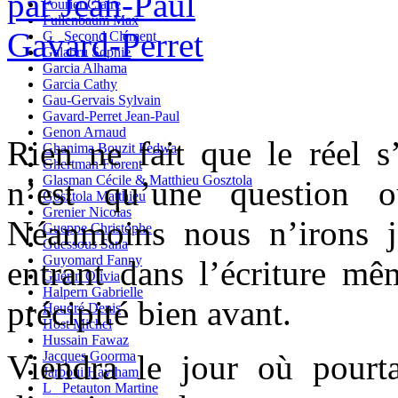
Fourier Claire
Fullenbaum Max
G_ Second Clément
Galabru Sophie
Garcia Alhama
Garcia Cathy
Gau-Gervais Sylvain
Gavard-Perret Jean-Paul
Genon Arnaud
Rien ne fait que le réel s
Ghanima Bouzit Fedwa
Ghertman Florent
Glasman Cécile & Matthieu Gosztola
n’est qu’une question o
Gosztola Matthieu
Grenier Nicolas
Néanmoins nous n’irons j
Gueppe Christophe
Guessous Sana
Guyomard Fanny
entrant dans l’écriture mê
Guérin Olivia
Halpern Gabrielle
précipité bien avant.
Heudré Denis
Host Michel
Hussain Fawaz
Viendra le jour où pourt
Jacques Goorma
Jarboui Haytham
L_ Petauton Martine