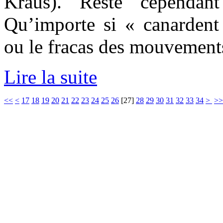
Kraus). Reste cependan
Qu’importe si « canarden
ou le fracas des mouvement
Lire la suite
<<
<
17
18
19
20
21
22
23
24
25
26
[
27
]
28
29
30
31
32
33
34
>
>