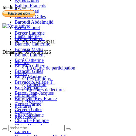
Ayres Didier
Baillon François
Identification
Balista Anaé
Banderier Gilles
Baroudi Abdelmajid
Bedin Lionel
Berger Laurène
Liens internet
Bettoni Laurent
N° ISSN: 2257-6711
Blanche Catherine
Bonasia Mattia
Dimanche, 09 Août 2026
Bonnet Laurent
Boré Catherine
Accueil
Bourson Gilbert
La charte de participation
Brancati Gilles
Livres
Braux Marianne
Les Editions
Bravaccio Valérie T_
Collection
Bret Stéphane
En cours de lecture
Bretou Jean-Jacques
Chroniques
Burghelle Rey France
Dossiers
Ceriset Parme
Ecritures
Cervera Gilles
Jeunesse
Chao Stéphane
Rédacteurs
Chauché Philippe
Claire-Neige Jaunet
Collectif