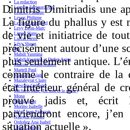
La redaction
Dimitris Dimitriadis une ap
Lerman Enriquez Alix
Leuckx Philippe
Leven Philippe
La figure du phallus y est
Levine Emmanuel
Levy Leon-Marc
de vie et initiatrice de tou
Limon Hans
Lurçat Pierre
Lévy Shaun
précisément autour d’une sc
Ma
Mahdi Yasmina
plus seulement antique. L’ér
Mahdi Yasmina et Didier Ayres
Makutu Joseph-Hubert
Martell Paul
comme le contraire de la d
Mascarou Alain
Mazaleyrat Claire
état intérieur général de c
Meschia Grégoire
Michiels Marc (Le mot et la chose)
Mona
prouvé jadis et, écrit 
Morin Anne
Morino Isabelle
parviendront encore, j’en 
Mézil Jean-François
Nguyen Victoire
Ordoñez Ana Isabel
situation actuelle ».
Orlac Charles