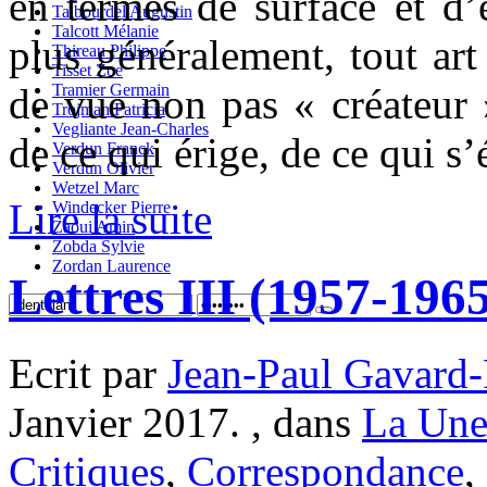
en termes de surface et d
Talbourdel Augustin
Talcott Mélanie
plus généralement, tout art
Thireau Philippe
Tisset Zoe
Tramier Germain
de vue non pas « créateur 
Trojman Patricia
Vegliante Jean-Charles
de ce qui érige, de ce qui s’
Verdun Franck
Verdun Olivier
Wetzel Marc
Lire la suite
Windecker Pierre
Zaoui Amin
Zobda Sylvie
Zordan Laurence
Lettres III (1957-196
Ecrit par
Jean-Paul Gavard-
Janvier 2017. , dans
La Une
Critiques
,
Correspondance
,