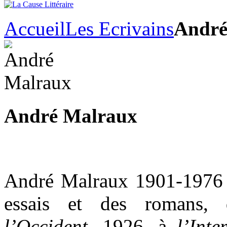
Accueil
Les Ecrivains
André
André Malraux
André Malraux 1901-1976 n
essais et des romans
l’Occident
, 1926, à
l’Inte