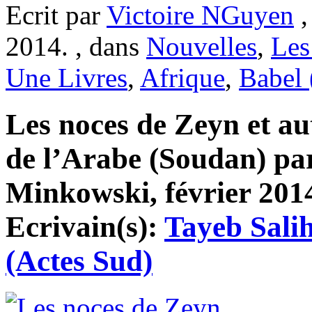
Ecrit par
Victoire NGuyen
,
2014. , dans
Nouvelles
,
Les
Une Livres
,
Afrique
,
Babel 
Les noces de Zeyn et aut
de l’Arabe (Soudan) p
Minkowski, février 2014
Ecrivain(s):
Tayeb Sali
(Actes Sud)