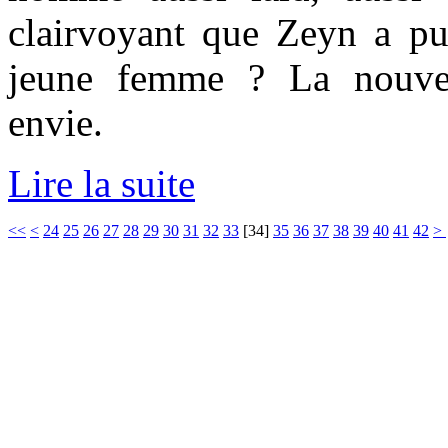
clairvoyant que Zeyn a pu
jeune femme ? La nouvell
envie.
Lire la suite
<<
<
24
25
26
27
28
29
30
31
32
33
[
34
]
35
36
37
38
39
40
41
42
>