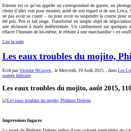
Etienne est ce qu’on appelle un correspondant de guerre, un photog
choisi d’aller voir pour montrer, armé de son regard et de son Leica.
ne pas avoir su courir – ou pour avoir su suspendre la course pour un r
été pris. Pris et fait otage. Transformé en simple objet de négociatio
une réclusion à durée indéterminée. Un confinement sur quelques mèt
effacer l’humain de lui-même, le réduire à une marchandise « en souffr
Lire la suite
Les eaux troubles du mojito, Ph
Ecrit par
Victoire NGuyen
, le Mercredi, 19 Août 2015. , dans
Les Li
rentrée littéraire
Les eaux troubles du mojito, août 2015, 11
Impressions fugaces
La prose de Philippe Delerm relève d’une volonté particulière de s’i