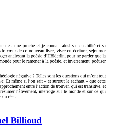
en est une proche et je connais ainsi sa sensibilité et sa
rs le cœur de ce nouveau livre, vivre en écriture, séjourner
egger analysant la poésie d’Hölderlin, pour ne garder que la
e monde pour le ramener à la poésie, et inversement, poétiser
éologie négative ? Telles sont les questions qui m’ont tout
ue.
Et même si l’on sait – et surtout le sachant – que cette
approchement entre l’action de trouver, qui est transitive, et
 résumer hâtivement, interroge sur le monde et sur ce qui
e du réel.
el Billioud