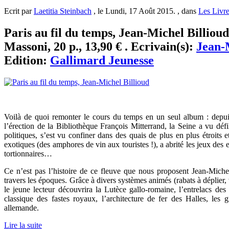
Ecrit par
Laetitia Steinbach
, le Lundi, 17 Août 2015. , dans
Les Livr
Paris au fil du temps, Jean-Michel Billioud
Massoni, 20 p., 13,90 € . Ecrivain(s):
Jean-
Edition:
Gallimard Jeunesse
Voilà de quoi remonter le cours du temps en un seul album : depu
l’érection de la Bibliothèque François Mitterrand, la Seine a vu déf
politiques, s’est vu confiner dans des quais de plus en plus étroits
exotiques (des amphores de vin aux touristes !), a abrité les jeux des
tortionnaires…
Ce n’est pas l’histoire de ce fleuve que nous proposent Jean-Miche
travers les époques. Grâce à divers systèmes animés (rabats à déplier, 
le jeune lecteur découvrira la Lutèce gallo-romaine, l’entrelacs d
classique des fastes royaux, l’architecture de fer des Halles, l
allemande.
Lire la suite