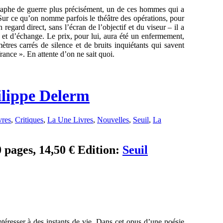
raphe de guerre plus précisément, un de ces hommes qui a
 Sur ce qu’on nomme parfois le théâtre des opérations, pour
egard direct, sans l’écran de l’objectif et du viseur – il a
n et d’échange. Le prix, pour lui, aura été un enfermement,
res carrés de silence et de bruits inquiétants qui savent
ance ». En attente d’on ne sait quoi.
ilippe Delerm
vres
,
Critiques
,
La Une Livres
,
Nouvelles
,
Seuil
,
La
0 pages, 14,50 € Edition:
Seuil
ntéresser à des instants de vie. Dans cet opus d’une poésie