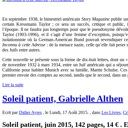
En septembre 1938, le bimestriel américain
Story Magazine
publie un
certain Kressmann Taylor ; ce sera un succès, critique et public, 
l’époque. Il ne faudra pas longtemps pour que le pseudonyme dévoil
Taylor (1903-1996), et il s’agit d’une femme d’exception, puisqu’e
isolationniste où la German-American Bund pouvait revendiquer ce
Inconnu à cette Adresse
: de la menace nazie, celle qu’elle fait peser
des Juifs entre autres.
Cette nouvelle se présente sous la forme de dix-huit lettres, dont u
de novembre 1932 à mars 1934, entre un Juif américain qui a séjour
Californie pour habiter Munich avec sa famille, Martin Schulse. Ces 
premier envoie des comptes au second, tandis que le second, dans un 
Lire la suite
Soleil patient, Gabrielle Althen
Ecrit par
Didier Ayres
, le Lundi, 17 Août 2015. , dans
Les Livres
,
Cr
Soleil patient, juin 2015, 142 pages, 14 € . 