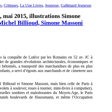
es
,
Critiques
,
La Une Livres
,
Jeunesse
,
Gallimard Jeunesse
, mai 2015, illustrations Simone
Michel Billioud, Simone Massoni
is la conquête de Lutèce par les Romains en 52 av. JC à
iler de grandes révolutions architecturales, économiques et
 et bétonnés, a transporté des marchandises de plus en plus
 enfants, a servi d’égouts aux marchands et de cimeterre aux
l Billioud et Simone Massoni, mais bien celle de Paris à
volets à soulever, roues à tourner, mini-livres à compulser),
es ruelles sombres et malodorantes du Moyen-Age, le Paris
es grands boulevards de Haussmann, et même l’Occupation