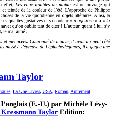
En effet,
Les eaux troubles du mojito
est un ouvrage qui
 et teintée de la couleur de l’été. L’approche de Philippe
 choses de la vie quotidienne en objets littéraires. Ainsi, la
 ses qualités gustatives et sa couleur «
rouge-rose
» à «
la
 navet qu’on oublie tant de citer ! L’auteur, quant à lui, s’y
t, le mal-aimé :
ses et menacées. Couronné de mauve, il avait un petit côté
Mais passé à l’épreuve de l’épluche-légumes, il a gagné une
mann Taylor
tiques
,
La Une Livres
,
USA
,
Roman
,
Autrement
e l’anglais (E.-U.) par Michèle Lévy-
 Kressmann Taylor
Edition: