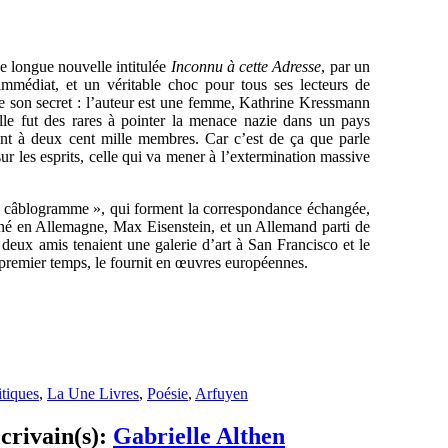
e longue nouvelle intitulée
Inconnu à cette Adresse
, par un
immédiat, et un véritable choc pour tous ses lecteurs de
e son secret : l’auteur est une femme, Kathrine Kressmann
lle fut des rares à pointer la menace nazie dans un pays
nt à deux cent mille membres. Car c’est de ça que parle
 sur les esprits, celle qui va mener à l’extermination massive
n « câblogramme », qui forment la correspondance échangée,
né en Allemagne, Max Eisenstein, et un Allemand parti de
deux amis tenaient une galerie d’art à San Francisco et le
premier temps, le fournit en œuvres européennes.
itiques
,
La Une Livres
,
Poésie
,
Arfuyen
Ecrivain(s):
Gabrielle Althen