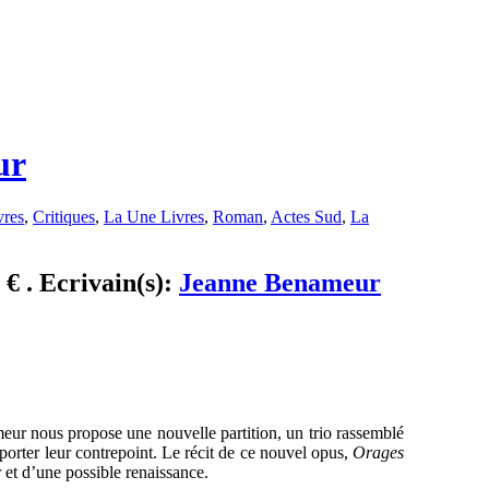
ur
vres
,
Critiques
,
La Une Livres
,
Roman
,
Actes Sud
,
La
 € . Ecrivain(s):
Jeanne Benameur
eur nous propose une nouvelle partition, un trio rassemblé
porter leur contrepoint. Le récit de ce nouvel opus,
Orages
 et d’une possible renaissance.